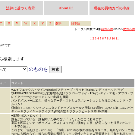
法律に基づく表示
About US
現在の買物カゴの中身
T
U
V
W
X
Y
Z
数字
日本語
トータル件数:254件
前の25件
201-225
次の25件
1
2
3
4
5
6
7
8
9
10
11
s)11です
なかから検索します
のものを
ィア
コメント
●エイフェックス・ツイン/deerfoof/スティーブ・ライヒ/felakuti/レディオヘッド/モグ
ワ/FUGAZI/LOSTAGE/などに影響を受けつつ ローファイ・USインディ・エモ・アフロ・ブ
レイクビーツなどのジャンルに曲調を展開。
バンドメンバーに加え、様々なアーティストとコラボレーションした注目のセカンド・ア
ルバム！
収録曲：1.Re:アクション 2.スタンドアップ 3.ルールと衝動 4.お別れしない 5.楽しみのパー
ティー 6.ファイヤードライブ 7.夕闇の窓 8.ブラックビート 9.時 10.閉幕
●童謡×ポストロック！
誰もが知っている、誰も聞いた事のない「うた」がここにあります。
童謡や民謡をシティポップス、ポストロック的に演奏する事で話題になった注目のバンド
「キヲク座」。
これまで「色あはせ」(2015年)、「遊山」(2017年)2枚の作品をリリース、無名なバンドであ
ったにも係わらず、彼らの音楽の素晴らしさに気付いたシカゴ音響派として知られるジョ