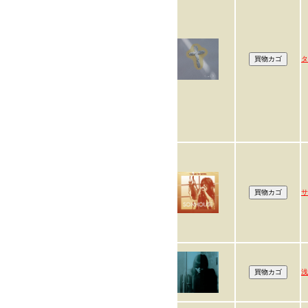
タ
サ
浅