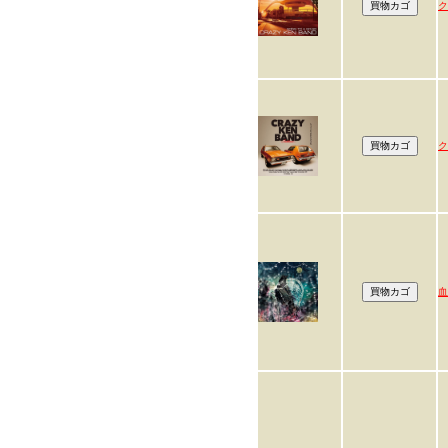
ク
ク
血