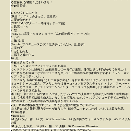
る世界観 を堪能くださいませ！
全10曲収録。
1. いつくしみふかき
(映画「いつくしみふかき」主題歌)
2. 夢が覚めたら
(NHK FMシアター「一時帰宅」テーマ曲)
3. 民謡モドキ
4. 窓
(NHK 3.11震災ドキュメンタリー「あの日の星空」テ ーマ曲)
5. シロ
6. 懺 渼 歌
(Seishiro プロデュース公演「懺渼歌-サンビカ-」主 題歌)
7. 星の下
8. かけねなし
9. 帽子と靴の住人
10. 鏡
※在庫切れです※
・郡山ワンステップフェスティバル45周年!
ウッドストックに触発された福島郡山の一青年が主催、仲間と共に4年がかりで作り上げ、
内田裕也と石坂敬一がプロデュースを買って1974年8月福島県郡山で行われた「ワン・ステ
ップ・フェスティバル」。
「街に緑を!若者に広場を!そして大きな夢を!」を合言葉に8月4日から10日まで、39組の日本
ミュージシャンに加え、アメリカからはヨーコ・オノ&プラスティック・オノ・スーパー・
バンドとクリス・クリストファーソン&リタ・クーリッジも参加した日本初のロック・イベ
ントであり原点である。
本CDは、初日8月4日の2番目に出演したサンハウスの演奏全てを収めた全10曲！結成4年目
にして地元博多では知らぬ人はいないとまで言われたサンハウスのレコードデビュー前の
油の乗り切った時期の最高の演奏を聴かせてくれる。
●浅川マキの本多俊之プロデュースによる通算19枚目のアルバム｡
山木秀夫､土方隆行､野力奏一らが参加した､都会的エッセンスが感じられる上質な作品｡
1986年発表。
■Track List:
A1.あいつが一番 A2.女 A3.Chrome Sitar A4.あの男のウォーキングテムポ A5.アメリカ
の夜
B1.ふたりは風景 B2.深い一拍 B3.孤独 B4.Possession Obsession
●1980年代の浅川マキの白眉とも言える通算23枚目のアルバム。