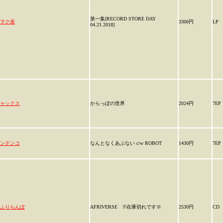
第一集[RECORD STORE DAY
ヲク座
3300円
LP
04.21.2018]
ャックス
からっぽの世界
2024円
7EP
ンテンコ
なんとなくあぶない c/w ROBOT
1430円
7EP
ふりらんぽ
AFRIVERSE ※在庫切れです※
2530円
CD