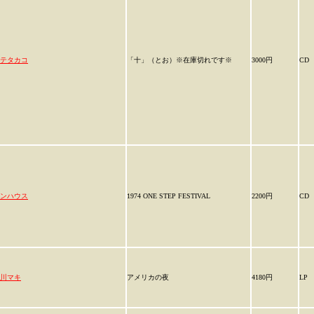
テタカコ
「十」（とお）※在庫切れです※
3000円
CD
ンハウス
1974 ONE STEP FESTIVAL
2200円
CD
川マキ
アメリカの夜
4180円
LP