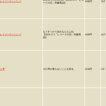
レイジーケンバンド
4180円
2LP
ードの日」対象商品】
もうすっかりあれなんだよね
レイジーケンバンド
【2018.11.3「レコードの日」対象商
4180円
2LP
品】
と雫
その雫が落ちないことを祈る
2546円
CD