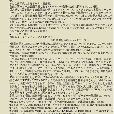
中。
そんな南部式によるドーナツ盤企画。
自身が育って来た音楽環境であるHIPHOPへの感謝を込めて両サイド共にB面。
巨大操り人形を動かす傀儡師達の唄「カイライバンバン」のトラックは名古屋のマーリー
マールこと、イルマリアッチ、オブリガートと長年にわたり孤高のオリジネイターでヘッ
ズを魅了する最狂音術師刃頭が手がけ、日本のHIPHOPシーンに多大な影響と天才の名の称
号が似合うレジェンドラッパーTWIGY氏によるシャウトで切れ味鮮やかなスクラッチが響
く新しくて懐かしいドHIPHOP shit が良質である。
そして鹿児島の孤高のオリジネイタービートグランプリ初代王者owlbeatsとラップがジャズ
マンと称されるJPa.k.a.chillwired との話題作「ヘッズアップ続おはら節」をアナログバージ
ョンと変化させたスペシャル盤！
■トラックリスト：
A面:カイライバンバン～アキ爺に捧ぐ～
B面:続おはら節～ヘッズアップ～
●青葉市子とのNUUAMMや寺尾紗穂の新譜へのゲスト参加、バンドではテニスコーツとの
合作など、様々なコラボレーションでうたの可能性を探してきたGEZANのフロントマンで
あるマヒトゥ・ザ・ピーポーの五年ぶりのうたものの新作3rdアルバム!!
寺尾紗穂、知久寿焼(ex たま)など、これまでの活動で出会い音をつむいできた孤高のゲスト
が参加した8曲を収録。
「平成がおわるまでにつくりたかった」とマヒトゥ・ザ・ピーポーが語る今作は、未来の
視点から現代に贈られた、愛と皮肉が散りばめられた手紙のようでもあり、あたりまえの
生活をSFの視点から詩的にとらえた作品になっている。アルバムは、全編をつうじて言葉
に優しい眼差しが宿り、アコースティックな温もりのあるサウンド とヴォーカルの響きは
美しい。そして8曲それぞれバラエティに富んだ楽曲は、アルバムにさまざまな 表情をあた
え、そのどれもが文学的な批評性をもっている。
アルバムの幕開けとなるM-1「Wonderful World」が穏やかにシネマティックな世界に誘い、
続くM-2「HEAVEN SEVEN DAYS」でその世界はより明確な輪郭を描きだす。M-3「frozen
moon」、先行MVが予定されているM-4「失敗の歴史」はアルバムのハイライトととも言え
る楽曲で、それぞれが心を揺さぶる言葉とメロディをもって聴く人に届くだろう。アルバ
ムの後半は、前半とも異なる表情を見せていき、アルバムは最後の曲M-8「Holy day」の壮
大な幕切れまで一瞬たりとも聞き逃すことをゆるしてくれない。
多岐にわたる活動、創作を経てたどりついたマヒトゥ・ザ・ピーポーの最新作は、そのシ
ンガーソングライターの成熟、充実が感じられるマスターピースとなっている。
■参加ミュージシャン：マヒトゥ・ザ・ピーポー(gt,syn,dr) 寺尾紗穂(piano、syn on
tr.2,4,5) カルロス(ba on tr.2,3,4,7,8) ビートさとし(dr on tr.2,3,4,8) 山田碧(the hatch)(tb on
tr. 4,5,6) 岡村基紀(odd eyes)(gt on tr.3) 知久寿焼(cho on tr.7)
■収録曲：1. Wonderful World 2. HEAVEN SEVEN DAYS 3. frozen moon 4. 失敗の歴史 5.
めのう 6. コトノハ 7. かんがえるけもの ft 知久寿焼 8. Holy day