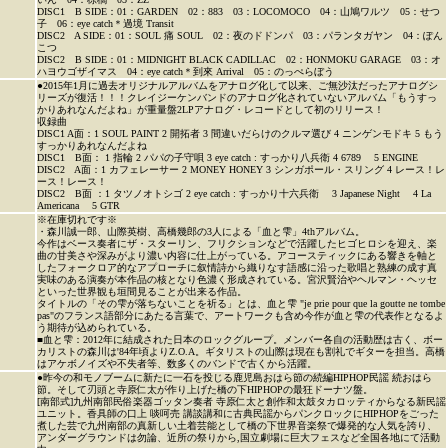
DISC1 B SIDE：01：GARDEN 02：883 03：LOCOMOCO 04：山鳩ワルツ 05：せつ
子 06：eye catch＊過境 Transit
DISC2 A SIDE：01：SOUL 痛 SOUL 02：夜のドドンパ 03：パランタガヤン 04：ぽん
こつ
DISC2 B SIDE：01：MIDNIGHT BLACK CADILLAC 02：HONMOKU GARAGE 03：オ
ハヨウゴザイマス 04：eye catch＊到來 Arrival 05：のっぺらぼう
●2015年1月に過去オリジナルアルバムをアナログ化して以来、ご無沙汰だったアナログシ
リーズが復活！！！クレイジーケンバンドのアナログ化されていないアルバム「もうすっ
かりあれなんだよね」が重量盤2LPアナログ・レコードとして初のリリース！
収録曲
DISC1 A面：1 SOUL PAINT 2 開拓者 3 間違いだらけのクルマ選び 4 ニンゲンモドキ 5 もう
すっかりあれなんだよね
DISC1 B面： 1 指輪 2 パパの子守唄 3 eye catch : すっかり八兵衛 4 6789 5 ENGINE
DISC2 A面：1 カフェレーサー 2 MONEY HONEY 3 シンガポール・スリング 4 レース！レ
ース！レース！
DISC2 B面 ：1 タツノオトシゴ 2 eye catch : すっかり十六兵衛 3 Japanese Night 4 La
Americana 5 GTR
※在庫切れです※
・森川誠一郎、山際英樹、高橋幾郎の3人による「血と雫」4thアルバム。
今作はベース奏者にザ・スターリン、フリクションなどで活躍したヒゴヒロシを迎え、楽
曲の甘美さや深みがより濃い内容に仕上がっている。アコースティックにある響きを軸と
したフォークロア的なアプローチに叙情詩から織りなす語感に沿った歌唱と熟練の成す真
実味のある演奏が本作品の核となり色濃く形成されている。宮沢賢治やヘルマン・ヘッセ
といった世界観も垣間見ることが出来る作品。
タイトルの「その雫が落ちないことを祈る」とは、血と雫 "je prie pour que la goutte ne tombe
pas"のフランス語部分にあたる言葉で、アートワークも含め今作が血と雫の代表作となるよ
う期待が込められている。
■血と雫：2012年に結成された日本のロックグループ。メンバー各自の活動歴は古く、ボー
カリストの森川は'84年頃よりZ.O.A。ギタリストの山際は現在も割礼でギターを担当。高橋
はアケボノイズや不失者等、数多くのバンドで古くから活躍。
●昨今の和モノブームに新たに一石を投じる鹿児島おはら節の続編HIPHOP民謡 続おはら
節。そして刃頭と寺原仁太が作り上げた橋の下HIPHOPの最狂ドーナツ盤。
[南部式]九州南部民俗楽器ゴッタン奏者 寺原仁太と創作和太鼓タカロッティからなる新民謡
ユニット。香具師の口上 啖呵売 講談講和に古典民謡からパンクロックにHIPHOPをごった
煮した芸で九州南部の真新しい土着芸能として橋の下世界音楽祭で爆発的な人気を誇り、
アンダーグラウンドは勿論、近所の祭りから,国立劇場に巨大フェスなど全国各地にて活動