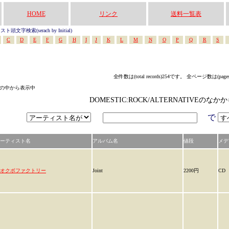
HOME
リンク
送料一覧表
頭文字検索(serach by Initial)
C
D
E
F
G
H
I
J
K
L
M
N
O
P
Q
R
S
全件数は(total records)254です。 全ページ数は(page
テゴリの中から表示中
DOMESTIC:ROCK/ALTERNATIVEの
で
ーティスト名
アルバム名
値段
メデ
オクボファクトリー
Joint
2200円
CD