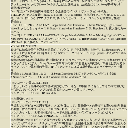
俊美。今回のアルバムもあらゆる音楽を飲み込みつつ、特にサンバやカリプソといったラ
テンミュージックのフレーバーがふんだんに盛り込まれた絶品のナンバーが勢ぞろい!
豪華2枚組仕様!
Disc 2にはバンドの演奏を堪能できる全曲分のインストヴァージョンを収録。
STEELPAN: ケンネル青木 (M2, 5, 6 & 8)、RAP & chorus: ぎぎぎのでにろう (M1, 3, 5, 7 &
8)、BASS: 村田シゲ (□□□:クチロロ) (M1 & 5)とゲストミュージシャンも実力派が集結!
収録曲：
[Disc 1] 1. PU PU - LA LA LA 2. Happy Island ~San Fernando~ 3. More Working High 4. Now
Wave 5. さよならマイペース 6. Happy Island ~San Francisco~ 7. So Happiness 8. 夜ノ森のカー
ニバル
[Disc 2] 1. PU PU - LA LA LA ~INST~ 2. Happy Island ~2020~ 3. More Working High ~INST~ 4.
Now Wave ~SPECIAL~ 5. さよならマイペース ~INST~ 6. Happy Island ~1966~ 7. So Happiness
~INST~ 8. 夜ノ森のカーニバル ~INST~
●”KING OF NOISE”!
2019年に結成40周年を迎えた世界的ノイズバンド「非常階段」と昨年、[…]dotsmarkのマネ
ジメントにより初の来日を果たしたUSブラー・グラインド「Sissy Spacek」の初のコラボレ
ーションアルバム。
昨年のSIssy Spacek日本滞在時に収録されたコラボレーション演奏(テンテンコ参加のライヴ
トラック含む)に加え、Sissy Spacek/非常階段の各ソロ音源も同時収録、US盤とは異なるト
ラックリストで日本盤の登場。8Pブックレットには坂口卓也氏によるライナーノーツ収
録。
収録曲：1.Amok Time 11:42 2.Seven Directions 04:47（テンテンコがゲスト参加）
3.Necro Ton 29:16 4.Live at Akihabara Club Goodman 29:50
[※レコードの日 2019.11.3※]
いとうせいこう自身の小説や詩や演説などの一部を、即興音楽に合わせてその場で選びな
がら詠んでいくDUBインプロの世界観がレコードの日にリリース!
ソングリスト：A1.iuai B1.iuai dub
※在庫切れです※
[※レコードの日 2019.11.3※]
平沢進ソロデビュー30周年記念。ソロ7作目にして、最高傑作との呼び声も高い1998年発表
の名盤「救済の技法」から、「TOWN-0 PHASE-5」と「庭師KING」をアナログ7インチでシ
ングルカットし、11月3日(日)のレコードの日に発売。(インフォメーションより)
ソングリスト：A1.TOWN-0 PHASE-5 B1.庭師KING
※在庫切れです※●ピアノと歌だけで様々な音楽ジャンルを内包した表 現をする異色のシン
ガーソングライター、タテタカコ の2019年作品！ 全国各地を渡り歩き年間100本 を超える
ライブを行うかたわら、多数、映画、ＣＭ等 への楽曲提供している彼女の唯一無二といえ