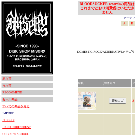
BLOODSUCKER recordsの商品は
これまでどおり消費税はいただき
ません
アーティスト
A
B
DOMESTIC:ROCK/ALTERNATIVEカ
新入荷
写真
買物カゴ
ア
再入荷
RECOMMEND
セール商品
オ
すべての商品を見る
IMPORT
PUNK/OI
HARD CORE/CRUST
OLD/NEW SCHOOL