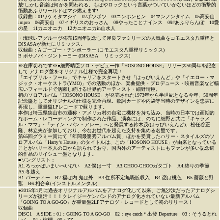
放!しかし音楽は何かを問われる、もはやロックという言葉がついていかないほどの衝撃的
衝動あふりワールドはマジ燃えます!
収録曲：01ワケミタマシイ 02ポツポツ 03ニンホンヒン 04マンノンタイム 05高安山
impro 06高安山 07イギリスのおっさん 08やったことナインス 09#あふりらんぽ 10愛
の星 11カニオニカ 12カニオニカin山水人
・琉球レアグルーヴ発売15周年記念して屋良ファミリーズの人気曲をコモエスタ八重樫と
DJSASAが新たにリミックス。
収録曲：A ゴーゴー・チンボーラー (コモエスタ八重樫リミックス)
B ボサノバ・ジントーヨー (DJSASA リミックス)
※在庫切れです※●細野晴臣ソロ・デビュー作「HOSONO HOUSE」リリース50周年を記念
して アナログ盤をオリジナル仕様で完全再現！
「エイプリル・フール」でキャリアをスタートさせ「はっぴいえんど」や「イエロー・マ
ジック・オーケストラ(YMO)」での活動のほか、楽曲提供・プロデュース・映画音楽など幅
広いフィールドで活躍し続ける世界的アーティスト・細野晴臣。
初のソロアルバム「HOSONO HOUSE」が発売された1973年から半世紀となる今年、50周年
記念盤としてオリジナルの仕様を完全再現。歌詞カードや内袋等当時のデザインを忠実に
再現し、重量盤LPレコードで蘇ります。
本作は埼玉県狭山市の通称・アメリカ村の自宅に機材を持ち込み、当時の日本では画期的
なホーム・レコーディングで制作された作品。演奏には、のちに細野と共に「キャラメ
ル・ママ」~「ティン・パン・アレー」へと発展する鈴木茂(はっぴいえんど)、松任谷正
隆、林立夫が参加しており、今なお世代を超えた支持を集める名盤です。
第65回グラミー賞にて「年間最優秀アルバム賞」ほかを受賞したハリー・スタイルズのソ
ロアルバム「Harry‘s House」のタイトルは、この「HOSONO HOUSE」が由来となっている
ことがハリー本人の口から語られており、国内外のアーティストにもファンが多い記念碑
的作品のリイシュー盤となります。
■ソングリスト：
A1.ろっかばいまいべいびい A2.僕は一寸 A3.CHOO-CHOOガタゴト A4.終りの季節
A5.冬越え
B1.パーティー B2.福は内 鬼は外 B3.住所不定無職低収入 B4.恋は桃色 B5.薔薇と野
獣 B6.相合傘(インストルメンタル)
●2015年1月に過去オリジナルアルバムをアナログ化して以来、ご無沙汰だったアナログシ
リーズが復活！！！クレイジーケンバンドのアナログ化されていない最新アルバム
「GOING TO A GO-GO」が重量盤2LPアナログ・レコードとして初のリリース！
収録曲
DISC1 A SIDE：01：GOING TO A GO-GO 02：eye catch＊出發 Departure 03：そうるとれ
いん 04：棕櫚 05：ZZ