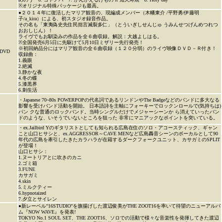
※オリジナル特殊パッケージも最高。
●２０１４年に復活したマリア観音の、現編成メンバー（木幡東介 /平野勇/伊藤明
子/a_kira）による、初スタジオ録音作品。
その名も「東夷偽史先住民拙言滅裂多仁」（とういぎしせんじゅ うみんせつげんめつれつ
おおしじん）！
ライヴでもお馴染みの作品を全６曲収録。解説：大越よしはる。
※全国発売6月5日に先駆けて5月10日ミザリー先行発売！
※初回納品分にはマリア観音の全６曲収録（１２０分弱）のライヴ映像ＤＶＤ－Ｒ付き！
DVD
収録曲：
1.義眼
2.絶滅
3.静かな夜
4.冬の蝶
5.漆黒界
6.刺生活
・Japanese 70~80s POWERPOPの代名詞であるリンドンやThe Badgeなどのバンドに多大なる
影響を受けバンド活動を開始。 日本語詩を主軸にフォーキーでロックンロールで(気持ちは)
パン クな普通のロックバンド。当時シングルだけでメジャーシーンか ら消えていったバン
ドのような、いそうでいないところを狙った 非常にマニアックなポイントを突いている。
・ex.Jailbird Yのギタリストとしても知られる広島在住のソロ・アコースティック、ギャン
こと山口ヒサシと、ex.AGGRESSOR～CAVE MENなど広島轟音シーンのボーカルとして90
年代の広島を牽引したきたカラハラが在籍するダークフォークユニット、カサガミのSPLIT
が登場！
山口ヒサシ：
1.ヌートリアとに吹きのカニ
2.ゴミ箱
3.FUNE
カサガミ
4.skin
5.ミルクティー
6.hypnotaized
7.夕立とサイレン
●新レーベル"16STUDIO"を旗揚げした渡辺俊美がTHE ZOOT16を率いて待望のニューアルバ
ム『NOW WAVE』を発表!
TOKYO No.1 SOUL SET、THE ZOOT16、ソロでの活動で様々な音楽性を発揮してきた渡辺