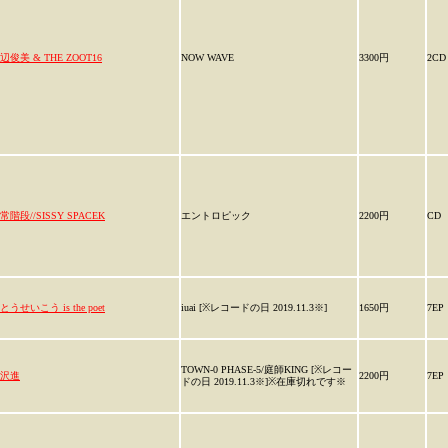
辺俊美 & THE ZOOT16
NOW WAVE
3300円
2CD
常階段//SISSY SPACEK
エントロピック
2200円
CD
とうせいこう is the poet
iuai [※レコードの日 2019.11.3※]
1650円
7EP
TOWN-0 PHASE-5/庭師KING [※レコー
沢進
2200円
7EP
ドの日 2019.11.3※]※在庫切れです※