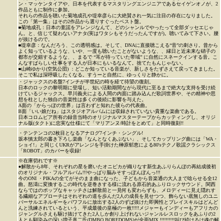
ン・マッケンタイアや、日本を代表するマスタリングエンジニアであるセイゲンオノが、2
作品ともに制作に参加。
それらの作品を聴いた菊地成孔や堤幸彦らに大絶賛され一気に注目の存在になりました。
この「第一集」はその2作品から選りすぐったベスト盤。
■菊地成孔：日本の童謡をアレンジなんて、どのシャンルでやったって全部ダッセエじゃ
ん。と、信じて疑わないアナタ(実はワタシもそうだったんですが)。聴いてみて下さい。腰
が抜けるので。
■堤幸彦：なんだろう、この透明感は。そして、DNAに直接聴こえる“音”の刺さり。昔から
よく知っているような、いや、一度も聴いたことがないような、、縁日と近未来な硝子の
都市が交錯するような、、まるで “耳が待っていた帯域” に自然にスネークインする音。こ
んなすばらしい仕事をする人が日本にもいるなんて。捨てたもんじゃない。
■山崎ゆかり(空気公団) ：どこか知っている音楽が、新しさをたずさえて戻ってきました。
そこで私は深呼吸したくなる。すうーと自然に、ゆっくりと静かに。
・ジャックスの名盤7インチが半世紀の時を経て待望の復刻。
日本のロックの黎明期に登場し、短い活動期間ながら現代に至るまで絶大な支持を受け続
けているジャックス。早川義夫による人間の内面に踏み込んだ歌詞世界や、その精神や思
想を柱とした独自の音楽性は多くの後続に影響を与えた。
A面の「からっぽの世界」は言わずと知れた彼らの代表曲。
B面「いい娘だね」はスタジオアルバムには収録されていない貴重な楽曲である。
日本コロムビア所有の録音当時のオリジナルマスターテープからカッティングし、オリジ
ナル版(タクト)に忠実な仕様にて「マリアンヌ/時計をとめて」と同時復刻!!
・テンテンコの2枚目となるアナログ7インチ・シングル!
坂本慎太郎の書き下ろし楽曲「なんとなくあぶない」、そしてカップリング曲には「WA・
ショイ!」と同じくUKRがアレンジを手掛けた榊原郁恵による80'sテクノ歌謡クラシックス
「ROBOT」のカバーを収録!
※在庫切れです※
●解散から8年、それぞれの星を磨いたオニピカが織りなす新生あふりらんぽの再結成後初
のオリジナル・フルアルバム!!!やっぱり脳みそすっぽんぽんっ!!!
今のONI ・PIKAの全てがそのまま曲になった、子どもから音楽通の大人まで唸らせる全12
曲。怒濤に変換するこの時代を逆巻きする様に流れる原石的あふりロックサウンド。関西
ならではのポップなキャッチさは解散前と一見何も変わらずも、メロディーに見え隠れす
る繊細なアプローチはそれぞれの道を歩んだ2人の成長を見せつつ、飾らない底無しのユニ
バーサルエネルギーをパワフルに放出する2人のずば抜けた即興性とプレイスキルはどんど
んと洗練されているという、平成最後の皇極の一枚!!!!!メジャーもインディーもアフリカの
ジャングルさえも駆け抜けてきた2人しか創り上げれないジャンルレスロックをあふりの2
人とも馴染みの深い増子真二氏(DMBQ,BOREDOMS)が全面MIX !!!!!!!!!!叫び続けるは魂の解