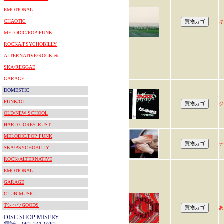
EMOTIONAL
CHAOTIC
キ
MELODIC/POP PUNK
ROCKA/PSYCHOBILLY
ALTERNATIVE/ROCK etc
SKA/REGGAE
GARAGE
DOMESTIC
PUNK/OI
ジ
OLD/NEW SCHOOL
HARD CORE/CRUST
MELODIC/POP PUNK
テ
SKA/PSYCHOBILLY
ROCK/ALTERNATIVE
EMOTIONAL
GARAGE
CLUB MUSIC
TシャツGOODS
あ
DISC SHOP MISERY