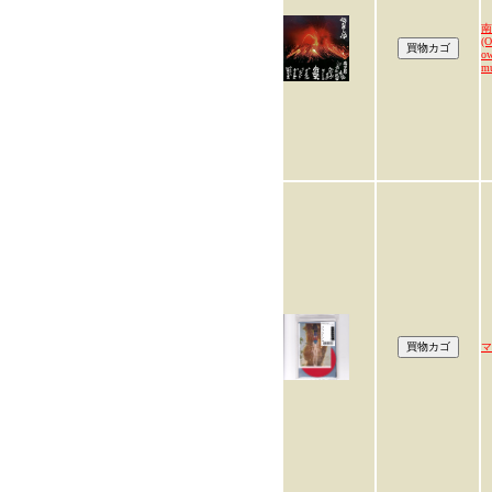
南
(
ow
mu
マ