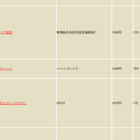
リア観音
東夷偽史先住民拙言滅裂多仁
3300円
CD+
ギーメイ
ハートブレイク
1100円
7EP
口ヒサシ//カサガミ
SPLIT
1019円
CD