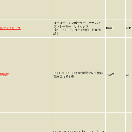
ゴーゴー・チンボーラー / ボサノバ・
ジントーヨー リミックス
良ファミリーズ
1870円
7EP
【2018.11.3「レコードの日」対象商
品】
HOSONO HOUSE(50th限定プレス盤)※
野晴臣
4400円
LP
在庫切れです※
GOING TO A GO-GO 【2018.11.3「レコ