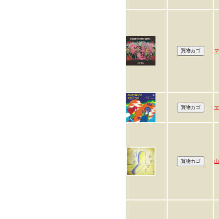
マ
マ
山