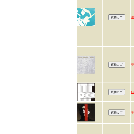
渡
非
い
平