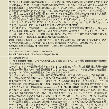
サウンド。Side-BのKuniyuki氏によるリミックスは、母なる大地に思いを馳せるかのような
アンビエンスが 優しく空間を包み込む静的な音使い。静と動を一枚のレコードに宿したラ
ビラビ真骨頂！！彼らの周辺は勿論のこと、すでにDJ NORI、Danny Krivitといったハウス
大御所からのお墨付きでアメリカ-シカゴはじめカナダ／オーストラリア／タイ／韓国な
ど、日本のみならず世界を駆け回るワールドワイドな活動に拍車がかかるであろう大推薦
の作品が、2015年4月4日皆既月食に全世界発売！アートワークはIPPI氏！！
P
ラビラビが持っているトライバルヴァイブスが ALTZとKuniyukiというミュージックマスタ
ー達によって ダンスフロアで谺（こだま）する。 レコードになったことで、僕たちはいつ
でもそれを再生出来る。祝！◉J.A.K.A.M（NXS/CROSSPOINT）
三位一体のグルーブを紡ぎ出し、心へ語りかけるラビラビ愛の言霊をALTZさんと Kuniyuki
さんが孤高な大地へと深く響かせ、途上な宇宙の彼方へと放つミュージック > ジャーニ
ー。辿り着いた先はラビラビの精霊が宿る場所。なんだかとても勇気に満ち 溢れた気持ち
になりました。 ◉Q a.k.a. INSIDEMAN (GRASSROOTS)
Deep Houseよりも深く、この島国の再生を願う祈りに似た歌。歌の源のようなものを 突き
つけられた感じがして背筋が伸びました。前代未聞レベルの強力コラボレーショ ン。
Kuniyuki Remixで感涙。◉Kaoru Inoue（Chari Chari / Aurora Acoustic）
Track List
A1.ORGA-ALTZ 'Base Waves Tribe' Remix
B1. ORGA-Kuniyuki 'For Cosmic People' Remix
※在庫切れです※
･「7e.p. presents 7solo」シリーズ第7弾にして最終タイトル。吉村秀樹 (bloodthirsty butchers)
『Selected Solo Works』
このプロジェクトの音源を収録するスタジオに入る直前、5月27日に吉村秀樹の突然の逝去
を受け一旦中段されかけた作品が関係者の尽力のもと、生前にソロ名義で発表された楽曲
たちをコンパイルした編集盤というかたちでリリース！
ブッチャーズのトリビュート集に谷口健(BEYONDS、fOUL)とのデュオとして自ら参加した
M1、300枚限定で自主制作さ れた片面のみ7"収録曲M2、KO(SLANG)を中心とした東日本大
震災支援プロジェクトに賛同し、同プロ ジェクトの為に書き下ろしたチャリティーCD「吉
村秀樹×浅野忠信×竹林現動×NBC作戦」収録曲 (M4~M7)と現在では廃盤状態の貴重なトラ
ックをコンパイル。竹林現動(ex-cowpers、ex- SPIRAL CHORD)のペンによる吉村自身もお気
に入りだったM7は、ブッチャーズ後期のライブのSEとして使用されていたもの。唯一無二
という表現が何の誇張も なく用いられるべきギター・プレイをフィーチャーした親密な雰
囲気に包まれたインストゥルメンタル・トラックか らは、ブッチャーズ・サウンドの最大
の魅力として常に豪放さと共にあった繊細さとメロウネスを存分に堪能できる。そして、
バンド活動と並行して精力的に行われてきた吉村のソロ・ライヴの空気を濃厚に伝える唯
一のヴォーカル曲、ブッチャーズ・ナンバーの弾き語りヴァージョンM3(オリジナルは『ギ
タリストを殺さないで』収録)は、バンド活動と並行して精力的に行われてきた吉村のソ