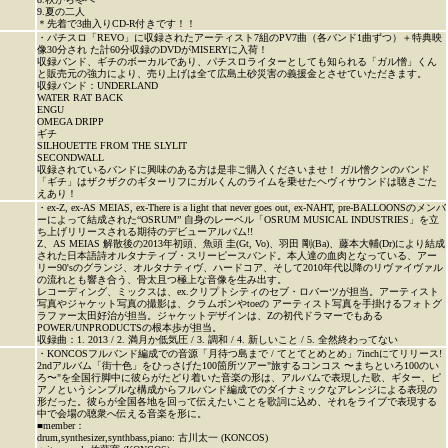
9.夏の二人
＊先着で3曲入りCD-R付きです！！
・パチスロ「REVO」に収録されたアーティスト7組のPV7曲（各バンド1曲ずつ）＋特典映
像30分され た計60分収録のDVDがMISERYに入荷！
収録バンド、ギチのボーカルであり、パチスロライターとしても知られる「ガル憎」くん
と販売元の強力により、売り上げは全て広島土砂災害の義援金とさせていただきます。
収録バンド：UNDERLAND
WATER RAT BACK
ENGU
OMEGA DRIPP
ギチ
SILHOUETTE FROM THE SLYLIT
SECONDWALL
収録されているバンドに興味のある方は是非ご購入くださいませ！ ガル憎クンのバンド
「ギチ」はザクザクのギターリフにガルくんのライムを乗せたヘヴィサウンドは聴きごた
えあり！
・ex-Z, ex-AS MEIAS, ex-There is a light that never goes out, ex-NAHT, pre-BALLOONSのメンバ
ーによって結成された“OSRUM” 自身のレーベル「OSRUM MUSICAL INDUSTRIES」を立
ち上げリリースされる期待のデビューアルバム!!
Z、AS MEIAS 解散後の2013年初頭、魚頭 圭(Gt, Vo)、羽田 剛(Ba)、藤本大輔(Dr)により結成
された日本語詩オルタナティブ・スリーピースバンド。本人達の血肉となっている、アー
リー90'sのグランジ、オルタナティヴ、ハードコア、そして2010年代以降のリヴァイヴァル
の流れとも響き合う、骨太且つ極上な音像を生み出す。
レコーディング、ミックスは、ex.クリプトシティのセブ・ロバーツが担当。アーティスト
写真やジャケット写真の撮影は、クラムボンやtoeの アーティスト写真を手掛けるフォトグ
ラファー太田好治が担当。ジャケットデザインは、Zの初代ドラマーでもある
POWER/UNPRODUCTSの根本歩が担当。
収録曲：1. 2013 / 2. 満月か低気圧 / 3. 調和 / 4. 新しいこと / 5. 全然終わってない
・KONCOSフルバンド編成での音源「月待つ島まで / てとてとめとめ」7inchにてリリース!
2ndアルバム「街十色」をひっさげた100箇所ツアー"旅するコンコス 〜まちといろ100のい
ろ〜"を全国行脚中に彼らがたどり着いた音楽の形は、アルバムで表現した歌、ギター、ピ
アノというシンプルな構成からフルバンド編成でのダイナミックなアレンジによる表現の
形だった。彼らが全国各地を回って伝えたいことを歌詞に込め、それをライブで表現する
中で会場の聴衆へ伝える音楽を形に。
■member：
drum,synthesizer,synthbass,piano: 古川太一 (KONCOS)