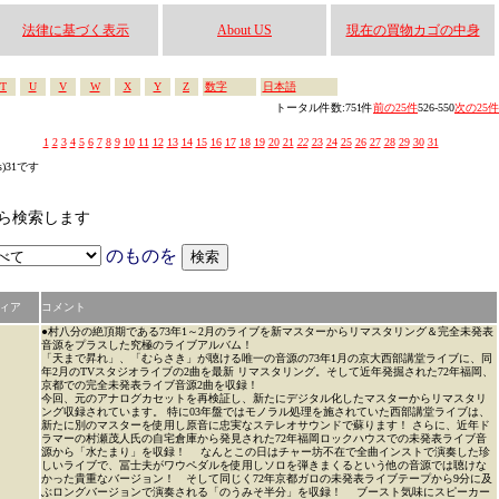
法律に基づく表示
About US
現在の買物カゴの中身
T
U
V
W
X
Y
Z
数字
日本語
トータル件数:751件
前の25件
526-550
次の25件
1
2
3
4
5
6
7
8
9
10
11
12
13
14
15
16
17
18
19
20
21
22
23
24
25
26
27
28
29
30
31
s)31です
なかから検索します
のものを
ィア
コメント
●村八分の絶頂期である73年1～2月のライブを新マスターからリマスタリング＆完全未発表
音源をプラスした究極のライブアルバム！
「天まで昇れ」、「むらさき」が聴ける唯一の音源の73年1月の京大西部講堂ライブに、同
年2月のTVスタジオライブの2曲を最新 リマスタリング。そして近年発掘された72年福岡、
京都での完全未発表ライブ音源2曲を収録！
今回、元のアナログカセットを再検証し、新たにデジタル化したマスターからリマスタリ
ング収録されています。 特に03年盤ではモノラル処理を施されていた西部講堂ライブは、
新たに別のマスターを使用し原音に忠実なステレオサウンドで蘇ります！ さらに、近年ド
ラマーの村瀬茂人氏の自宅倉庫から発見された72年福岡ロックハウスでの未発表ライブ音
源から「水たまり」を収録！ なんとこの日はチャー坊不在で全曲インストで演奏した珍
しいライブで、冨士夫がワウペダルを使用しソロを弾きまくるという他の音源では聴けな
かった貴重なバージョン！ そして同じく72年京都ガロの未発表ライブテープから9分に及
ぶロングバージョンで演奏される「のうみそ半分」を収録！ ブースト気味にスピーカー