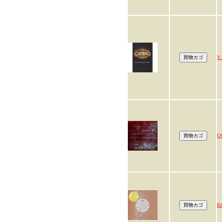
V.
O
K