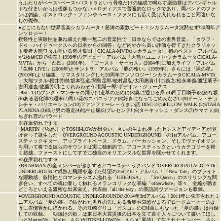
うふたりがベース+ベース+バスドラという骨格だけの編成で鳴らす楽曲群はアバンギャル
ドな佇まいからは想像もつかないメロディアスで普遍的なロックであり、両バンドのファ
ンは勿論、ポストロック・ファンやベース・ファンにも広く受け入れられること間違いな
しの傑作。
●どこにもない世界音楽シカラムータ！怒涛の素数ビート！シカラムータ沈黙せず!20周年ア
ンソロジー！
祝祭性と実験性を兼ね備えた唯一無二の音楽性で「日本ならではの世界音楽」「タラフ・
ドゥ・ハイドゥークスへの日本からの回答」など内外から高い評価を得てきたクラリネッ
ト奏者大熊ワタル率いる奇才集団「CICALA-MVTA(シカラムータ)」初のベスト・アルバム
が2枚組CDで発売！1998年のデビュー・アルバム『大熊亘ユニット/シカラムータCICALA-
MVTA』から『凸凹』(2001年)、『ゴースト・サーカス』(2004年)に加えライブ・アルバム
『生蝉 LIVE!』(2006年)とサントラ・アルバム『豚の報い』(1999年)、さらには『裸の星』
(2010年)より編集、リマスタリングした20周年アンソロジー! シカラムータCICALA-MVTA
：大熊ワタル/桜井芳樹/坂本弘道/関島岳郎/植村昌弘/太田惠資/川口義之/松永孝義/渡辺明子/
吉田達也/佐藤芳明/こぐれみわぞう/北陽一郎/ギデオン・ジュークス
DISC-1/(1)プンク・マンチャの踊り(2)道草のために(3)奥に通じる扉 (4)四丁目囃子)(5)急な坂
(6)ある道化師の週末(7)青い花のコパニッツァ(8)好きになってごめんなさい(9)ドーン・チョ
レチャ・バリエーション(10)ファンファーレ ~ うまい話 DISC-2/(1)PILLOW WALK (2)STARA
PLANINA (3)眠り男の遁走(4)地中山脈(5)プレセンテ! (6)ターキッシュ・ダンス(7)ヤマナミ(8)
ちぎれ雲のバラード
※在庫切れです※
･MARTIN（Vo,他）とTOSHI-LOWが出会い、互いの生まれ持ったセンスとアイディアが溶
け合って誕生した「OVERGROUND ACOUSTIC UNDERGROUND」の1stアルバム。アコー
スティックギター、アップライトベース、ドラム、パーカッション、そしてヴァイオリン
を用いて奏でる彼らのサウンドは実に独創的で、アコースティックというカテゴリーを軽
く超越。ファーストにしてすでに独自のオリエンタルな世界を聞かせてくれます。
※在庫切れです※
･BRAHMAN の全メンバーが参加するアコースティックバンド“OVERGROUND ACOUSTIC
UNDERGROUND”成熟と飛躍を遂げた待望の2ndフル・アルバム！「New Tale」のブライト
な躍動感、叙情性とロマンチシズム溢れる「UKIGUSA」、「Ice Queen」のスリリングな鬩
ぎ合い、すべての魂に優しく触れるメランコリックな掌編「otherwhere」等々、全編が聴き
どころといえる濃密な出来栄え。代表曲「all the way」の英語詞ヴァージョンも収録。
●OVERGROUND ACOUSTIC UNDERGROUNDの2014年3rdアルバム！2011年に発表されたミ
ニアルバム『夢の跡』で紡がれた世界の先にある希望や哀愁がまるでロードムービーのよ
うに表情豊かに描かれる。その江崎グリコ『ビスコ』のCM曲にもなった「夢の跡」は再録
しての収録。「朝焼けの歌」は東日本大震災後の日本を立て直す人々について書いてほし
いとMartin(Vo、Violin、A.G.)がTOSHI-LOW(Vo、A.G.)に要請して生まれたナンバー。さら