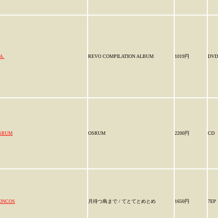
A.
REVO COMPILATION ALBUM
1019円
DVD
SRUM
OSRUM
2200円
CD
ONCOS
月待つ島まで / てとてとめとめ
1650円
7EP