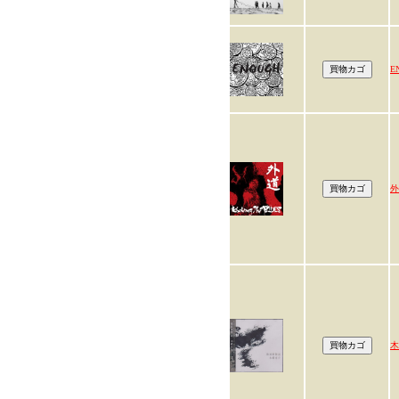
E
外
木