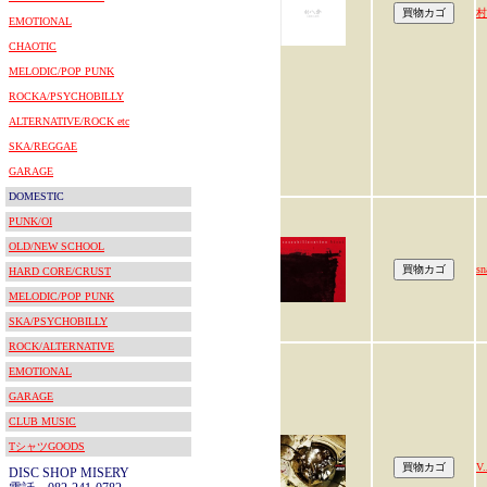
村
EMOTIONAL
CHAOTIC
MELODIC/POP PUNK
ROCKA/PSYCHOBILLY
ALTERNATIVE/ROCK etc
SKA/REGGAE
GARAGE
DOMESTIC
PUNK/OI
OLD/NEW SCHOOL
sn
HARD CORE/CRUST
MELODIC/POP PUNK
SKA/PSYCHOBILLY
ROCK/ALTERNATIVE
EMOTIONAL
GARAGE
CLUB MUSIC
TシャツGOODS
V.
DISC SHOP MISERY