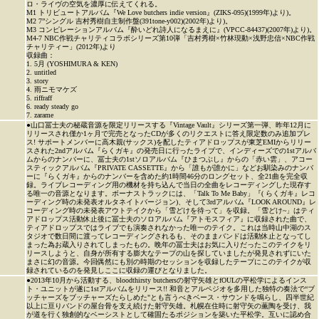
ロ・ライヴの空気を濃厚に伝えてくれる。
M1 トリビュートアルバム『We Love butchers indie version』(ZIKS-095)(1999年)より)。
M2 7”シングル 吉村秀樹自主制作盤(391tone-y002)(2002年)より)。
M3 コンピレーションアルバム『酔いどれ詩人になるまえに』(VPCC-84437)(2007年)より)。
M4-7 NBC作戦チャリティコラボシリーズ第10弾「吉村秀樹×竹林現動×浅野忠信×NBC作戦
チャリティー」(2012年)より
収録曲：
1. 5月 (YOSHIMURA & KEN)
2. untitled
3. story
4. 雨ニモマケズ
5. riffraff
6. ready steady go
7. zarame
●山口冨士夫の秘蔵音源を限定リリースする『Vintage Vault』シリーズ第一弾、昨年12月に
リリースされ僅か1ヶ月で完売となったCDが多くのリクエストに答え限定数のみ追加プレ
ス! サポートメンバーに高木親(サックス)を配したティアドロップスが東芝EMIからリリー
スされた2ndアルバム『らくガキ』の発売日に行ったライブで、インディーズでの1stアルバ
ムからのナンバーに、冨士夫の1stソロアルバム『ひまつぶし』からの「赤い雲」、アコー
スティックアルバム『PRIVATE CASSETTE』から「誰もが誰かに」などお馴染みのナンバ
ーに『らくガキ』からのナンバーを含めた約1時間46分のロングセット、全21曲を完全収
録。ライブレコーディング用の機材を持ち込んで当日の全曲をレコーディングした現存す
る唯一の音源となります。ボーナストラックには、「Talk To Me Baby」『( らくガキ』レコ
ーディング時の未発表オルタネイトバージョン)、そして3rdアルバム『LOOK AROUND』レ
コーディング時の未発表アウトテイクから「雪どけを待って」を収録。「雪どけ~」はティ
アドロップス活動休止後に冨士夫のソロアルバム『アトモスフィア』に収録された曲で、
ティアドロップスではライブでも演奏されなかった唯一のテイク。これは当時山中湖のス
タジオで数日間に渡ってレコーディングされるも、そのままバンドは活動休止となってし
まった為お蔵入りされてしまったもの。晩年の冨士夫はお気に入りだったこのテイクをリ
リースしようと、自身が所有する膨大なテープの山を探していましたが発見されずにいた
まさに幻の音源。今回偶然にも別の時期のセッションを収録したテープにこのテイクが収
録されているのを発見しここに収録の運びとなりました。
●2013年10月から活動する、bloodthirsty butchersの射守矢雄とfOULの平松学によるインス
ト・ユニットが遂に1stアルバムをリリース!! 和音とアルペジオを多用した独特の奏法で“ブ
ッチャーズをブッチャーズたらしめた"とも言うべきベース・サウンドを鳴らし、四半世紀
以上に亘りバンドの屋台骨を支え続けた射守矢雄。札幌在住時に射守矢の薫陶を受け、我
が道を行く独創的なベーシストとして確固たるポジションを築いた平松学。互いに認め合