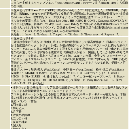
に自らが主催するキャンプフェス「New Acoustic Camp」のテーマ曲「Making Time」も収録
の全12曲。
※在庫切れです※●ex THE OXIDE(下関)のGu/Vo丹氏が2011年に結成した「ENOUGH」の初
音源。激情HC～オルタナ的要素が強く攻撃的且つ緊張感に包まれた展開が最高な全7曲収録
の1st mini album! 攻撃的なフレーズやダイナミックな展開は激情HC～ポストハードコア、
オルタナ的要素も感じられ、 Drive Like Jehu , HIS HERO IS GONE , Converge,HOOVERなど
のファンは勿論、初期のH.W.Mや Small Brown Bikeなどに観られる熱さ満載のEmoファンに
も受け入れられるだろうサウンド。緊張感とダークな雰囲気漂う全7曲収録の1st mini album
である。これからの更なる活動も楽しみな期待の新星!
収録曲：1. Intro 2. Nowhere 3. Trapped 4. Till then 5. Throw away 6. Rupture 7. ...
※在庫切れです※
・外道は永遠に不滅なり! 進化し続ける外道の最新作にして最高傑作参上! 日本ロック史に
おける伝説のロック・トリオ「外道」が徹頭徹尾ロックンロール&ブルースに拘った新作ス
タジオ・アルバムを発表!!!豪華ゲストを迎え祭りの如く圧倒的なパワーで繰り出される完全
無欠の外道サウンドは宇宙をも凌駕する!!!加納秀人が云う「突如として天から舞い降りて来
たメロディ」を外道の盟友とも言えるゲスト陣、エルトン永田、金子マリ(スモーキー・メ
ディスン、金子マリ&バックスバニー)、PANTA(頭脳警察)、ROLLY(すかんち、THE卍)との
圧倒的なパワーに満ち溢れたパフォーマンスが外道サウンドをさらなる進化、覚醒へと昇
華させた。
外道メンバー：加納 秀人 (Vocal,Guitar) 中野 良一 (Vocal,Drums) 松本 慎二 (Vocal,Bass)
収録曲：1. SHAKE IT BABY 2. It’s a MAD WORLD 3. Rockで行こうよ! 4. What a
BITCH 5. Play BLUES 6. 逃げるんじゃねえ! 7. イエローモンキーブルース 8. Happy
Birthday 9. OH my my 10. Life and Death そして運命 11. Baby Rock’n Roll 12. 俺の
Rock’n Roll 13. あの頃は
●日本ロック界の異端児、マリア観音の超絶ボーカリスト「木幡東介」による弾き語りスタ
イルによる最新録音盤がエレクトレコードよりリリース！！
アコギとギター・シンセによる録音に多重録音で尺八やリード・ギターが重ねられ。木幡
氏の特異まれな歌詞が融合した世界観はアコースティックの枠を超えた壮絶ワールド！
強烈レコメンド作品！
1.羽衣蝶の詩
2.帰らぬ人
3.月下香
4.片翼の戦闘機
5.二つ目小僧
6.反逆の地図
7.泥人形
8.秋から冬へ