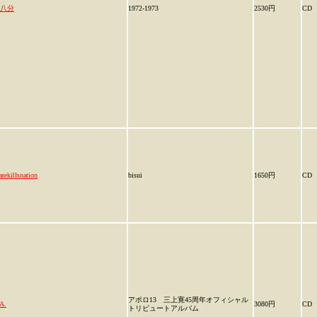
八分
1972-1973
2530円
CD
arekillsnation
bisui
1650円
CD
アポロ13 三上寛45周年オフィシャル
A.
3080円
CD
トリビュートアルバム