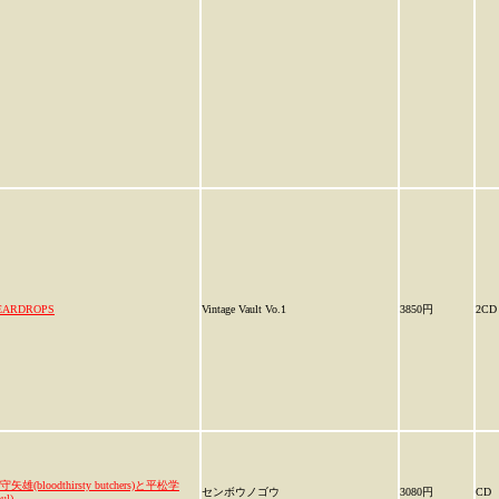
EARDROPS
Vintage Vault Vo.1
3850円
2CD
守矢雄(bloodthirsty butchers)と平松学
センボウノゴウ
3080円
CD
oul)