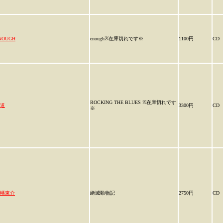
NOUGH
enough※在庫切れです※
1100円
CD
ROCKING THE BLUES ※在庫切れです
道
3300円
CD
※
幡東介
絶滅動物記
2750円
CD