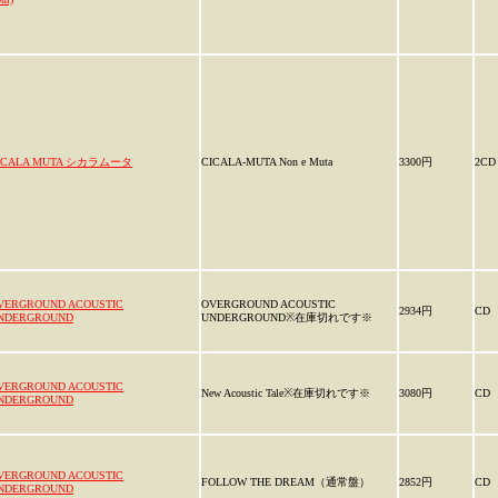
ICALA MUTA シカラムータ
CICALA-MUTA Non e Muta
3300円
2CD
VERGROUND ACOUSTIC
OVERGROUND ACOUSTIC
2934円
CD
NDERGROUND
UNDERGROUND※在庫切れです※
VERGROUND ACOUSTIC
New Acoustic Tale※在庫切れです※
3080円
CD
NDERGROUND
VERGROUND ACOUSTIC
FOLLOW THE DREAM（通常盤）
2852円
CD
NDERGROUND