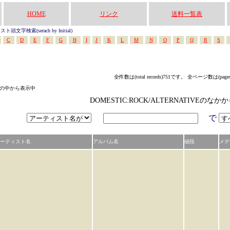
HOME
リンク
送料一覧表
頭文字検索(serach by Initial)
C
D
E
F
G
H
I
J
K
L
M
N
O
P
Q
R
S
全件数は(total records)751です。 全ページ数は(page
テゴリの中から表示中
DOMESTIC:ROCK/ALTERNATIVEの
で
ーティスト名
アルバム名
値段
メデ