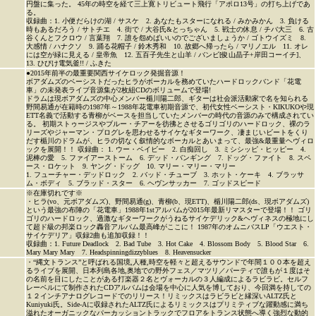
円盤に集った。 45年の時空を経て三上寛トリビュート飛行「アポロ13号」の打ち上げであ
る。
収録曲：1. 小便だらけの湖 / サスケ 2. あなたもスターになれる / みかみかん 3. 負ける
時もあるだろう / サトチエ 4. 街で / 大谷氏&とっちゃん 5. 戦士の休息 / チバ大三 6. 古
谷くんとフクロウ / 言葉翔 7. 誰を怨めばいいのでございましょうか / ゴトウイズミ 8.
大感情 / ハナクソ 9. 踊る花帽子 / 鈴木秀和 10. 故郷へ帰ったら / マリノエル 11. オレ
には空が緑に見える / 皇帝魚 12. 五百子先生と山羊 / バンビ[俊山晶子+岸田コーイチ]、
13. ひびけ電気釜!! / ふきた
●2015年前半の最重要関西サイケロック発掘音源！
ボアダムズのベーシストだったヒラがボーカルを務めていたハードロックバンド「花電
車」の未発表ライブ音源集が2枚組CDのボリュームで登場!
ドラムは現ボアダムズの中心メンバー楯川陽二郎、ギターは社会派活動家で名を知られる
野間易通が在籍時の1987年～1988年花電車初期音源で、初代女性ベーシスト・KIKUKOや現
ETT名義で活動する青柳がベースを担当していたメンバーの時代の音源のみで構成されてい
る。 初期ストゥージスやブルー・チアーを彷彿とさせるゴリゴリのハードロック、裸のラ
リーズやジャーマン・プログレを思わせるサイケなギターワーク、凄まじいビートをくり
だす楯川のドラムが、ヒラの切なく叙情的なボーカルとあいまって、最強&最重量ヘヴィロ
ックを展開！！ 収録曲：
1. ウー・ベイビー 2. 白痴回し 3. ミシシッピ・ヒッピー 4.
泥棒の愛 5. ファイアーストーム 6. デッド・バンギング 7. ドッグ・ファイト 8. スペ
ース・ロケット 9. ヤング・ドッグ 10. マリー・マリー・マリー
1. フューチャー・デッドロック 2. バッド・チューブ 3. ホット・ケーキ 4. ブラッサ
ム・ボディ 5. ブラッド・スター 6. ヘヴンサッカー 7. ゴッドスピード
※在庫切れです※
・ヒラ(vo、元ボアダムズ)、野間易通(g)、青柳(b、現ETT)、楯川陽二郎(ds、現ボアダムズ)
という最強の布陣の「花電車」1988年1stアルバムが2015年最新リマスターで登場！！ ゴリ
ゴリのハードロック、過激なギターワークがうねるサイケデリック&ヘヴィネスの極地にし
て超ド級の邦楽ロック轟音アルバム最高峰がここに！ 1987年のオムニバスLP「ウエスト・
サイケデリア」収録2曲も追加収録！！
収録曲：1. Future Deadlock 2. Bad Tube 3. Hot Cake 4. Blossom Body 5. Blood Star 6.
Mary Mary Mary 7. Headspinningdizzyblues 8. Heavensucker
・“縄文トランス”と呼ばれる国境,人種,時空を軽々と超えるサウンドで年間１００本を超え
るライブを展開、日本列島各地,奥地での野外フェス／マツリ／パーティで誰もが１度はそ
の名前を目にしたことがある打楽器２名とヴォーカルの３人編成によるラビラビ。セルフ
レーベルにて制作されたCDアルバムは会場を中心に人気を博しており、今回満を持しての
１２インチアナログレコードでのリリース！リミックスはラビラビと縁深いALTZ氏と
Kuniyuki氏。Side-Aに収録されたALTZ氏によるリミックスはプリミティブな躍動感に満ち
溢れたオーガニックなパーカッショントラックでフロアをトランス状態へ導く強烈な動的