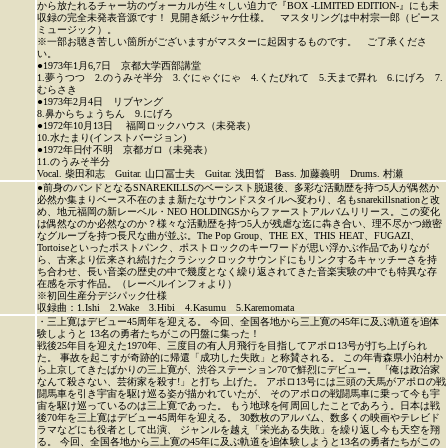
から放たれるチャー坊のヴォーカルが生々しい迫力で『BOX -LIMITED EDITION-』にも未
収録の完全未発表音源です！ 見開き紙ジャケ仕様。 マスタリングは中村宗一郎（ピース
ミュージック）。
※一部お聴き苦しい箇所がございますがマスターに起因するものです。 ご了承くださ
い。
●1973年1月6,7日 京都大学西部講堂
1.夢うつつ 2.のうみそ半分 3.ぐにゃぐにゃ 4.くたびれて 5.天まで昇れ 6.にげろ 7.
むらさき
●1973年2月4日 リブヤング
8.鼻からちょうちん 9.にげろ
●1972年10月13日 福岡ロックハウス（未発表）
10.水たまり(インストバージョン)
●1972年日付不明 京都ガロ（未発表）
11.のうみそ半分
Vocal. 柴田和志 Guitar. 山口冨士夫 Guitar. 浅田晢 Bass. 加藤義明 Drums. 村瀬
●前身のバンドとなるSNAREKILLSのベーシスト脱退後、多彩な活動歴を持つ5人が偶然か
必然か集まりベース不在のまま新たなサウンドスタイルへ変わり、名もsnarekillsnationと改
め、地元福岡の新レーベル・NEO HOLDINGSからファーストアルバムリリース。この変化
は偶然なのか必然なのか？様々な活動歴を持つ5人が残虐な迄に犇き合い、理不尽かつ緻密
なグルーブを持つ長尺な曲が並ぶ。The Pop Group、THE EX、THIS HEAT、FUGAZI、
Tortoiseといったポストパンク、ポストロックのキーワードが思い浮かぶ作品でありなが
ら、古来より伝来され続けたクラシックロックサウンドにもリンクするキャッチーさを持
ち合わせ、長い音楽の歴史の中で幾度となく繰り返されてきた音楽実験の中でも特異な存
在感を示す作品。（レーベルインフォより）
※初回生産分デジパック仕様
収録曲：1.Ishi 2.Wake 3.Hibi 4.Kasumu 5.Karemomata
・三上寛はデビュー45周年を迎える。 今回、全国各地から三上寛の45年に及ぶ軌道を追体
験しようと 13名の勇者たちがこの円盤に集った！
戦後25年目を迎えた1970年、三度目の有人月飛行を目指してアポロ13号が打ち上げられ
た。 事故を起こすが奇跡的に帰還「成功した失敗」と称賛される。 この年青森県小泊村か
ら上京してきたばかりの三上寛が、渋谷ステーション70で鮮烈にデビュー。 「俺は政治家
なんて殺さない、芸術家を殺す!」と打ち 上げた。 アポロ13号には三頭の天馬がアポロの戦
闘馬車を引き宇宙を駆け巡る姿が描かれていたが、 そのアポロの戦闘馬車に乗って今も宇
宙を駆け巡っているのは三上寛であった。 もう地球を何周回したことであろう。日本は戦
後70年を三上寛はデビュー45周年を迎える。 30数枚のアルバム、数多くの映画やテレビド
ラマなどにも役者として出演、 ジャンルを越え「栄光ある失敗」を繰り返し今も天空を翔
る。 今回、全国各地から三上寛の45年に及ぶ軌道を追体験しようと13名の勇者たちがこの