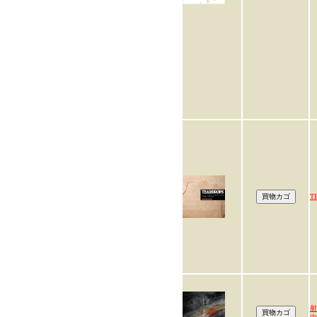
T
射
(f