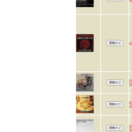
C
O
U
O
U
O
U