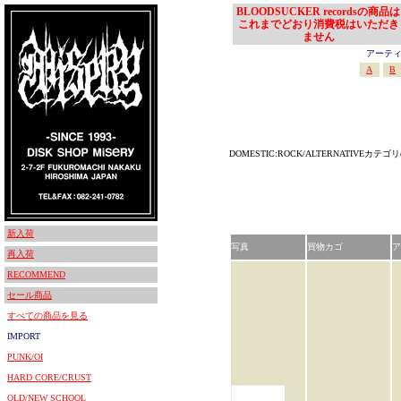
BLOODSUCKER recordsの商品は
これまでどおり消費税はいただき
ません
アーティスト
A
B
DOMESTIC:ROCK/ALTERNATIVEカ
新入荷
写真
買物カゴ
ア
再入荷
RECOMMEND
セール商品
すべての商品を見る
IMPORT
PUNK/OI
HARD CORE/CRUST
OLD/NEW SCHOOL