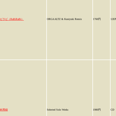
ビラビ（RaBiRaBi）
ORGA ALTZ & Kuniyuki Remix
1760円
12E
村秀樹
Selected Solo Works
1980円
CD