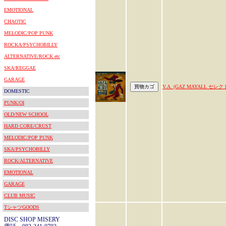
EMOTIONAL
CHAOTIC
MELODIC/POP PUNK
ROCKA/PSYCHOBILLY
ALTERNATIVE/ROCK etc
SKA/REGGAE
GARAGE
V.A. (GAZ MAYALL セレク
DOMESTIC
PUNK/OI
OLD/NEW SCHOOL
HARD CORE/CRUST
MELODIC/POP PUNK
SKA/PSYCHOBILLY
ROCK/ALTERNATIVE
EMOTIONAL
GARAGE
CLUB MUSIC
TシャツGOODS
DISC SHOP MISERY