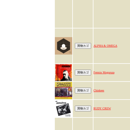
ALPHA & OMEGA
Fermin Muguruza
Chinkees
RUDY CREW