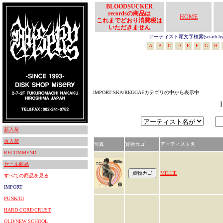
BLOODSUCKER
recordsの商品は
HOME
これまでどおり消費税は
いただきません
アーティスト頭文字検索(serach by In
A
B
C
D
E
F
G
H
IMPORT:SKA/REGGAEカテゴリの中から表示中
新入荷
再入荷
写真
買物カゴ
アーティスト名
RECOMMEND
セール商品
MILLIE
すべての商品を見る
IMPORT
PUNK/OI
HARD CORE/CRUST
OLD/NEW SCHOOL