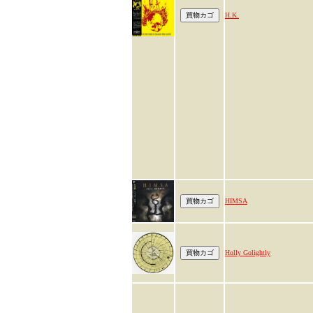
H.K.
HIMSA
Holly Golightly