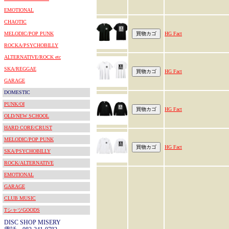
EMOTIONAL
CHAOTIC
MELODIC/POP PUNK
HG Fact
ROCKA/PSYCHOBILLY
ALTERNATIVE/ROCK etc
SKA/REGGAE
HG Fact
GARAGE
DOMESTIC
PUNK/OI
HG Fact
OLD/NEW SCHOOL
HARD CORE/CRUST
MELODIC/POP PUNK
HG Fact
SKA/PSYCHOBILLY
ROCK/ALTERNATIVE
EMOTIONAL
GARAGE
CLUB MUSIC
TシャツGOODS
DISC SHOP MISERY