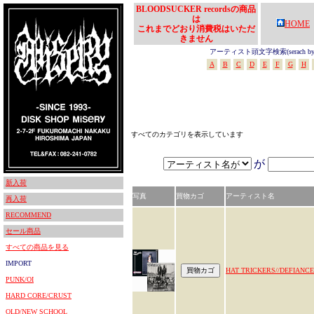
BLOODSUCKER recordsの商品
は
HOME
これまでどおり消費税はいただ
きません
アーティスト頭文字検索(serach by In
A
B
C
D
E
F
G
H
すべてのカテゴリを表示しています
が
新入荷
写真
買物カゴ
アーティスト名
再入荷
RECOMMEND
セール商品
すべての商品を見る
IMPORT
HAT TRICKERS//DEFIANCE
PUNK/OI
HARD CORE/CRUST
OLD/NEW SCHOOL