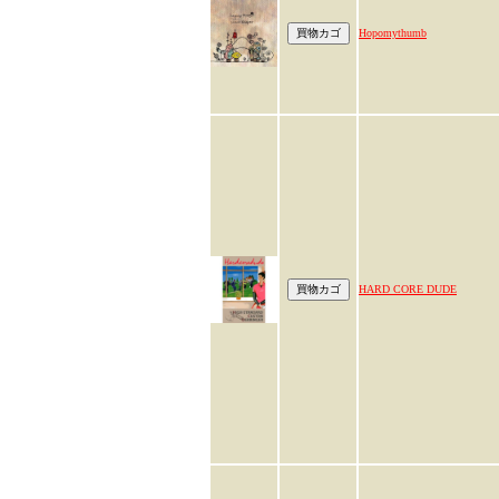
Hopomythumb
HARD CORE DUDE