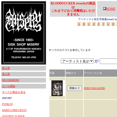
BLOODSUCKER recordsの商品
は
HOME
これまでどおり消費税はいただ
きません
アーティスト頭文字検索(serach by In
A
B
C
D
E
F
G
H
すべてのカテゴリを表示しています
が
新入荷
写真
買物カゴ
アーティスト名
再入荷
RECOMMEND
セール商品
ZERO MAGAZINE
すべての商品を見る
IMPORT
PUNK/OI
HARD CORE/CRUST
OLD/NEW SCHOOL