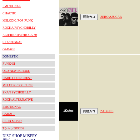
EMOTIONAL
CHAOTIC
ZERO AZÚCAR
MELODIC/POP PUNK
ROCKA/PSYCHOBILLY
ALTERNATIVE/ROCK etc
SKA/REGGAE
GARAGE
DOMESTIC
PUNK/OI
OLD/NEW SCHOOL
HARD CORE/CRUST
MELODIC/POP PUNK
SKA/PSYCHOBILLY
ROCK/ALTERNATIVE
EMOTIONAL
ZADKIEL
GARAGE
CLUB MUSIC
TシャツGOODS
DISC SHOP MISERY