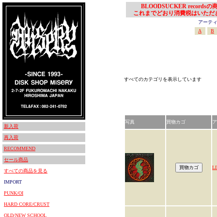
BLOODSUCKER records
これまでどおり消費税はいただ
アーティスト
A
B
すべてのカテゴリを表示しています
写真
買物カゴ
ア
新入荷
再入荷
RECOMMEND
セール商品
L
すべての商品を見る
IMPORT
PUNK/OI
HARD CORE/CRUST
OLD/NEW SCHOOL