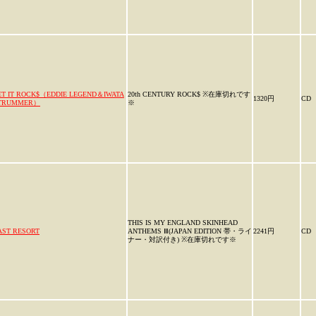
ET IT ROCK$（EDDIE LEGEND＆IWATA
20th CENTURY ROCK$ ※在庫切れです
1320円
CD
TRUMMER）
※
THIS IS MY ENGLAND SKINHEAD
AST RESORT
ANTHEMS Ⅲ(JAPAN EDITION 帯・ライ
2241円
CD
ナー・対訳付き) ※在庫切れです※