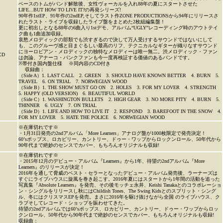
ベースのトムがバンド解散後、女性ヴォーカルを入れ88年の夏にスタートさせた
LIFE...BUT HOW TO LIVE IT?の再発シリーズ!
90年作1stEP、91年作の2ndEP,そしてラスト作ZONE PRODUCTIONSから94年にリリースさ
れたラスト・ライブを収録したライブ盤をまとめた2枚組編集盤！
更に初出しとなる88年の6曲入り1stデモ、アルバム“UGLY”レコーディング時のアウトテイ
ク曲も1曲追加収録。
哀愁メロディックの部類でも渋すぎるので決して万人受けするサウンドではないにして
も、このグルーヴ感と目まぐるしい最高のリフ、テクニカルなギターが織りなすサウンド
にヨーロピアン・メロディックの独特なメロディーは唯一無二。渋メロディック・ファン
CD
は勿論、アナーコ・パンクファンも今一度再検証する価値のあるバンドです。
※帯付き国内盤仕様 ※同内容のCD付き
収録曲：
（Side A）1. LAST CALL 2. GREEN 3. SHOULD HAVE KNOWN BETTER 4. BURN 5.
TRAVEL 6. ON TRIAL 7. NORWEGIAN WOOD
（Side B）1. THE SHOW MUST GO ON 2. HOLES 3. FOR MY LOVER 4. STRENGTH
5. HAPPY (OLD VERSION) 6. BEAUTIFUL WORLD
（Side C）1. WASHINGTON BULLETS 2. HIGH GEAR 3. NO MORE PITY 4. BURN 5.
THINNER 6. UGLY 7. ON TRIAL
（Side D）1. LIFE AND HOW TO LIVE IT 2. RESPOND 3. BAREFOOT IN THE SNOW 4.
FOR MY LOVER 5. HATE THE POLICE 6. NORWEGIAN WOOD
※在庫切れです※
・1月31日発売の2ndアルバム「More Learners」アナログ盤が1000枚限定で発売決定！
60ʼsポップス、ロカビリー、カントリー、ドゥー・ワップからロックンロール、50年代から
90年代まで絶妙のセンスでカバー、もちろんオリジナルも収録!
※在庫切れです※
・2015年12月のデビュー・アルバム『Learners』から1年、待望の2ndアルバム『More
Learners』のリリースが決定！
2016年を通して脅威のベスト・セラーとなったデビュー・アルバム発売後、ラーナーズは
すぐにライブハウスに旋風を巻き起こす。2016年夏にはスタートから1年間の活動を追った
写真集『Absolute Learners』を発売、その後モッチェ永井、Keishi Tanakaとのコラボレーショ
ン・シングルをリリースし秋にはChildish Tones、The Swing Kidsとのスプリット・シング
ル、冬にはクリスマスEPを発売。まさに2016年を駆け抜けながら全国 のライブハウス、ク
ラブそしてレコード・ショップを賑わせてきた。
待望の2ndアルバムでは60ʼsポップス、ロカビリー、カントリー、ドゥー・ワップからロッ
クンロール、50年代から90年代まで絶妙のセンスでカバー、もちろんオリジナルも収録!
収録曲：