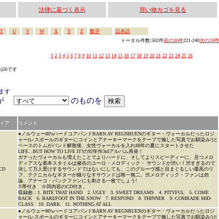
法律に基づく表示
買い物カゴを見る
T
U
V
W
X
Y
Z
数字
日本語
トータル件数:502件
前の20件
221-240
次の20件
1
2
3
4
5
6
7
8
9
10
11
12
13
14
15
16
17
18
19
20
21
22
23
24
25
26
s)26です
ます
アが
のものを
ィア
コメント
●ノルウェー80'sハードコアバンドBARN AV REGNBUENのギター・ヴォーカルだったロジ
ャー(レスポールのギターにコインとアナーキーマークをテープで施した写真でお馴染み!)と
ベースのトムがバンド解散後、女性ヴォーカルを入れ88年の夏にスタートさせた
LIFE...BUT HOW TO LIVE IT?の92年作3rdアルバム再発！
ガナったヴォーカルも増えたことでよりハードに、そしてよりスピーディーに、且つメロ
ディアスな基本スタイルは健在のユーロ・メロディック・ サウンドが渋い！渋すぎるので
CD
決して万人受けするサウンドではないにしても、このグルーヴ感と目まぐるしい最高のリ
フ、テクニカルなギターが織りなすサウンドは唯一無二。渋メロディック・ファンは勿
論、アナーコ・パンクファンにも刺さる一枚でしょう!
※帯付き ※同内容のCD付き。
収録曲：1. BITE THAT HAND 2. UGLY 3. SWEET DREAMS 4. PITYFUL 5. COME
BACK 6. BAREFOOT IN THE SNOW 7. RESPOND 8. THINNER 9. COMRADE MID-
CLASS 10. DARK 11. NOTHING AT ALL
●ノルウェー80'sハードコアバンドBARN AV REGNBUENのギター・ヴォーカルだったロジ
ャー(レスポールのギターにコインとアナーキーマークをテープで施した写真でお馴染み!)と