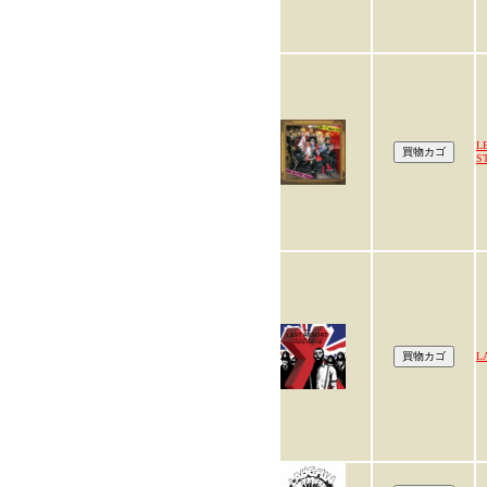
L
S
L