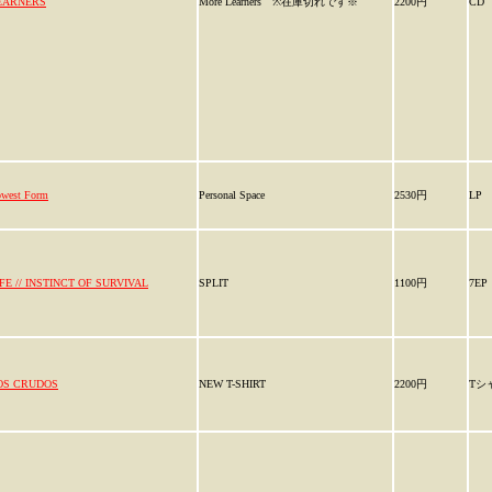
EARNERS
More Learners ※在庫切れです※
2200円
CD
west Form
Personal Space
2530円
LP
IFE // INSTINCT OF SURVIVAL
SPLIT
1100円
7EP
OS CRUDOS
NEW T-SHIRT
2200円
Tシ