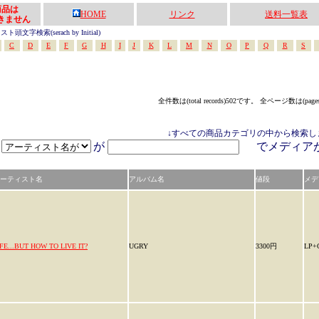
の商品は
HOME
リンク
送料一覧表
きません
頭文字検索(serach by Initial)
C
D
E
F
G
H
I
J
K
L
M
N
O
P
Q
R
S
全件数は(total records)502です。 全ページ数は(page
↓すべての商品カテゴリの中から検索し
が
でメディ
ーティスト名
アルバム名
値段
メデ
IFE...BUT HOW TO LIVE IT?
UGRY
3300円
LP+