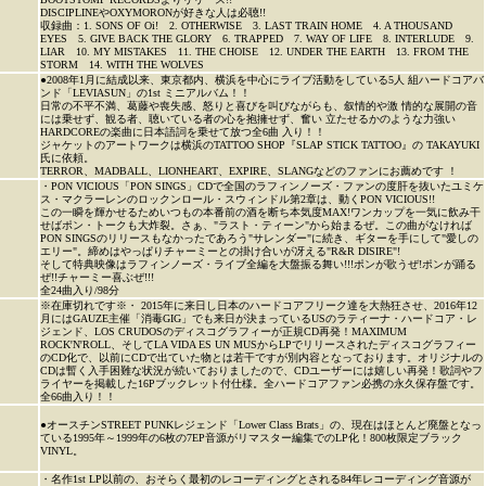
DISCIPLINEやOXYMORONが好きな人は必聴!!
収録曲：1. SONS OF Oi! 2. OTHERWISE 3. LAST TRAIN HOME 4. A THOUSAND
EYES 5. GIVE BACK THE GLORY 6. TRAPPED 7. WAY OF LIFE 8. INTERLUDE 9.
LIAR 10. MY MISTAKES 11. THE CHOISE 12. UNDER THE EARTH 13. FROM THE
STORM 14. WITH THE WOLVES
●2008年1月に結成以来、東京都内、横浜を中心にライブ活動をしている5人 組ハードコアバ
ンド「LEVIASUN」の1st ミニアルバム！！
日常の不平不満、葛藤や喪失感、怒りと喜びを叫びながらも、叙情的や激 情的な展開の音
には乗せず、観る者、聴いている者の心を抱擁せず、奮い 立たせるかのような力強い
HARDCOREの楽曲に日本語詞を乗せて放つ全6曲 入り！！
ジャケットのアートワークは横浜のTATTOO SHOP『SLAP STICK TATTOO』の TAKAYUKI
氏に依頼。
TERROR、MADBALL、LIONHEART、EXPIRE、SLANGなどのファンにお薦めです ！
・PON VICIOUS「PON SINGS」CDで全国のラフィンノーズ・ファンの度肝を抜いたユミケ
ス・マクラーレンのロックンロール・スウィンドル第2章は、動くPON VICIOUS!!
この一瞬を輝かせるためいつもの本番前の酒を断ち本気度MAX!ワンカップを一気に飲み干
せばポン・トークも大炸裂。さぁ、"ラスト・ティーン"から始まるぜ。この曲がなければ
PON SINGSのリリースもなかったであろう"サレンダー"に続き、ギターを手にして"愛しの
エリー"。締めはやっぱりチャーミーとの掛け合いが冴える"R&R DISIRE"!
そして特典映像はラフィンノーズ・ライブ全編を大盤振る舞い!!!ポンが歌うぜ!ポンが踊る
ぜ!!チャーミー喜ぶぜ!!!
全24曲入り/98分
※在庫切れです※・ 2015年に来日し日本のハードコアフリーク達を大熱狂させ、2016年12
月にはGAUZE主催「消毒GIG」でも来日が決まっているUSのラティーナ・ハードコア・レ
ジェンド、LOS CRUDOSのディスコグラフィーが正規CD再発！MAXIMUM
ROCK'N'ROLL、そしてLA VIDA ES UN MUSからLPでリリースされたディスコグラフィー
のCD化で、以前にCDで出ていた物とは若干ですが別内容となっております。オリジナルの
CDは暫く入手困難な状況が続いておりましたので、CDユーザーには嬉しい再発！歌詞やフ
ライヤーを掲載した16Pブックレット付仕様。全ハードコアファン必携の永久保存盤です。
全66曲入り！！
●オースチンSTREET PUNKレジェンド「Lower Class Brats」の、現在はほとんど廃盤となっ
ている1995年～1999年の6枚の7EP音源がリマスター編集でのLP化！800枚限定ブラック
VINYL。
・名作1st LP以前の、おそらく最初のレコーディングとされる84年レコーディング音源が