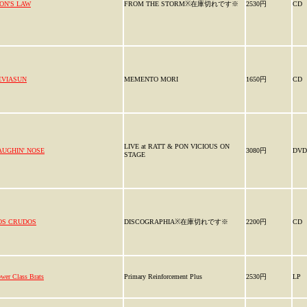
ION'S LAW
FROM THE STORM※在庫切れです※
2530円
CD
EVIASUN
MEMENTO MORI
1650円
CD
LIVE at RATT & PON VICIOUS ON
AUGHIN' NOSE
3080円
DVD
STAGE
OS CRUDOS
DISCOGRAPHIA※在庫切れです※
2200円
CD
wer Class Brats
Primary Reinforcement Plus
2530円
LP