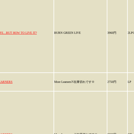
IFE...BUT HOW TO LIVE IT?
BURN GREEN LIVE
3960円
2LP
EARNERS
More Learners※在庫切れです※
2750円
LP