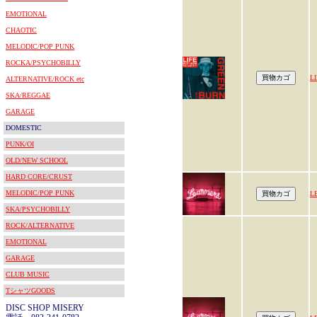
EMOTIONAL
CHAOTIC
MELODIC/POP PUNK
ROCKA/PSYCHOBILLY
L
ALTERNATIVE/ROCK etc
SKA/REGGAE
GARAGE
DOMESTIC
PUNK/OI
OLD/NEW SCHOOL
HARD CORE/CRUST
MELODIC/POP PUNK
L
SKA/PSYCHOBILLY
ROCK/ALTERNATIVE
EMOTIONAL
GARAGE
CLUB MUSIC
TシャツGOODS
DISC SHOP MISERY