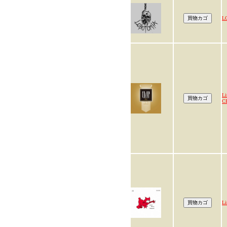
L
Li
C
Li