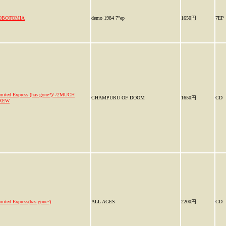
OBOTOMIA
demo 1984 7"ep
1650円
7EP
mited Express (has gone?)/ /2MUCH
CHAMPURU OF DOOM
1650円
CD
REW
mited Express(has gone?)
ALL AGES
2200円
CD