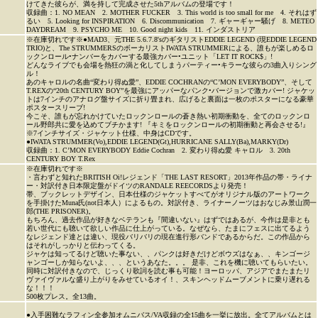
けてきた彼らが、満を持して完成させた5thアルバムの登場です！
収録曲：1. NO MEAN 2. MOTHER FUCKER 3. This world is too small for me 4. それはず
るい 5. Looking for INSPIRATION 6. Discommunication 7. ギャーギャー騒げ 8. METEO
DAYDREAM 9. PSYCHO ME 10. Good night kids 11. インダストリア
※在庫切れです※●MAD3、元THE 5.6.7.8'sのギタリストEDDIE LEGEND (現EDDIE LEGEND
TRIO)と、The STRUMMERSのボーカリストIWATA STRUMMERによる、誰もが楽しめるロ
ックンロール•ナンバーをカバーする最強カバー•ユニット「LET IT ROCK$」!
どんなライブでも会場を熱狂の渦と化してしまうパーティー•キラーな彼らの3曲入りシング
ル！
あのキャロルの名曲“変わり得ぬ愛”、EDDIE COCHRANの“C’MON EVERYBODY”、そして
T.REXの“20th CENTURY BOY”を最強にアッパーなパンク•バージョンで激カバー! ジャケッ
トは7インチのアナログ盤サイズに折り畳まれ、広げると裏面は一枚のポスターになる豪華
ポスタースリーブ!
今こそ、誰もが忘れかけていたロックンロールの蒼き熱い初期衝動を、全てのロックンロ
ール野郎共に愛を込めてブチかます! 『キミをロックンロールの初期衝動と再会させる!』
※7インチサイズ・ジャケット仕様、中身はCDです。
●IWATA STRUMMER(Vo),EDDIE LEGEND(Gt),HURRICANE SALLY(Ba),MARKY(Dr)
収録曲：1. C’MON EVERYBODY Eddie Cochran 2. 変わり得ぬ愛 キャロル 3. 20th
CENTURY BOY T.Rex
※在庫切れです※
・言わずと知れたBRITISH Oi!レジェンド「THE LAST RESORT」2013年作品の帯・ライナ
ー・対訳付き日本限定盤がドイツのRANDALE REECORDSより発売！
帯、ブックレットデザイン、日本仕様のジャケットすべてがオリジナル版のアートワーク
を手掛けたMuna氏(not日本人）によるもの。対訳付き、ライナーノーツはおなじみ景山潤一
郎(THE PRISONER)。
もちろん、過去作品が好きなベテランも『間違いない』はずではあるが、今作は是非とも
若い世代にも聴いて欲しい作品に仕上がっている。なぜなら、たまにフェスに出てるよう
なレジェンド達とは違い、現役バリバリの現在進行形バンドであるからだ。この作品から
はそれがしっかりと伝わってくる。
ジャケは知ってるけど聴いた事ない、、パンクは好きだけどボウズはなぁ、、キンゴージ
ャンゴーしか知らないよ、、、というあなた。。。 是非、これを機に聴いてもらいたい。
同時に対訳付きなので、じっくり歌詞を読む事も可能！ヨーロッパ、アジアでまたまたリ
ヴァイヴァルな盛り上がりをみせているオイ！、スキンヘッドムーブメントに乗り遅れる
な！！！
500枚プレス。全13曲。
●入手困難なラフィン全参加オムニバス/VA収録の全15曲を一挙に放出。全てアルバムとは