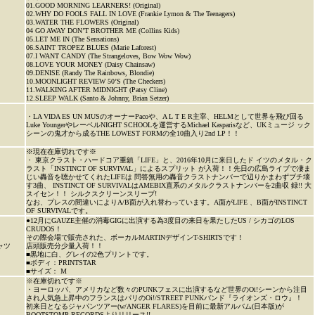
01.GOOD MORNING LEARNERS! (Original)
02.WHY DO FOOLS FALL IN LOVE (Frankie Lymon & The Teenagers)
03.WATER THE FLOWERS (Original)
04 GO AWAY DON’T BROTHER ME (Collins Kids)
05.LET ME IN (The Sensations)
06.SAINT TROPEZ BLUES (Marie Laforest)
07.I WANT CANDY (The Strangeloves, Bow Wow Wow)
08.LOVE YOUR MONEY (Daisy Chainsaw)
09.DENISE (Randy The Rainbows, Blondie)
10.MOONLIGHT REVIEW 50’S (The Checkers)
11.WALKING AFTER MIDNIGHT (Patsy Cline)
12.SLEEP WALK (Santo & Johnny, Brian Setzer)
・LA VIDA ES UN MUSのオーナーPacoや、A L T E R主宰、HELMとして世界を飛び回る
Luke YoungerやレーベルNIGHT SCHOOLを運営するMichael Kasparisなど、UKミュージ ック
シーンの鬼才から成るTHE LOWEST FORMの全10曲入り2nd LP！！
※現在在庫切れです※
・ 東京クラスト・ハードコア重鎮「LIFE」と、2016年10月に来日したド イツのメタル・ク
ラスト「INSTINCT OF SURVIVAL」によるスプリット が入荷！！先日の広島ライブで凄ま
じい轟音を聴かせてくれたLIFEは 問答無用の轟音クラストナンバーで辺りかまわずブチ壊
す3曲、 INSTINCT OF SURVIVALはAMEBIX直系のメタルクラストナンバーを2曲収 録!! 大
スイセン！！ シルクスクリーンスリーブ!
なお、プレスの間違いによりA/B面が入れ替わっています。A面がLIFE 、B面がINSTINCT
OF SURVIVALです。
●12月にGAUZE主催の消毒GIGに出演する為3度目の来日を果たしたUS / シカゴのLOS
CRUDOS！
その際会場で販売された、ボーカルMARTINデザインT-SHIRTSです！
ャツ
店頭販売分少量入荷！！
■黒地に白、グレイの2色プリントです。
■ボディ：PRINTSTAR
■サイズ： M
※在庫切れです※
・ヨーロッパ、アメリカなど数々のPUNKフェスに出演するなど世界のOi!シーンから注目
され人気急上昇中のフランスはパリのOi!/STREET PUNKバンド『ライオンズ・ロウ』！
初来日となるジャパンツアー(w/ANGER FLARES)を目前に最新アルバム(日本版)が
BOOTSTOMP RECORDSよりリリース!!