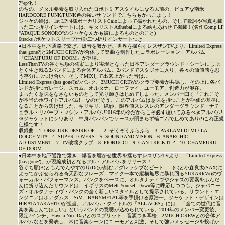
7"ep化！
のちの、メタル要素を取り入れたロボトミアスタイルになる以前の、ピュアな南米
HARDCORE PUNK/PUNK色の強いサウンドでこちらもかっこよし！
ジャケの絵は、1st LP同様ボーカリストCaioによって描かれたもの。そして歌詞や写真も載
った二つ折りインサートには、ギタリストAdherbalによる絵もあわせて掲載！(名作Comp LP
"ATAQUE SONORO"のジャケなんかも彼によるものとのこと)
6tracks /ポケットスリーブ仕様/二つ折りインサートつき
●日本中を地下通路で繋ぎ、爆音を響かせ、世界を揺らすレスザンTVより、Limited Express
(has gone?)と2MUCH CREWが合体して楽曲を制作したコラボレーション・アルバム
『CHAMPURU OF DOOM』が登場。
LessThanTVの谷ぐち順の発案により実現となった日本アンダーグラウンド・シーンにしぶ
とく生き残る2バンドによる合体アルバム。2バンドでスタジオに入り、各々の価値感を思
う存分にぶつけ合い、そしてMIXして出来上がった音は…
Limited Express (has gone?)のパンク、2MUCH CREWのクラブ要素が共鳴し、その上に各バ
ンドが持つガレージ、スカム、オルタナ、ローファイ、ユーモア、創造力が混在。
まったく意味をなさないものとして光り輝きはじめてしまった。メンバー曰く「これこそ
が本当のホワイトアルバム!」なのだそう。このアルバムは意味を持つことが評価の基準に
なることから逃げ出した、ギリギリ、絶妙、限界値スレスレのアンダーグラウンド・ナチ
ュラル・リバーブ・マシン・アルバム!2016年の今だからこそ必ず聴いてみるべきアルバム!
※ジャケットにシワあり、中身パンパンでケースが閉まらず輪ゴムで止めてあり(!)これ正規
仕様です！
収録曲：1. OBSCURE DESIRE OF... 2. ぞくぞくふらふら 3. PARLAMI DI MI / LA
DOLCE VITA 4. SUPER LOVERS 5. SOUND AND VISION 6. ANARCHIC
ADJUSTMENT 7. TV破壊クラブ 8. FIORUCCI 9. CAN I KICK IT ? 10. CHAMPURU
OF DOOM
●日本中を地下通路で繋ぎ、爆音を響かせ世界を揺らすレスザンTVより、「Limited Express
(has gone?)」が現編成初となるフル・アルバムをリリース！
谷ぐち順(B)ともんでんやすのり(Dr)が刻むアグレッシブなビート、JJ(G)と小森良太(SAX)に
よってかぶせられる奇天烈なフレーズ、マイク一本で縦横無尽に暴れ回るYUKARI(Vo)のヴ
ォーカル・パフォーマンス。パンクをベースに、オルタナティヴやジャズの要素をふんだ
んに折り込んだサウンドは、イギリスのMelt Yourself Down等に呼応しつつも、ジャパニー
ズ・オルタナティヴ・パンクの全く新しいスタイルとして提示されている。サウンド・エ
ンジニアはボアダムス、SiM、BABYMETAL等を手掛ける原浩一。ジャケット・デザインは
HIRATA TAKAHITOが担当。アルバム・タイトルの『ALL AGES』には、「全ての世代に音
楽を楽しんでほしい」というバンドの意思が込められている。2014年のメンバー変更後、
限定7インチ、Have a Nice Day!とのスプリット、音源つき耳栓、2MUCH CREWとの合体ア
ルバムなどを発表し、常に音楽シーンにユーモアと刺激、そして強いメッセージを投げか