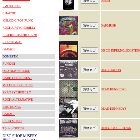
DOOM
EMOTIONAL
CHAOTIC
MELODIC/POP PUNK
DANMUSH
ROCKA/PSYCHOBILLY
ALTERNATIVE/ROCK etc
SKA/REGGAE
GARAGE
DISCO INFERNO//EXISTEN
DOMESTIC
PUNK/OI
DETESTATION
OLD/NEW SCHOOL
HARD CORE/CRUST
MELODIC/POP PUNK
DEAD KENNEDYS
SKA/PSYCHOBILLY
ROCK/ALTERNATIVE
EMOTIONAL
DEAD KENNEDYS
GARAGE
CLUB MUSIC
DIRTY SMALL TOWN
TシャツGOODS
DISC SHOP MISERY