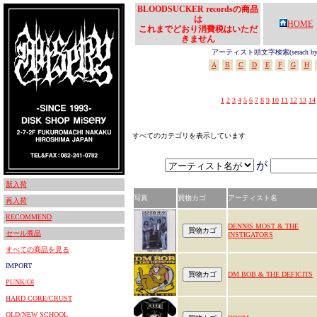
BLOODSUCKER recordsの商品
は
HOME
これまでどおり消費税はいただ
きません
アーティスト頭文字検索(serach by In
A
B
C
D
E
F
G
H
1
2
3
4
5
6
7
8
9
10
11
12
13
14
すべてのカテゴリを表示しています
が
新入荷
写真
買物カゴ
アーティスト名
再入荷
RECOMMEND
DENNIS MOST & THE
セール商品
INSTIGATORS
すべての商品を見る
IMPORT
DM BOB & THE DEFICITS
PUNK/OI
HARD CORE/CRUST
OLD/NEW SCHOOL