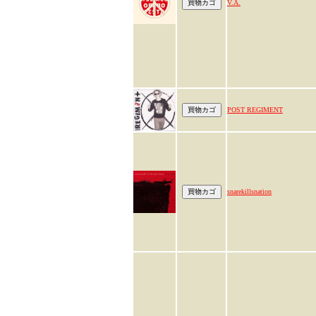
V.A.
POST REGIMENT
snarekillsnation