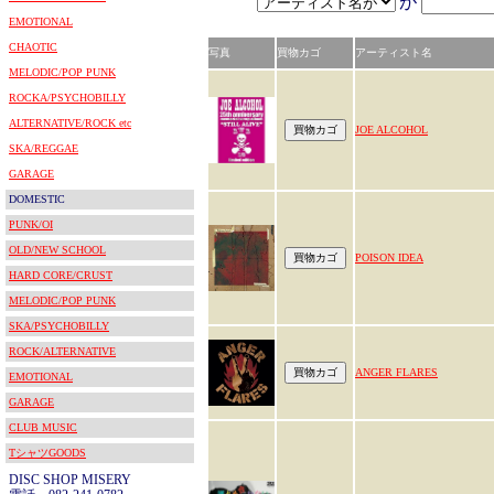
が
EMOTIONAL
CHAOTIC
写真
買物カゴ
アーティスト名
MELODIC/POP PUNK
ROCKA/PSYCHOBILLY
ALTERNATIVE/ROCK etc
JOE ALCOHOL
SKA/REGGAE
GARAGE
DOMESTIC
PUNK/OI
OLD/NEW SCHOOL
POISON IDEA
HARD CORE/CRUST
MELODIC/POP PUNK
SKA/PSYCHOBILLY
ROCK/ALTERNATIVE
ANGER FLARES
EMOTIONAL
GARAGE
CLUB MUSIC
TシャツGOODS
DISC SHOP MISERY