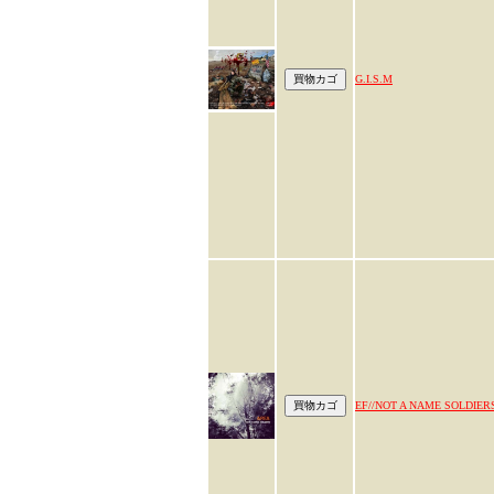
G.I.S.M
EF//NOT A NAME SOLDIER