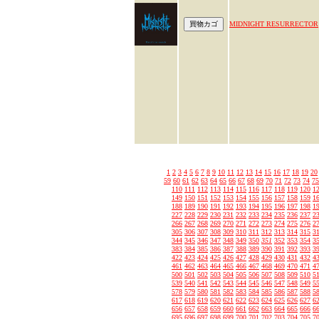
MIDNIGHT RESURRECTOR
1
2
3
4
5
6
7
8
9
10
11
12
13
14
15
16
17
18
19
20
59
60
61
62
63
64
65
66
67
68
69
70
71
72
73
74
75
110
111
112
113
114
115
116
117
118
119
120
1
149
150
151
152
153
154
155
156
157
158
159
1
188
189
190
191
192
193
194
195
196
197
198
1
227
228
229
230
231
232
233
234
235
236
237
2
266
267
268
269
270
271
272
273
274
275
276
2
305
306
307
308
309
310
311
312
313
314
315
3
344
345
346
347
348
349
350
351
352
353
354
3
383
384
385
386
387
388
389
390
391
392
393
3
422
423
424
425
426
427
428
429
430
431
432
4
461
462
463
464
465
466
467
468
469
470
471
4
500
501
502
503
504
505
506
507
508
509
510
5
539
540
541
542
543
544
545
546
547
548
549
5
578
579
580
581
582
583
584
585
586
587
588
5
617
618
619
620
621
622
623
624
625
626
627
6
656
657
658
659
660
661
662
663
664
665
666
6
695
696
697
698
699
700
701
702
703
704
705
7