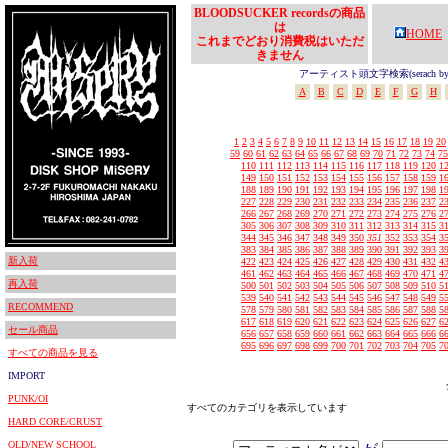
BLOODSUCKER recordsの商品
は
HOME
これまでどおり消費税はいただ
きません
アーティスト頭文字検索(serach by In
A
B
C
D
E
F
G
H
1
2
3
4
5
6
7
8
9
10
11
12
13
14
15
16
17
18
19
20
59
60
61
62
63
64
65
66
67
68
69
70
71
72
73
74
75
110
111
112
113
114
115
116
117
118
119
120
1
149
150
151
152
153
154
155
156
157
158
159
1
188
189
190
191
192
193
194
195
196
197
198
1
227
228
229
230
231
232
233
234
235
236
237
2
266
267
268
269
270
271
272
273
274
275
276
2
305
306
307
308
309
310
311
312
313
314
315
3
344
345
346
347
348
349
350
351
352
353
354
3
383
384
385
386
387
388
389
390
391
392
393
3
新入荷
422
423
424
425
426
427
428
429
430
431
432
4
461
462
463
464
465
466
467
468
469
470
471
4
再入荷
500
501
502
503
504
505
506
507
508
509
510
5
539
540
541
542
543
544
545
546
547
548
549
5
RECOMMEND
578
579
580
581
582
583
584
585
586
587
588
5
617
618
619
620
621
622
623
624
625
626
627
6
セール商品
656
657
658
659
660
661
662
663
664
665
666
6
695
696
697
698
699
700
701
702
703
704
705
7
すべての商品を見る
IMPORT
PUNK/OI
すべてのカテゴリを表示しています
HARD CORE/CRUST
OLD/NEW SCHOOL