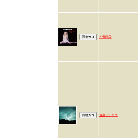
初音階段
遠藤ミチロウ