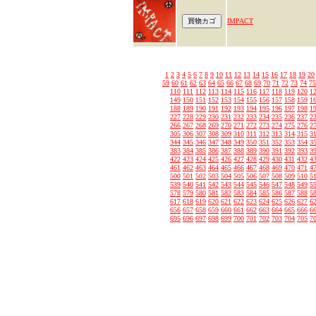
IMPACT
1
2
3
4
5
6
7
8
9
10
11
12
13
14
15
16
17
18
19
20
59
60
61
62
63
64
65
66
67
68
69
70
71
72
73
74
75
110
111
112
113
114
115
116
117
118
119
120
1
149
150
151
152
153
154
155
156
157
158
159
1
188
189
190
191
192
193
194
195
196
197
198
1
227
228
229
230
231
232
233
234
235
236
237
2
266
267
268
269
270
271
272
273
274
275
276
2
305
306
307
308
309
310
311
312
313
314
315
3
344
345
346
347
348
349
350
351
352
353
354
3
383
384
385
386
387
388
389
390
391
392
393
3
422
423
424
425
426
427
428
429
430
431
432
4
461
462
463
464
465
466
467
468
469
470
471
4
500
501
502
503
504
505
506
507
508
509
510
5
539
540
541
542
543
544
545
546
547
548
549
5
578
579
580
581
582
583
584
585
586
587
588
5
617
618
619
620
621
622
623
624
625
626
627
6
656
657
658
659
660
661
662
663
664
665
666
6
695
696
697
698
699
700
701
702
703
704
705
7