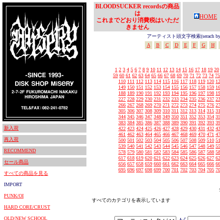
BLOODSUCKER recordsの商品
は
HOME
これまでどおり消費税はいただ
きません
アーティスト頭文字検索(serach by In
A
B
C
D
E
F
G
H
1
2
3
4
5
6
7
8
9
10
11
12
13
14
15
16
17
18
19
20
59
60
61
62
63
64
65
66
67
68
69
70
71
72
73
74
75
110
111
112
113
114
115
116
117
118
119
120
1
149
150
151
152
153
154
155
156
157
158
159
1
188
189
190
191
192
193
194
195
196
197
198
1
227
228
229
230
231
232
233
234
235
236
237
2
266
267
268
269
270
271
272
273
274
275
276
2
305
306
307
308
309
310
311
312
313
314
315
3
344
345
346
347
348
349
350
351
352
353
354
3
383
384
385
386
387
388
389
390
391
392
393
3
新入荷
422
423
424
425
426
427
428
429
430
431
432
4
461
462
463
464
465
466
467
468
469
470
471
4
再入荷
500
501
502
503
504
505
506
507
508
509
510
5
539
540
541
542
543
544
545
546
547
548
549
5
RECOMMEND
578
579
580
581
582
583
584
585
586
587
588
5
617
618
619
620
621
622
623
624
625
626
627
6
セール商品
656
657
658
659
660
661
662
663
664
665
666
6
695
696
697
698
699
700
701
702
703
704
705
7
すべての商品を見る
IMPORT
PUNK/OI
すべてのカテゴリを表示しています
HARD CORE/CRUST
OLD/NEW SCHOOL