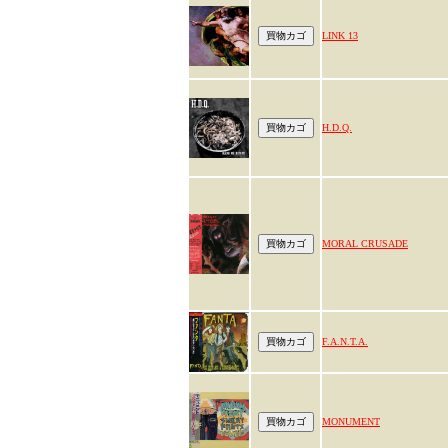
LINK 13
H.D.Q.
MORAL CRUSADE
F.A.N.T.A.
MONUMENT