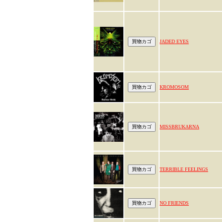
JADED EYES
KROMOSOM
MISSBRUKARNA
TERRIBLE FEELINGS
NO FRIENDS