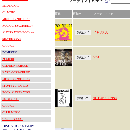
が
EMOTIONAL
CHAOTIC
写真
買物カゴ
アーティスト名
MELODIC/POP PUNK
ROCKA/PSYCHOBILLY
ALTERNATIVE/ROCK etc
イギリス人
SKA/REGGAE
GARAGE
DOMESTIC
KiM
PUNK/OI
OLD/NEW SCHOOL
HARD CORE/CRUST
MELODIC/POP PUNK
SKA/PSYCHOBILLY
ROCK/ALTERNATIVE
TO FUTURE ZINE
EMOTIONAL
GARAGE
CLUB MUSIC
TシャツGOODS
DISC SHOP MISERY