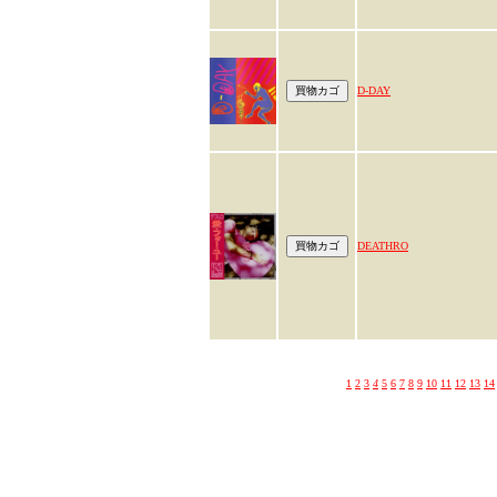
D-DAY
DEATHRO
1
2
3
4
5
6
7
8
9
10
11
12
13
14