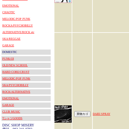
EMOTIONAL
CHAOTIC
MELODIC/POP PUNK
ROCKA/PSYCHOBILLY
ALTERNATIVE/ROCK etc
SKA/REGGAE
GARAGE
DOMESTIC
PUNK/OI
OLD/NEW SCHOOL
HARD CORE/CRUST
MELODIC/POP PUNK
SKA/PSYCHOBILLY
ROCK/ALTERNATIVE
EMOTIONAL
GARAGE
CLUB MUSIC
DAIEI SPRAY
TシャツGOODS
DISC SHOP MISERY