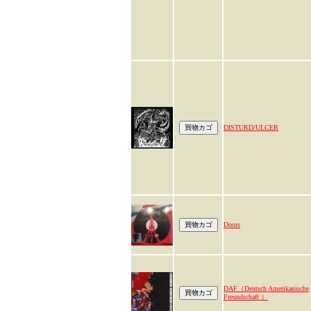
DISTURD/ULCER
Doors
DAF（Deutsch Amerikanische
Freundschaft ）