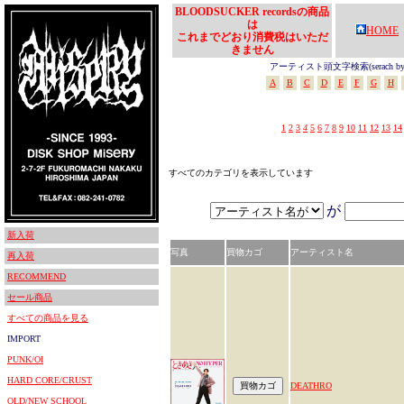
BLOODSUCKER recordsの商品
は
HOME
これまでどおり消費税はいただ
きません
アーティスト頭文字検索(serach by In
A
B
C
D
E
F
G
H
1
2
3
4
5
6
7
8
9
10
11
12
13
14
すべてのカテゴリを表示しています
が
新入荷
写真
買物カゴ
アーティスト名
再入荷
RECOMMEND
セール商品
すべての商品を見る
IMPORT
PUNK/OI
HARD CORE/CRUST
DEATHRO
OLD/NEW SCHOOL