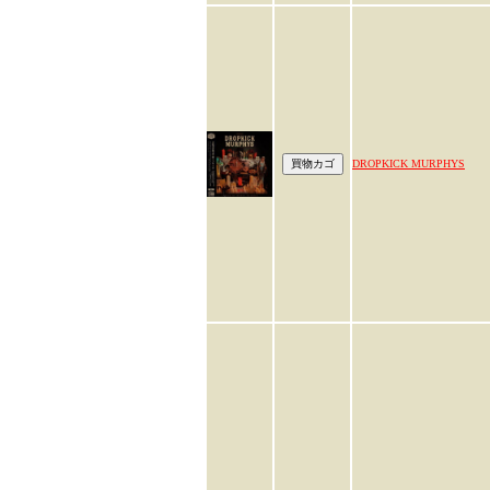
DROPKICK MURPHYS