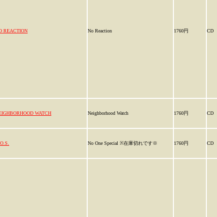
O REACTION
No Reaction
1760円
CD
EIGHBORHOOD WATCH
Neighborhood Watch
1760円
CD
O.S.
No One Special ※在庫切れです※
1760円
CD