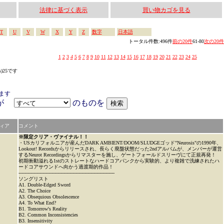
法律に基づく表示
買い物カゴを見る
T
U
V
W
X
Y
Z
数字
日本語
トータル件数:496件
前の20件
61-80
次の20件
1
2
3
4
5
6
7
8
9
10
11
12
13
14
15
16
17
18
19
20
21
22
23
24
25
s)25です
ます
アが
のものを
ィア
コメント
※限定クリア・ヴァイナル！！
・USカリフォルニアが産んだDARK AMBIENT/DOOM/SLUDGEゴッド"Neurosis"の1990年、
Lookout! Recordsからリリースされ、長らく廃盤状態だった2ndアルバムが、メンバーが運営
するNeurot Recordingsからリマスターを施し、ゲートフォールドスリーヴにて正規再発！
初期衝動溢れる1stのストレートなハードコアパンクから実験的、より複雑で洗練されたハ
ードコアサウンドへ向かう過渡期的作品！
----------------------------------------------------------------
ソングリスト
A1. Double-Edged Sword
A2. The Choice
A3. Obsequious Obsolescence
A4. To What End?
B1. Tomorrow's Reality
B2. Common Inconsistencies
B3. Insensitivity