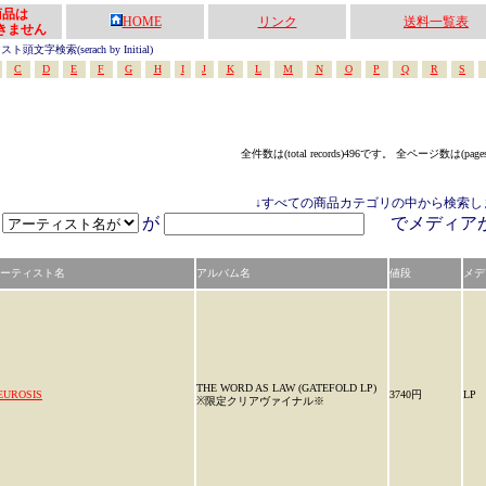
の商品は
HOME
リンク
送料一覧表
きません
頭文字検索(serach by Initial)
C
D
E
F
G
H
I
J
K
L
M
N
O
P
Q
R
S
全件数は(total records)496です。 全ページ数は(page
↓すべての商品カテゴリの中から検索し
が
でメディ
ーティスト名
アルバム名
値段
メデ
THE WORD AS LAW (GATEFOLD LP)
EUROSIS
3740円
LP
※限定クリアヴァイナル※