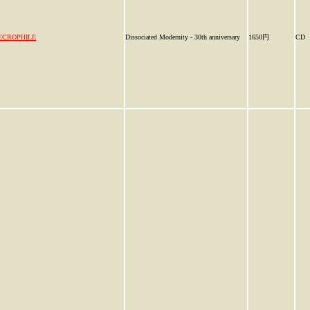
ECROPHILE
Dissociated Modernity - 30th anniversary
1650円
CD