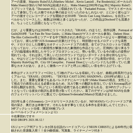
アーの直後、Majority Ruleの3人(Matthew Michel，Kevin Lamiell，Pat Broderick)にボーカルの
Maha Shamiが加わりNØ MANは結成された。Maha Shamiは2002年のpg.99とMajority Ruleの
スプリットである『Document #12』に収録されている「Packaded Poison」でゲストボーカル
として参加していた人物でそれが事の始まりだったのかもしれないが、とにかく彼らはツ
アーの後すぐにレコーディングを開始させ2018年『Devils Cast Long Shadows』を自主レー
ベルからリリースした。枚数は500枚と多くはなかったが、この作品はDischordでも流通さ
れ、ちょっとした話題にもなっていた。
だが、より重要なのは2020年にリリースされた『ERASE』のほうだ。前作以降、Portrayal of
Guilt(2018年『Let Pain Be Your Guide』にMaha Shamiがゲストボーカル参加)、Darkest Hour、
The Hirs Collective等とツアーする中で制作された本作はバンドのカラーがより一層明確にな
っており、彼らが持つUS-Screamoの文脈だけでなく、時折聴かせるメロディックな哀愁
や、ドロドロとした陰鬱なカオティックハードコアの表現、全てがフルスロットルで凶悪
になっており、バンドの創造性が解放された象徴的な作品となった。圧倒的に迫り来るラ
イブの臨場感を再現したサウンドプロダクションに、勢いを増している今の彼らの姿勢が
現れている。それは決して美しいだけのサウンドではないダーティさを併せ持ちながら
も、やはりどこかで心の陰の部分に触れようとするエモーティブな表現が存在、かつての
Majority Ruleやpg.99、City Of Caterpiller、Funeral Dinerといったバンドたちが持っていた濃
厚なカオスがあり、まさしく激情ハードコアと呼ぶに相応しい音を作り上げている。
本作はディスコグラフィーCDとして2枚のアルバムを収録しているが、曲順は時系列ではな
くアルバム『ERASE』(2020年)、『DEVILS CAST LONG SHADOWS』(2018年)の順としま
した。また、重要な要素でもあるパレスチナにルーツを持つMaha Shamiの視点、女性とし
て視点での表現も伝える必要があるため、3LAで数々の翻訳を担当しているY.Koyanagi氏が
今回も翻訳を担当。”叫ぶ”という表現が必然であると納得させられる、全34Pのブックレッ
トとなっている彼女の歌詞も是非受け取ってください。装丁のデザインはNØ MANを自身
のフェイバリットバンドに数えているKhmer/SvdestadaのMarioが完成させました。
2021年も多くのScreamoレコードがリリースされているが、NØ MANのパンク/ハードコア表
現の深さ、奥行きは本物です。それらを余す事なく伝える本作を是非楽しんでください。
34Pブックレット仕様、限定300枚プレス
(レーベルインフォメーションより)
※在庫切れです※
RSD DROPS 2021.06.12.!
USジョージア州アトランタが誇る伝説のハードコアバンドNEON CHRISTによる80年代に収
録された音源集入荷！！全14曲収録。写真集、ライナーノーツ付き！