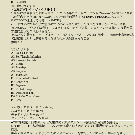
B4. Blisters
※在庫切れです※
・
※限定グレイ・ヴァイナル！！
1985年に結成された米国カリフォルニア出身のハードコアバンド"Neurosis"が1987年に発表
した記念すべき1stアルバムがメンバー自身の運営するNEUROT RECORDINGSより
GATEFOLD仕様にて再発！（2017年）
ハードコアの疾走感と性急さの中に秘められた屈折したリフとリズムから生み出され
る"Neurosis"サウンドは当時、スコット18歳、デイヴ17歳、ジェイソンが15歳という若き天
才達によって作り上げられた。
アルバムを重ねるごとにプログレッシヴ&エクスペリメンタルに進化し、90年代以降の作品
では後世に大きな影響を与えた彼らの原点が詰まった名盤！
推薦！！
-------------------------------------------------
ソングリスト
A1.Pain Of Mind
A2.Self-Taught Infection
A3.Reasons To Hide
A4.Black
A5.Training
A6.Progress
A7.Stalemate
B1.Bury What's Dead
B2.Geneticide
B3.Ingrown
B4.United Sheep
B5.Dominoes Fall
B6.Life On Your Knees
B7.Grey
デイヴ・エドワードソン (b, vo)
スコット・ケリー (g, vo)
チャド・サルター (g, vo)
ジェイソン・ジェイムズ (dr)
●1987年結成、日本の、そして世界のデスメタルシーン黎明期から活動を続ける
NECROPHILE。結成当時、メンバーは16歳という若さですでに世界のデスメタルシーンと
交流。
国産デスメタルバンドとして初のアメリカツアーを敢行した1991年から30年目を迎える