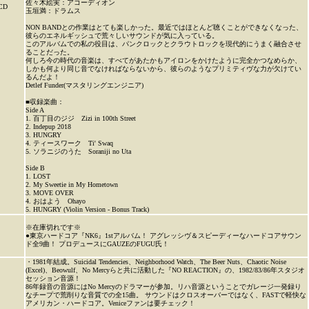
佐々木絵実：アコーディオン
CD
玉垣満：ドラムス
NON BANDとの作業はとても楽しかった。最近ではほとんど聴くことができなくなった、
彼らのエネルギッシュで荒々しいサウンドが気に入っている。
このアルバムでの私の役目は、パンクロックとクラウトロックを現代的にうまく融合させ
ることだった。
何しろ今の時代の音楽は、すべてがあたかもアイロンをかけたように完全かつなめらか、
しかも何より同じ音でなければならないから、彼らのようなプリミティヴな力が欠けてい
るんだよ！
Detlef Funder(マスタリングエンジニア)
■収録楽曲：
Side A
1. 百丁目のジジ Zizi in 100th Street
2. Indepup 2018
3. HUNGRY
4. ティースワーク Ti' Swaq
5. ソラニジのうた Soraniji no Uta
Side B
1. LOST
2. My Sweetie in My Hometown
3. MOVE OVER
4. おはよう Ohayo
5. HUNGRY (Violin Version - Bonus Track)
※在庫切れです※
●東京ハードコア『NK6』1stアルバム！ アグレッシヴ＆スピーディーなハードコアサウン
ド全9曲！ プロデュースにGAUZEのFUGU氏！
・1981年結成。Suicidal Tendencies、Neighborhood Watch、The Beer Nuts、Chaotic Noise
(Excel)、Beowulf、No Mercyらと共に活動した『NO REACTION』の、1982/83/86年スタジオ
セッション音源！
86年録音の音源にはNo Mercyのドラマーが参加。リハ音源ということでガレージ一発録り
なチープで荒削りな音質での全15曲。 サウンドはクロスオーバーではなく、FASTで軽快な
アメリカン・ハードコア。Veniceファンは要チェック！