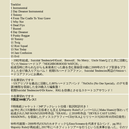
Tracklist
1 Instrumental
2 Day Dreamer Instrumental
3 Tommy
4 From The Cradle To Your Grave
5 Why Not
6 Dead Flys
7 Busted
8 Day Dreamer
9 Punky Reggae
10 Tommy
11 Twig
12 Riot Squad
13 Not Today
14 Jazz Confusion
15 Evil
・1982年結成。Suicidal TendencieやExcel、Beowulf、No Mercy、Uncle Slamなどと共に活動し
ていたVeniceハードコア『NEIGHBORHOOD WATCH』。
結成当時に作られながらも未発表だった曲を含む新録音10曲に2009年のライブ音源をプラ
スした全17曲入りアルバム！ 初期USハードコアファン、Suicidal Tendencies周辺のVeniceハ
ードコアファンにお薦め。
※在庫切れです※
・USアリゾナを拠点に活動した80'Sハードコアバンド『NxOxSx (No One Special)』のデモ音
源3種類を収録した全20曲入り編集盤！
初期Suicidal TendenciesやDr Know、RKLを彷彿とさせるスケートコアサウンド！
※在庫切れです※
※限定300枚プレス!!
※特殊紙ジャケット / 34Pブックレット仕様 / 歌詞対訳付き！
pg.99と共にUS激情の立役者とも言えるMajority Ruleのメンバー3人にMaha Shamiが加わって
結成されたNØ MANの2020年作品『ERASE』と2018年作品『DEVILS CAST LONG
SHADOWS』を収録したディスコグラフィーCDが3LAよりリリース!!(2021年10月8日発売）
90年代後期～2000年代のUSのカオティックなEmo/Screamoを代表する2バンド、pg.99と
Majority Ruleが再結成し2017年にベネフィットツアーを行うという出来事があった。そのツ