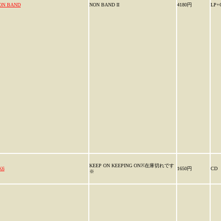
ON BAND
NON BAND II
4180円
LP+
KEEP ON KEEPING ON※在庫切れです
K6
1650円
CD
※