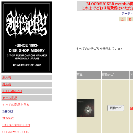
BLOODSUCKER records
これまでどおり消費税はいただ
アーティスト
A
B
すべてのカテゴリを表示しています
写真
買物カゴ
ア
新入荷
再入荷
RECOMMEND
セール商品
すべての商品を見る
N
IMPORT
PUNK/OI
HARD CORE/CRUST
OLD/NEW SCHOOL