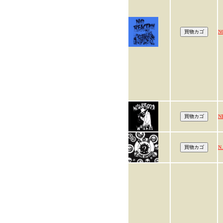
N
N
N.