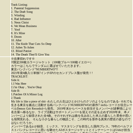
Track Listing:
1. Parental Suppression
2. The Draft Song
3. Winding
4. Bad Influence
5. Neon Christ
6. We Mean Business
7. Yoof
8. It's Mine
9. Doom
10. After
11. The Knife That Cuts So Deep
12. Ashes To Ashes
13. Blind Patriot
14. The Death They'll Give You
※在庫切れです※
※限定200枚カラージャケット（100枚ブルー/100枚イエロー）
カラーはこちらでランダムに選ばせていただきます。
東京パンクバンド"NUMBERTWO"!!
2021年発4曲入り単独7インチEPのセカンドプレス盤が発売！!
TRACKLIST:
Side A:
1.I Was Here
2.i'm Okay，You're Okay
Side B:
1.Patches Of A Minor Log
2.Thank
My life is like a piece of shit -わたしの人生はひとかけらのクソのようなものである- それでも
生きる東京を拠点に活動する純パンクバンドNUMBERTWOの新作7 inchレコードが自主レー
ベルDemos Grit Recordsから発売。 2019年末からベースを担当するメンバーが諸事情により
名古屋へ移るなか、ライブ活動はサポートメンバーを迎えその足を止めず2020年末、本メ
ンバーにより録音された全4曲。そのそれぞれは曲を生み出した本人の暮らした景色や思い
も垣間見れる。 そんな小さな暮らしの物語こそ、この時代を形作る真実の歴史の姿なので
はないだろうか。
メンバーであるjr.が録音、ミックス、マスタリングを担当した国内プレス。78年のベルファ
ストパンクレコードに思いを馳せたA3ポスタージャケットとインナーシートはUshiが担当