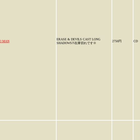
ERASE & DEVILS CAST LONG
O MAN
2750円
CD
SHADOWS※在庫切れです※