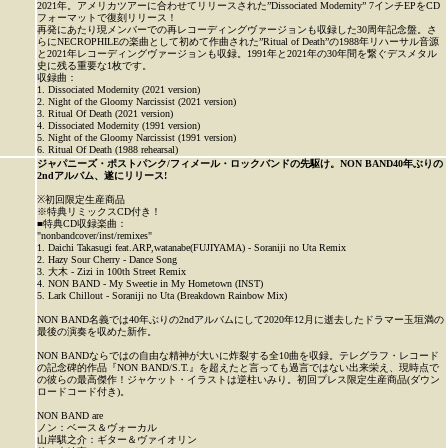
2021年。アメリカツアーに合わせてリリースされた”Dissociated Modernity” 7インチEPをCD
フォーマットで復刻リリース！
再発にあたり現メンバーでの再レコーディングヴァージョンも収録した30周年記念盤。さ
らにNECROPHILEの楽曲として初めて作曲された”Ritual of Death”の1988年リハーサル音源
と2021年レコーディングヴァージョンも収録。1991年と2021年の30年間を繋ぐデスメタル
史に残る重要な1枚です。
収録曲：
1. Dissociated Modernity (2021 version)
2. Night of the Gloomy Narcissist (2021 version)
3. Ritual Of Death (2021 version)
4. Dissociated Modernity (1991 version)
5. Night of the Gloomy Narcissist (1991 version)
6. Ritual Of Death (1988 rehearsal)
ジャパニーズ・ポストパンク/フィメール・ロックバンドの先駆け。NON BAND40年ぶりの
2ndアルバム、遂にリリース!
※初回限定生産商品
※特典リミックスCD付き！
■特典CD収録楽曲：
"nonbandcover/inst/remixes"
1. Daichi Takasugi feat.ARP,watanabe(FUJIYAMA) - Soraniji no Uta Remix
2. Hazy Sour Cherry - Dance Song
3. 大木 - Zizi in 100th Street Remix
4. NON BAND - My Sweetie in My Hometown (INST)
5. Lark Chillout - Soraniji no Uta (Breakdown Rainbow Mix)
NON BAND名義では40年ぶりの2ndアルバムにして2020年12月に逝去したドラマー玉垣満の
最後の演奏を収めた新作。
NON BANDならではの自由な精神が大いに炸裂する全10曲を収録。テレグラフ・レコード
の記念碑的作品『NON BAND/S.T.』を超えたと言っても過言ではない出来栄え、現時点で
の彼らの最高傑作！ジャケット・イラストは逆柱いみり。初回プレス限定生産商品(ダウン
ロードコード付き)。
NON BAND are
ノン：ベース＆ヴォーカル
山岸騏之介：ギター＆ヴァイオリン