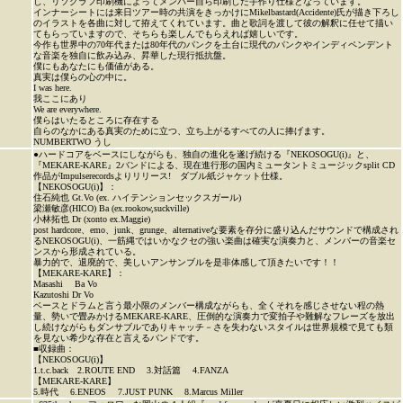
し、リソグラフ印刷機によってメンバー自ら印刷した手作り仕様となっています。
インナーシートには来日ツアー時の共演をきっかけにMikelbastard(Accidente)氏が描き下ろし
のイラストを各曲に対して拵えてくれています。曲と歌詞を渡して彼の解釈に任せて描い
てもらっていますので、そちらも楽しんでもらえれば嬉しいです。
今作も世界中の70年代または80年代のパンクを土台に現代のパンクやインディペンデント
な音楽を独自に飲み込み、昇華した現行抵抗盤。
僕にもあなたにも価値がある。
真実は僕らの心の中に。
I was here.
我ここにあり
We are everywhere.
僕らはいたるところに存在する
自らのなかにある真実のために立つ、立ち上がるすべての人に捧げます。
NUMBERTWO うし
●ハードコアをベースにしながらも、独自の進化を遂げ続ける『NEKOSOGU(i)』と、
『MEKARE-KARE』2バンドによる、現在進行形の国内ミュータントミュージックsplit CD
作品がImpulserecordsよりリリース! ダブル紙ジャケット仕様。
【NEKOSOGU(i)】：
住石純也 Gt.Vo (ex. ハイテンションセックスガール)
梁瀬敏彦(HICO) Ba (ex.rookow,suckville)
小林拓也 Dr (xonto ex.Maggie)
post hardcore、emo、junk、grunge、alternativeな要素を存分に盛り込んだサウンドで構成され
るNEKOSOGU(i)、一筋縄ではいかなクセの強い楽曲は確実な演奏力と、メンバーの音楽セ
ンスから形成されている。
暴力的で、退廃的で、美しいアンサンブルを是非体感して頂きたいです！！
【MEKARE-KARE】：
Masashi Ba Vo
Kazutoshi Dr Vo
ベースとドラムと言う最小限のメンバー構成ながらも、全くそれを感じさせない程の熱
量、勢いで畳みかけるMEKARE-KARE、圧倒的な演奏力で変拍子や難解なフレーズを放出
し続けながらもダンサブルでありキャッチ－さを失わないスタイルは世界規模で見ても類
を見ない希少な存在と言えるバンドです。
■収録曲：
【NEKOSOGU(i)】
1.t.c.back 2.ROUTE END 3.対話篇 4.FANZA
【MEKARE-KARE】
5.時代 6.ENEOS 7.JUST PUNK 8.Marcus Miller