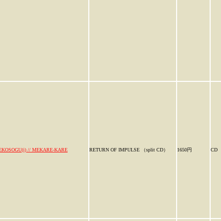
EKOSOGU(i) // MEKARE-KARE
RETURN OF IMPULSE （split CD）
1650円
CD