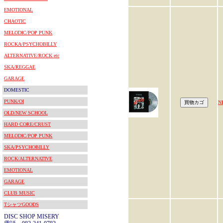
EMOTIONAL
CHAOTIC
MELODIC/POP PUNK
ROCKA/PSYCHOBILLY
ALTERNATIVE/ROCK etc
SKA/REGGAE
GARAGE
DOMESTIC
PUNK/OI
N
OLD/NEW SCHOOL
HARD CORE/CRUST
MELODIC/POP PUNK
SKA/PSYCHOBILLY
ROCK/ALTERNATIVE
EMOTIONAL
GARAGE
CLUB MUSIC
TシャツGOODS
DISC SHOP MISERY