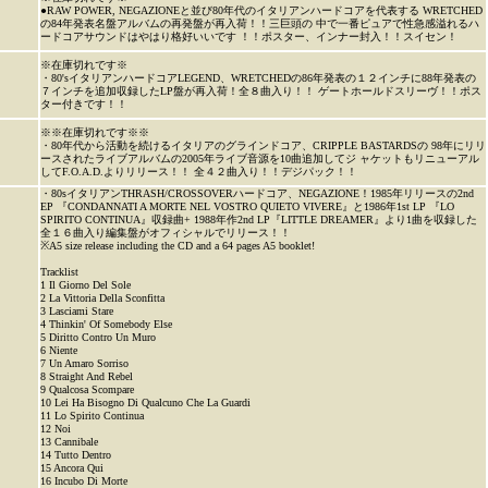
●RAW POWER, NEGAZIONEと並び80年代のイタリアンハードコアを代表する WRETCHED
の84年発表名盤アルバムの再発盤が再入荷！！三巨頭の 中で一番ピュアで性急感溢れるハ
ードコアサウンドはやはり格好いいです ！！ポスター、インナー封入！！スイセン！
※在庫切れです※
・80'sイタリアンハードコアLEGEND、WRETCHEDの86年発表の１２インチに88年発表の
７インチを追加収録したLP盤が再入荷！全８曲入り！！ ゲートホールドスリーヴ！！ポス
ター付きです！！
※※在庫切れです※※
・80年代から活動を続けるイタリアのグラインドコア、CRIPPLE BASTARDSの 98年にリリ
ースされたライブアルバムの2005年ライブ音源を10曲追加してジ ャケットもリニューアル
してF.O.A.D.よりリリース！！ 全４２曲入り！！デジパック！！
・80sイタリアンTHRASH/CROSSOVERハードコア、NEGAZIONE！1985年リリースの2nd
EP 『CONDANNATI A MORTE NEL VOSTRO QUIETO VIVERE』と1986年1st LP 『LO
SPIRITO CONTINUA』収録曲+ 1988年作2nd LP『LITTLE DREAMER』より1曲を収録した
全１６曲入り編集盤がオフィシャルでリリース！！
※A5 size release including the CD and a 64 pages A5 booklet!
Tracklist
1 Il Giorno Del Sole
2 La Vittoria Della Sconfitta
3 Lasciami Stare
4 Thinkin' Of Somebody Else
5 Diritto Contro Un Muro
6 Niente
7 Un Amaro Sorriso
8 Straight And Rebel
9 Qualcosa Scompare
10 Lei Ha Bisogno Di Qualcuno Che La Guardi
11 Lo Spirito Continua
12 Noi
13 Cannibale
14 Tutto Dentro
15 Ancora Qui
16 Incubo Di Morte