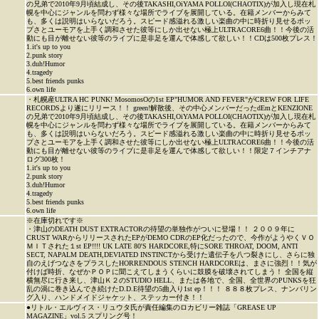
の兄弟で2010年9月頃結成し、その後TAKASHI,OiYAMA POLLOI(CHAOTIX)が加入し現在札
幌を中心にジャンルを問わず様々な場所でライブを展開している。在籍メンバーからみて
も、多くは説明はいらないだろう。スピード感溢れる激しい楽曲の中に時折り見せるポッ
プさとユーモアを上手く調和させた彼等にしか出せない極上ULTRACORE6曲！！今後の活
動にも目が離せない彼等のライブに是非足を運んで体感して欲しい！！CDは500枚プレス！
1.it's up to you
2.punk story
3.duh!Humor
4.tragedy
5.best friends punks
6.own life
・札幌産ULTRA HC PUNK! MosomosOの1st EP"HUMOR AND FEVER"がCREW FOR LIFE
RECORDSより遂にリリース！！ green!解散後、その中心メンバーだったdEmとKENZIONE
の兄弟で2010年9月頃結成し、その後TAKASHI,OiYAMA POLLOI(CHAOTIX)が加入し現在札
幌を中心にジャンルを問わず様々な場所でライブを展開している。在籍メンバーからみて
も、多くは説明はいらないだろう。スピード感溢れる激しい楽曲の中に時折り見せるポッ
プさとユーモアを上手く調和させた彼等にしか出せない極上ULTRACORE6曲！！今後の活
動にも目が離せない彼等のライブに是非足を運んで体感して欲しい！！限定７インチアナ
ログ300枚！
1.it's up to you
2.punk story
3.duh!Humor
4.tragedy
5.best friends punks
6.own life
※在庫切れです※
・津山のDEATH DUST EXTRACTORの待望の単独作がついに登場！！ ２００９年に
CRUST WARからリリースされたEPがDEMO CDRのEP化だったので、今作がようやくＶＯ
ＭＩＴされた１st EP!!!! UK LATE 80'S HARDCORE,特にSORE THROAT, DOOM, ANTI
SECT, NAPALM DEATH,DEVIATED INSTINCTから受けた遺伝子を八つ裂きにし、さらに独
自のえげつなさをプラスしたHORRENDOUS STENCH HARDCOREは、まさに強烈！！気が
付けば時折、なぜかＰＯＰに聞こえてしまうくらいに鼓膜を破壊されてしまう！ 全国を縦
横無尽に行き来し、津山Ｋ２のSTUDIO HELL、または各地で、全国、全世界のPUNKSを狂
乱の渦に巻き込んでき続けたD.D.E待望の5曲入り1st ep！！！ ８８８枚プレス、ナンバリン
グ入り、ハンドメイドジャケット、ステッカー付き！！
●リトル・エルヴィス・リュウタ氏が責任編集のロカビリー雑誌「GREASE UP
MAGAZINE」vol.5 スプリング号！