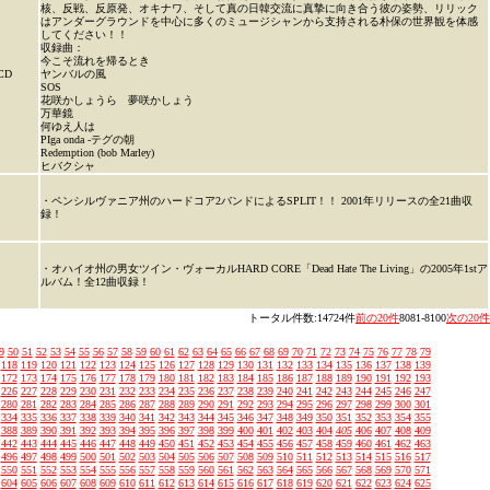
核、反戦、反原発、オキナワ、そして真の日韓交流に真摯に向き合う彼の姿勢、リリック
はアンダーグラウンドを中心に多くのミュージシャンから支持される朴保の世界観を体感
してください！！
収録曲：
今こそ流れを帰るとき
CD
ヤンバルの風
SOS
花咲かしょうら 夢咲かしょう
万華鏡
何ゆえ人は
PIga onda -テグの朝
Redemption (bob Marley)
ヒバクシャ
・ペンシルヴァニア州のハードコア2バンドによるSPLIT！！ 2001年リリースの全21曲収
録！
・オハイオ州の男女ツイン・ヴォーカルHARD CORE「Dead Hate The Living」の2005年1stア
ルバム！全12曲収録！
トータル件数:14724件
前の20件
8081-8100
次の20件
9
50
51
52
53
54
55
56
57
58
59
60
61
62
63
64
65
66
67
68
69
70
71
72
73
74
75
76
77
78
79
118
119
120
121
122
123
124
125
126
127
128
129
130
131
132
133
134
135
136
137
138
139
172
173
174
175
176
177
178
179
180
181
182
183
184
185
186
187
188
189
190
191
192
193
226
227
228
229
230
231
232
233
234
235
236
237
238
239
240
241
242
243
244
245
246
247
280
281
282
283
284
285
286
287
288
289
290
291
292
293
294
295
296
297
298
299
300
301
334
335
336
337
338
339
340
341
342
343
344
345
346
347
348
349
350
351
352
353
354
355
388
389
390
391
392
393
394
395
396
397
398
399
400
401
402
403
404
405
406
407
408
409
442
443
444
445
446
447
448
449
450
451
452
453
454
455
456
457
458
459
460
461
462
463
496
497
498
499
500
501
502
503
504
505
506
507
508
509
510
511
512
513
514
515
516
517
550
551
552
553
554
555
556
557
558
559
560
561
562
563
564
565
566
567
568
569
570
571
604
605
606
607
608
609
610
611
612
613
614
615
616
617
618
619
620
621
622
623
624
625