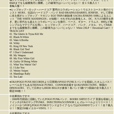
R&Bまでをも縦横無尽に横断。この破壊力はハンパじゃない！ 全１５曲入り！
直輸入盤！！
●ヒップホップ～ロック～ハードコア 驚愕のコラボレーション！ウエストコースト発のリリ
シスト MURS、伝説のハードコア・バンド BAD BRAINSのDARRYL JENIFER、そして歴史
に名を残すヒップホップ・マガジン EGO TRIPの創始者 SACHA JENKINS SHRによるユニ
ット「THE WHITE MANDINGOS」が始動！ それぞれの出身地 L.A.、DC、N.Y.の3都市を跨
ぎ、更に世代をも超えたコラボレーションを敢行。ベース、ギター、ドラムス、808など極
シンプルなマテリアルを用い、ヒップホップ、ハードコア、パンク、メタル、そしてR&B
までをも縦横無尽に横断。この破壊力はハンパじゃない！ White 2XLP + Download Card！！
TRACK LIST
01. The Ghetto Is Tryna Kill Me
02. Black-N-White
03. Warn A Brotha
04. Wifey
05. King Of New York
06. Black Girl Toof
07. I Don’t Understand
08. My Weapon
09. My First White Girl
10. Guilty Of Being White
11. What You Waitin’ On?
12. I Like You
13. Wesley Snipes
14. Mandingo Rally
15. Too Late
●UKのPOGO PUNX RECORDSより日英韓のPOGO PUNK３バンドを収録したオムニバス！
レーベル主でもあるTEENAGE PUNKS、CONNOR在籍するUKのINJECTiONS、韓国の
DINOSAURS、そして日本からBEER BELLYが参加！各バンド3曲づつ収録の全９曲入り！
限定300枚！！
※在庫切れです※
・2000年代初頭に活動していたPOGO PUNKバンド、BOOBS SHITのライブ 音源を収録した
７インチがUKのヤングPUNKS、INJECTIONSのCONNORくん のレーベルよりリリース！！
ノイジーかつPOPなPOGO PUNKサウンドはライブ ならではのGOODサウンド！！全７曲入
り！！限定250枚イエローVINYL ！！
※在庫切れです※