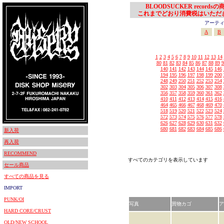
BLOODSUCKER records
これまでどおり消費税はいただ
アーティスト
A
B
1
2
3
4
5
6
7
8
9
10
11
12
13
14
80
81
82
83
84
85
86
87
88
89
9
140
141
142
143
144
145
146
194
195
196
197
198
199
200
248
249
250
251
252
253
254
302
303
304
305
306
307
308
356
357
358
359
360
361
362
410
411
412
413
414
415
416
464
465
466
467
468
469
470
518
519
520
521
522
523
524
572
573
574
575
576
577
578
626
627
628
629
630
631
632
680
681
682
683
684
685
686
新入荷
再入荷
RECOMMEND
すべてのカテゴリを表示しています
セール商品
すべての商品を見る
IMPORT
PUNK/OI
写真
買物カゴ
ア
HARD CORE/CRUST
OLD/NEW SCHOOL