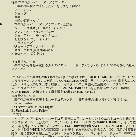
特集:70年代ジャパニーズ・グラフィティ
・日本の70年代に大流行した50'Sをくまなく解説！
・ファッション
・ショップ
・音楽
・当時の原宿マップ
K
・70年代ジャパニーズ・グラフィティ座談会
・ジェームス藤木(クールス)・インタビュー
・グアナバッツ・インタビュー
・ジョーアルコール・インタビュー
・おおひなたごう・インタビュー
・ブラスターズ
・映画キャデラック・レコード
・スタークロス(南軍旗)解説etc.
本文60ページ(広告除く)
※在庫切れです※
・80年代から活動を続けるカナデイアン・ハードコアパンクバンド！！ 98年発表の13曲入
りアルバム！！
･MOUSEレーベルからのD-CloneとのSplit 7"epで注目の「MORPHEME」1ST 7"EPがPRANK
よりリリース!!アメリカに移住していたMOTOKAAOS氏、同じくアメリカ在住日本人DAIKI
氏がアメリカ人のリズム隊と結成し、カリフォルニアを拠点に活動のハーフジャパニー
ズ・クラスティーズ！ スカンジ～JAPANESE HARDCOREを思わせるサウンド、破壊的
RAW D-BEAT、必聴です！！日本限定400枚のみRED VINYL！！
※在庫切れです※
・90年代の三重を代表するハードコアバンド！！98年発表の4曲入りシングル！！ A1
Blindfold Justice
A2 I Never Stand On Your Rights
B1 Unrealistic Stupid Fellow
B2 意志
・ヒップホップ～ロック～ハードコア 驚愕のコラボレーション！ウエストコースト発のリ
リシスト MURS、伝説のハードコア・バンド BAD BRAINSのDARRYL JENIFER、そして歴
史 に名を残すヒップホップ・マガジン EGO TRIPの創始者 SACHA JENKINS SHRによるユ
ニット「THE WHITE MANDINGOS」が始動！ それぞれの出身地 L.A.、DC、N.Y.の3都市を
跨ぎ、更に世代をも超えたコラボレーションを敢行。ベース、ギター、ドラムス、808など
極シンプルなマテリアルを用い、ヒップホップ、ハードコア、パンク、メタル、そして