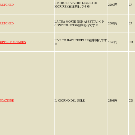
LIBERO DI VIVERE LIBERO DI
RETCHED
2200円
LP
MORIRE※在庫切れです※
LA TUA MORTE NON ASPETTA! +I N
RETCHED
2068円
LP
CONTROLUCE※在庫切れです※
LIVE TO HATE PEOPLE※在庫切れです
RIPPLE BASTARDS
1848円
CD
※
EGAZIONE
IL GIORNO DEL SOLE
2508円
CD