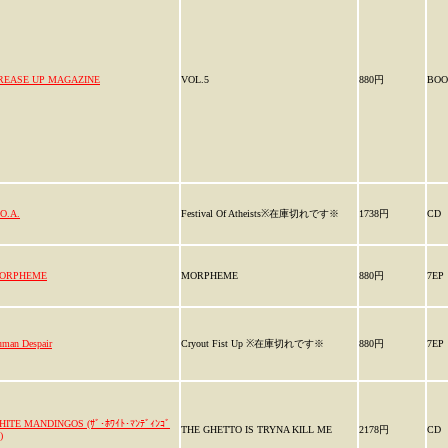
REASE UP MAGAZINE
VOL.5
880円
BOO
O.A.
Festival Of Atheists※在庫切れです※
1738円
CD
ORPHEME
MORPHEME
880円
7EP
man Despair
Cryout Fist Up ※在庫切れです※
880円
7EP
HITE MANDINGOS (ｻﾞ･ﾎﾜｲﾄ･ﾏﾝﾃﾞｨﾝｺﾞ
THE GHETTO IS TRYNA KILL ME
2178円
CD
)