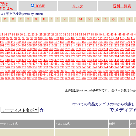
の商品は
HOME
リンク
送料一覧表
きません
頭文字検索(serach by Initial)
C
D
E
F
G
H
I
J
K
L
M
N
O
P
Q
R
S
15
16
17
18
19
20
21
22
23
24
25
26
27
28
29
30
31
32
33
34
35
36
37
38
39
40
41
42
43
44
45
46
47
48
4
0
91
92
93
94
95
96
97
98
99
100
101
102
103
104
105
106
107
108
109
110
111
112
113
114
115
116
117
147
148
149
150
151
152
153
154
155
156
157
158
159
160
161
162
163
164
165
166
167
168
169
170
171
201
202
203
204
205
206
207
208
209
210
211
212
213
214
215
216
217
218
219
220
221
222
223
224
225
255
256
257
258
259
260
261
262
263
264
265
266
267
268
269
270
271
272
273
274
275
276
277
278
279
309
310
311
312
313
314
315
316
317
318
319
320
321
322
323
324
325
326
327
328
329
330
331
332
333
363
364
365
366
367
368
369
370
371
372
373
374
375
376
377
378
379
380
381
382
383
384
385
386
387
417
418
419
420
421
422
423
424
425
426
427
428
429
430
431
432
433
434
435
436
437
438
439
440
441
471
472
473
474
475
476
477
478
479
480
481
482
483
484
485
486
487
488
489
490
491
492
493
494
495
525
526
527
528
529
530
531
532
533
534
535
536
537
538
539
540
541
542
543
544
545
546
547
548
549
579
580
581
582
583
584
585
586
587
588
589
590
591
592
593
594
595
596
597
598
599
600
601
602
603
633
634
635
636
637
638
639
640
641
642
643
644
645
646
647
648
649
650
651
652
653
654
655
656
657
687
688
689
690
691
692
693
694
695
696
697
698
699
700
701
702
703
704
705
706
707
708
709
710
711
全件数は(total records)14724です。 全ページ数は(page
↓すべての商品カテゴリの中から検索し
が
でメディ
ーティスト名
アルバム名
値段
メデ