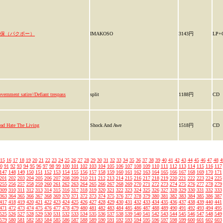
保（パクポー）
IMAKOSO
3143円
LP+
vernment satire//Defiant trespass
split
1188円
CD
ad Hate The Living
Shock And Awe
1518円
CD
15
16
17
18
19
20
21
22
23
24
25
26
27
28
29
30
31
32
33
34
35
36
37
38
39
40
41
42
43
44
45
46
47
48
4
0
91
92
93
94
95
96
97
98
99
100
101
102
103
104
105
106
107
108
109
110
111
112
113
114
115
116
117
147
148
149
150
151
152
153
154
155
156
157
158
159
160
161
162
163
164
165
166
167
168
169
170
171
201
202
203
204
205
206
207
208
209
210
211
212
213
214
215
216
217
218
219
220
221
222
223
224
225
255
256
257
258
259
260
261
262
263
264
265
266
267
268
269
270
271
272
273
274
275
276
277
278
279
309
310
311
312
313
314
315
316
317
318
319
320
321
322
323
324
325
326
327
328
329
330
331
332
333
363
364
365
366
367
368
369
370
371
372
373
374
375
376
377
378
379
380
381
382
383
384
385
386
387
417
418
419
420
421
422
423
424
425
426
427
428
429
430
431
432
433
434
435
436
437
438
439
440
441
471
472
473
474
475
476
477
478
479
480
481
482
483
484
485
486
487
488
489
490
491
492
493
494
495
525
526
527
528
529
530
531
532
533
534
535
536
537
538
539
540
541
542
543
544
545
546
547
548
549
579
580
581
582
583
584
585
586
587
588
589
590
591
592
593
594
595
596
597
598
599
600
601
602
603