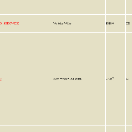
.D. SEDGWICK
We Wear White
1518円
CD
lt
Been Where? Did What?
2750円
LP