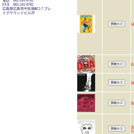
電話 082-241-0782
FAX 082-241-0782
広島県広島市中区袋町2-7 プレ
イグラウンドビル2F
G
D.
M
Hu
W
ｽﾞ