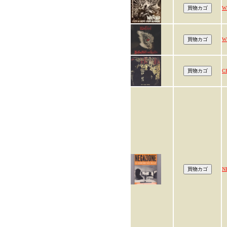
W
W
C
N