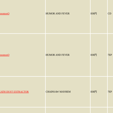
osomosO
HUMOR AND FEVER
838円
CD
osomosO
HUMOR AND FEVER
838円
7EP
EATH DUST EXTRACTOR
CHAINSAW MAYHEM
838円
7EP