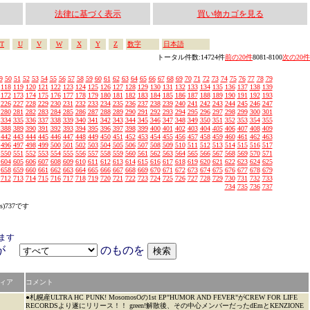
法律に基づく表示
買い物カゴを見る
T
U
V
W
X
Y
Z
数字
日本語
トータル件数:14724件
前の20件
8081-8100
次の20件
9
50
51
52
53
54
55
56
57
58
59
60
61
62
63
64
65
66
67
68
69
70
71
72
73
74
75
76
77
78
79
118
119
120
121
122
123
124
125
126
127
128
129
130
131
132
133
134
135
136
137
138
139
172
173
174
175
176
177
178
179
180
181
182
183
184
185
186
187
188
189
190
191
192
193
226
227
228
229
230
231
232
233
234
235
236
237
238
239
240
241
242
243
244
245
246
247
280
281
282
283
284
285
286
287
288
289
290
291
292
293
294
295
296
297
298
299
300
301
334
335
336
337
338
339
340
341
342
343
344
345
346
347
348
349
350
351
352
353
354
355
388
389
390
391
392
393
394
395
396
397
398
399
400
401
402
403
404
405
406
407
408
409
442
443
444
445
446
447
448
449
450
451
452
453
454
455
456
457
458
459
460
461
462
463
496
497
498
499
500
501
502
503
504
505
506
507
508
509
510
511
512
513
514
515
516
517
550
551
552
553
554
555
556
557
558
559
560
561
562
563
564
565
566
567
568
569
570
571
604
605
606
607
608
609
610
611
612
613
614
615
616
617
618
619
620
621
622
623
624
625
658
659
660
661
662
663
664
665
666
667
668
669
670
671
672
673
674
675
676
677
678
679
712
713
714
715
716
717
718
719
720
721
722
723
724
725
726
727
728
729
730
731
732
733
734
735
736
737
s)737です
ます
アが
のものを
ィア
コメント
●札幌産ULTRA HC PUNK! MosomosOの1st EP"HUMOR AND FEVER"がCREW FOR LIFE
RECORDSより遂にリリース！！ green!解散後、その中心メンバーだったdEmとKENZIONE