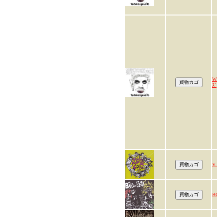
W
ｽﾞ
V.
B