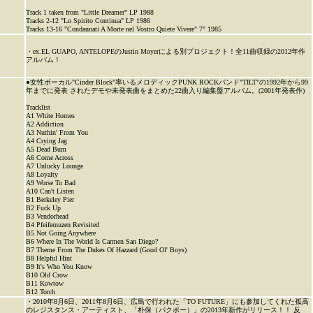
Track 1 taken from "Little Dreamer" LP 1988
Tracks 2-12 "Lo Spirito Continua" LP 1986
Tracks 13-16 "Condannati A Morte nel Vostro Quiete Vivere" 7" 1985
・ex.EL GUAPO, ANTELOPEのJustin Moyerによる別プロジェクト！全11曲収録の2012年作
アルバム！
●女性ボーカル"Cinder Block"率いるメロディックPUNK ROCKバンド"TILT"の1992年から99
年までに発表 されたデモや未発表曲をまとめた22曲入り編集盤アルバム。(2001年発表作)
Tracklist
A1 White Homes
A2 Addiction
A3 Nuthin' From You
A4 Crying Jag
A5 Dead Bum
A6 Come Across
A7 Unlucky Lounge
A8 Loyalty
A9 Worse To Bad
A10 Can't Listen
B1 Berkeley Pier
B2 Fuck Up
B3 Vendorhead
B4 Pfeifernuzen Revisited
B5 Not Going Anywhere
B6 Where In The World Is Carmen San Diego?
B7 Theme From The Dukes Of Hazzard (Good Ol' Boys)
B8 Helpful Hint
B9 It's Who You Know
B10 Old Crow
B11 Kowtow
B12 Torch
・2010年8月6日、2011年8月6日、広島で行われた「TO FUTURE」にも参加してくれた孤高
のレジスタンス・アーティスト、「朴保（パクポー）」の2013年新作がリリース！！ 反