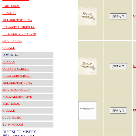
EMOTIONAL
CHAOTIC
M
MELODIC/POP PUNK
ROCKA/PSYCHOBILLY
ALTERNATIVE/ROCK etc
SKA/REGGAE
GARAGE
DOMESTIC
PUNK/OI
M
OLD/NEW SCHOOL
HARD CORE/CRUST
MELODIC/POP PUNK
SKA/PSYCHOBILLY
ROCK/ALTERNATIVE
EMOTIONAL
D
GARAGE
CLUB MUSIC
TシャツGOODS
DISC SHOP MISERY