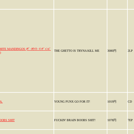
HITE MANDINGOS (ｻﾞ･ﾎﾜｲﾄ･ﾏﾝﾃﾞｨﾝｺﾞ
THE GHETTO IS TRYNA KILL ME
3080円
2LP
)
A.
YOUNG PUNX GO FOR IT!
1019円
CD
OOBS SHIT
FUCKIN' BRAIN BOOBS SHIT!
1078円
7EP