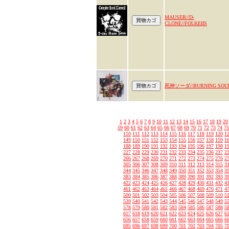
MAUSER//D-
CLONE//FOLKEIIS
死神ソーダ//BURNING SOU
1
2
3
4
5
6
7
8
9
10
11
12
13
14
15
16
17
18
19
20
59
60
61
62
63
64
65
66
67
68
69
70
71
72
73
74
75
110
111
112
113
114
115
116
117
118
119
120
1
149
150
151
152
153
154
155
156
157
158
159
1
188
189
190
191
192
193
194
195
196
197
198
1
227
228
229
230
231
232
233
234
235
236
237
2
266
267
268
269
270
271
272
273
274
275
276
2
305
306
307
308
309
310
311
312
313
314
315
3
344
345
346
347
348
349
350
351
352
353
354
3
383
384
385
386
387
388
389
390
391
392
393
3
422
423
424
425
426
427
428
429
430
431
432
4
461
462
463
464
465
466
467
468
469
470
471
4
500
501
502
503
504
505
506
507
508
509
510
5
539
540
541
542
543
544
545
546
547
548
549
5
578
579
580
581
582
583
584
585
586
587
588
5
617
618
619
620
621
622
623
624
625
626
627
6
656
657
658
659
660
661
662
663
664
665
666
6
695
696
697
698
699
700
701
702
703
704
705
7