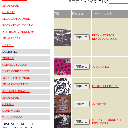
が
EMOTIONAL
CHAOTIC
写真
買物カゴ
アーティスト名
MELODIC/POP PUNK
ROCKA/PSYCHOBILLY
ALTERNATIVE/ROCK etc
DEFY // TERROR
SKA/REGGAE
REVOLUCIONARIO
GARAGE
DOMESTIC
PUNK/OI
OLD/NEW SCHOOL
16 FOREVER
HARD CORE/CRUST
MELODIC/POP PUNK
SKA/PSYCHOBILLY
PROJECT HOPELESS
ROCK/ALTERNATIVE
EMOTIONAL
高円寺百景
GARAGE
CLUB MUSIC
TシャツGOODS
MARKY RAMONE & THE
INTRUDERS
DISC SHOP MISERY