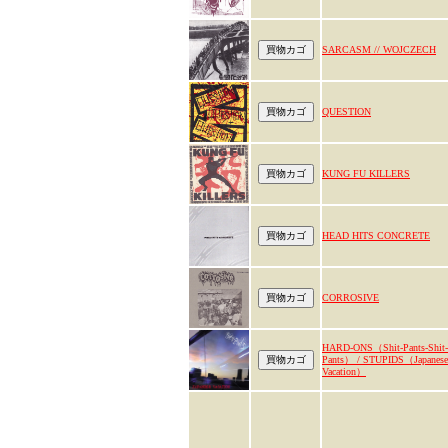
SARCASM // WOJCZECH
QUESTION
KUNG FU KILLERS
HEAD HITS CONCRETE
CORROSIVE
HARD-ONS（Shit-Pants-Shit-
Pants） / STUPIDS（Japanese
Vacation）