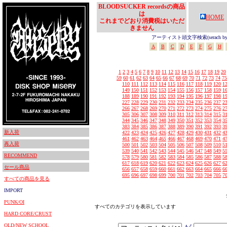
BLOODSUCKER recordsの商品
は
HOME
これまでどおり消費税はいただ
きません
アーティスト頭文字検索(serach by In
A
B
C
D
E
F
G
H
1
2
3
4
5
6
7
8
9
10
11
12
13
14
15
16
17
18
19
20
59
60
61
62
63
64
65
66
67
68
69
70
71
72
73
74
75
110
111
112
113
114
115
116
117
118
119
120
1
149
150
151
152
153
154
155
156
157
158
159
1
188
189
190
191
192
193
194
195
196
197
198
1
227
228
229
230
231
232
233
234
235
236
237
2
266
267
268
269
270
271
272
273
274
275
276
2
305
306
307
308
309
310
311
312
313
314
315
3
344
345
346
347
348
349
350
351
352
353
354
3
383
384
385
386
387
388
389
390
391
392
393
3
新入荷
422
423
424
425
426
427
428
429
430
431
432
4
461
462
463
464
465
466
467
468
469
470
471
4
再入荷
500
501
502
503
504
505
506
507
508
509
510
5
539
540
541
542
543
544
545
546
547
548
549
5
RECOMMEND
578
579
580
581
582
583
584
585
586
587
588
5
617
618
619
620
621
622
623
624
625
626
627
6
セール商品
656
657
658
659
660
661
662
663
664
665
666
6
695
696
697
698
699
700
701
702
703
704
705
7
すべての商品を見る
IMPORT
PUNK/OI
すべてのカテゴリを表示しています
HARD CORE/CRUST
OLD/NEW SCHOOL