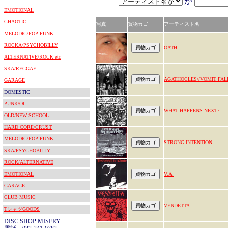
が
EMOTIONAL
CHAOTIC
写真
買物カゴ
アーティスト名
MELODIC/POP PUNK
ROCKA/PSYCHOBILLY
OATH
ALTERNATIVE/ROCK etc
SKA/REGGAE
AGATHOCLES//VOMIT FAL
GARAGE
DOMESTIC
PUNK/OI
WHAT HAPPENS NEXT?
OLD/NEW SCHOOL
HARD CORE/CRUST
MELODIC/POP PUNK
STRONG INTENTION
SKA/PSYCHOBILLY
ROCK/ALTERNATIVE
EMOTIONAL
V.A.
GARAGE
CLUB MUSIC
VENDETTA
TシャツGOODS
DISC SHOP MISERY