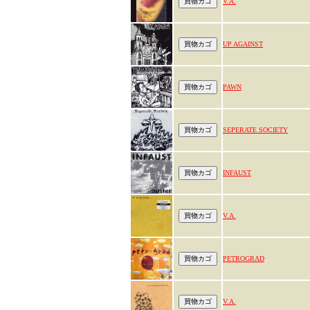
V.A.
UP AGAINST
PAWN
SEPERATE SOCIETY
INFAUST
V.A.
PETROGRAD
V.A.