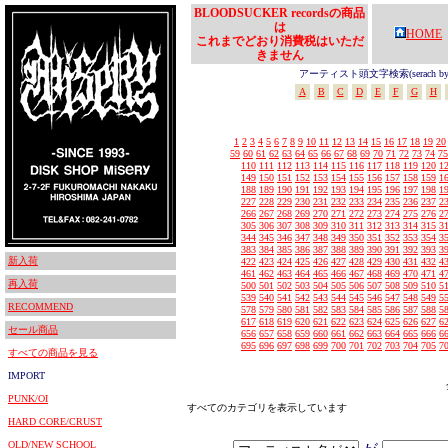
BLOODSUCKER recordsの商品
は
HOME
これまでどおり消費税はいただ
きません
アーティスト頭文字検索(serach by In
A
B
C
D
E
F
G
H
1
2
3
4
5
6
7
8
9
10
11
12
13
14
15
16
17
18
19
20
59
60
61
62
63
64
65
66
67
68
69
70
71
72
73
74
75
110
111
112
113
114
115
116
117
118
119
120
1
149
150
151
152
153
154
155
156
157
158
159
1
188
189
190
191
192
193
194
195
196
197
198
1
227
228
229
230
231
232
233
234
235
236
237
2
266
267
268
269
270
271
272
273
274
275
276
2
305
306
307
308
309
310
311
312
313
314
315
3
344
345
346
347
348
349
350
351
352
353
354
3
383
384
385
386
387
388
389
390
391
392
393
3
新入荷
422
423
424
425
426
427
428
429
430
431
432
4
461
462
463
464
465
466
467
468
469
470
471
4
再入荷
500
501
502
503
504
505
506
507
508
509
510
5
539
540
541
542
543
544
545
546
547
548
549
5
RECOMMEND
578
579
580
581
582
583
584
585
586
587
588
5
617
618
619
620
621
622
623
624
625
626
627
6
セール商品
656
657
658
659
660
661
662
663
664
665
666
6
695
696
697
698
699
700
701
702
703
704
705
7
すべての商品を見る
IMPORT
PUNK/OI
すべてのカテゴリを表示しています
HARD CORE/CRUST
OLD/NEW SCHOOL