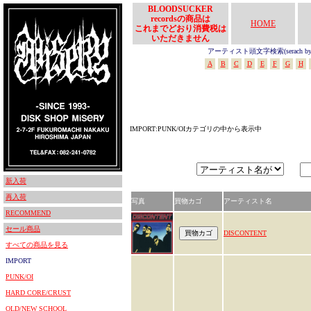
BLOODSUCKER
recordsの商品は
HOME
これまでどおり消費税は
いただきません
アーティスト頭文字検索(serach by In
A
B
C
D
E
F
G
H
IMPORT:PUNK/OIカテゴリの中から表示中
新入荷
再入荷
写真
買物カゴ
アーティスト名
RECOMMEND
セール商品
DISCONTENT
すべての商品を見る
IMPORT
PUNK/OI
HARD CORE/CRUST
OLD/NEW SCHOOL