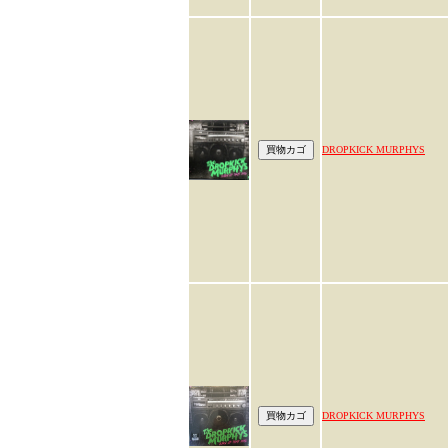
DROPKICK MURPHYS
DROPKICK MURPHYS