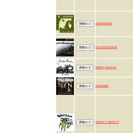
DROWNERS
D GENERATION
DIRTY FENCES
DAMNED
DEFECT DEFECT