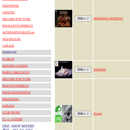
EMOTIONAL
CHAOTIC
DROPKICK MURPHYS
MELODIC/POP PUNK
ROCKA/PSYCHOBILLY
ALTERNATIVE/ROCK etc
SKA/REGGAE
GARAGE
DOMESTIC
PUNK/OI
OLD/NEW SCHOOL
DAMNED
HARD CORE/CRUST
MELODIC/POP PUNK
SKA/PSYCHOBILLY
ROCK/ALTERNATIVE
EMOTIONAL
GARAGE
CLUB MUSIC
Dickies
TシャツGOODS
DISC SHOP MISERY