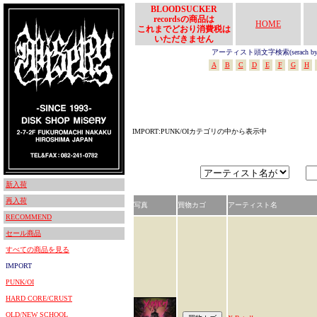
BLOODSUCKER
recordsの商品は
HOME
これまでどおり消費税は
いただきません
アーティスト頭文字検索(serach by In
A
B
C
D
E
F
G
H
IMPORT:PUNK/OIカテゴリの中から表示中
新入荷
再入荷
写真
買物カゴ
アーティスト名
RECOMMEND
セール商品
すべての商品を見る
IMPORT
PUNK/OI
HARD CORE/CRUST
OLD/NEW SCHOOL