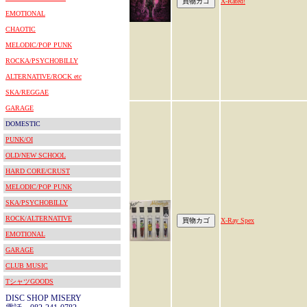
X-Rated!
EMOTIONAL
CHAOTIC
MELODIC/POP PUNK
ROCKA/PSYCHOBILLY
ALTERNATIVE/ROCK etc
SKA/REGGAE
GARAGE
DOMESTIC
PUNK/OI
OLD/NEW SCHOOL
HARD CORE/CRUST
MELODIC/POP PUNK
SKA/PSYCHOBILLY
ROCK/ALTERNATIVE
X-Ray Spex
EMOTIONAL
GARAGE
CLUB MUSIC
TシャツGOODS
DISC SHOP MISERY