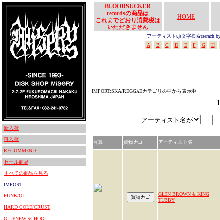
BLOODSUCKER
recordsの商品は
HOME
これまでどおり消費税は
いただきません
アーティスト頭文字検索(serach by In
A
B
C
D
E
F
G
H
IMPORT:SKA/REGGAEカテゴリの中から表示中
新入荷
再入荷
写真
買物カゴ
アーティスト名
RECOMMEND
セール商品
すべての商品を見る
IMPORT
GLEN BROWN & KING
PUNK/OI
TUBBY
HARD CORE/CRUST
OLD/NEW SCHOOL