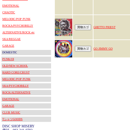
EMOTIONAL
CHAOTIC
MELODIC/POP PUNK
ROCKA/PSYCHOBILLY
GHETTO PRIEST
ALTERNATIVE/ROCK etc
SKA/REGGAE
GARAGE
GO JIMMY GO
DOMESTIC
PUNK/OI
OLD/NEW SCHOOL
HARD CORE/CRUST
MELODIC/POP PUNK
SKA/PSYCHOBILLY
ROCK/ALTERNATIVE
EMOTIONAL
GARAGE
CLUB MUSIC
TシャツGOODS
DISC SHOP MISERY