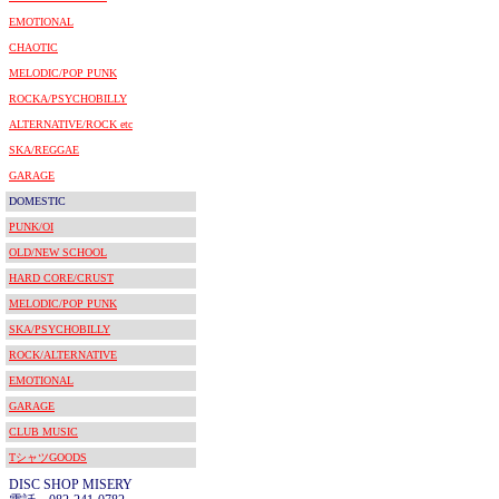
EMOTIONAL
CHAOTIC
MELODIC/POP PUNK
ROCKA/PSYCHOBILLY
ALTERNATIVE/ROCK etc
SKA/REGGAE
GARAGE
DOMESTIC
PUNK/OI
OLD/NEW SCHOOL
HARD CORE/CRUST
MELODIC/POP PUNK
SKA/PSYCHOBILLY
ROCK/ALTERNATIVE
EMOTIONAL
GARAGE
CLUB MUSIC
TシャツGOODS
DISC SHOP MISERY