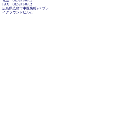
電話 082-241-0782
FAX 082-241-0782
広島県広島市中区袋町2-7 プレ
イグラウンドビル2F