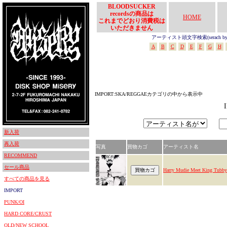
BLOODSUCKER
recordsの商品は
HOME
これまでどおり消費税は
いただきません
アーティスト頭文字検索(serach by In
A
B
C
D
E
F
G
H
IMPORT:SKA/REGGAEカテゴリの中から表示中
新入荷
再入荷
写真
買物カゴ
アーティスト名
RECOMMEND
セール商品
Harry Mudie Meet King Tubby
すべての商品を見る
IMPORT
PUNK/OI
HARD CORE/CRUST
OLD/NEW SCHOOL