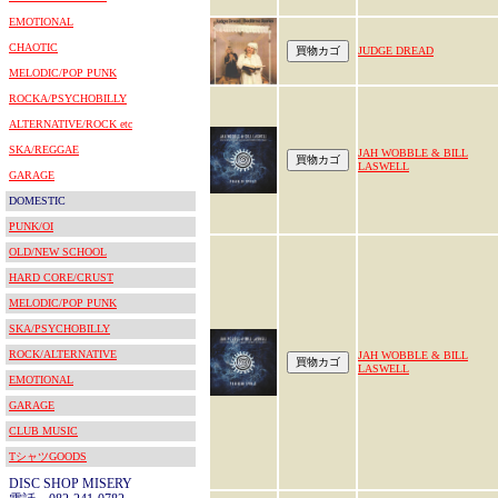
EMOTIONAL
CHAOTIC
JUDGE DREAD
MELODIC/POP PUNK
ROCKA/PSYCHOBILLY
ALTERNATIVE/ROCK etc
SKA/REGGAE
JAH WOBBLE & BILL
LASWELL
GARAGE
DOMESTIC
PUNK/OI
OLD/NEW SCHOOL
HARD CORE/CRUST
MELODIC/POP PUNK
SKA/PSYCHOBILLY
ROCK/ALTERNATIVE
JAH WOBBLE & BILL
LASWELL
EMOTIONAL
GARAGE
CLUB MUSIC
TシャツGOODS
DISC SHOP MISERY