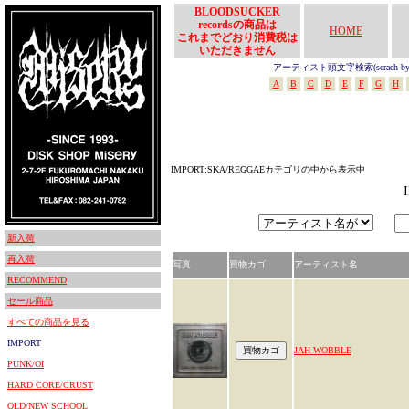
BLOODSUCKER
recordsの商品は
HOME
これまでどおり消費税は
いただきません
アーティスト頭文字検索(serach by In
A
B
C
D
E
F
G
H
IMPORT:SKA/REGGAEカテゴリの中から表示中
新入荷
再入荷
写真
買物カゴ
アーティスト名
RECOMMEND
セール商品
すべての商品を見る
IMPORT
JAH WOBBLE
PUNK/OI
HARD CORE/CRUST
OLD/NEW SCHOOL