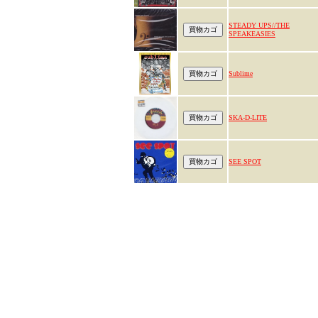
STEADY UPS//THE
SPEAKEASIES
Sublime
SKA-D-LITE
SEE SPOT