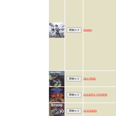
Skarface
SKA TREK
SLIGHTLY STOOPID
SLACKERS