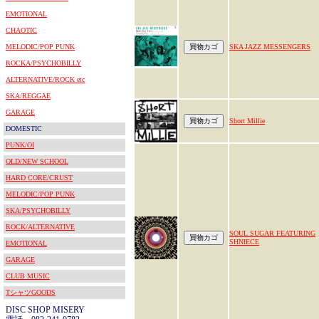
EMOTIONAL
CHAOTIC
MELODIC/POP PUNK
SKA JAZZ MESSENGERS
ROCKA/PSYCHOBILLY
ALTERNATIVE/ROCK etc
SKA/REGGAE
GARAGE
Short Millie
DOMESTIC
PUNK/OI
OLD/NEW SCHOOL
HARD CORE/CRUST
MELODIC/POP PUNK
SKA/PSYCHOBILLY
ROCK/ALTERNATIVE
SOUL SUGAR FEATURING
SHNIECE
EMOTIONAL
GARAGE
CLUB MUSIC
TシャツGOODS
DISC SHOP MISERY