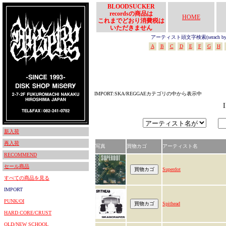
BLOODSUCKER
recordsの商品は
HOME
これまでどおり消費税は
いただきません
アーティスト頭文字検索(serach by In
A
B
C
D
E
F
G
H
IMPORT:SKA/REGGAEカテゴリの中から表示中
新入荷
再入荷
写真
買物カゴ
アーティスト名
RECOMMEND
セール商品
Superdot
すべての商品を見る
IMPORT
PUNK/OI
Spithead
HARD CORE/CRUST
OLD/NEW SCHOOL