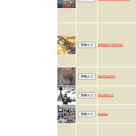
SONIDO VEGETAL
SKATALITES
SKARFACE
Skarface