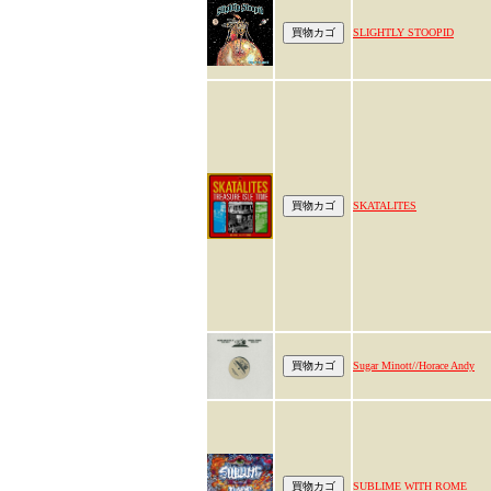
SLIGHTLY STOOPID
SKATALITES
Sugar Minott//Horace Andy
SUBLIME WITH ROME