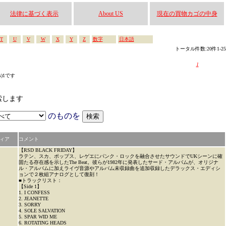
法律に基づく表示
About US
現在の買物カゴの中身
T
U
V
W
X
Y
Z
数字
日本語
トータル件数:20件1-25
1
s)1です
検索します
のものを
ィア
コメント
【RSD BLACK FRIDAY】
ラテン、スカ、ポップス、レゲエにパンク・ロックを融合させたサウンドでUKシーンに確
固たる存在感を示したThe Beat。彼らが1982年に発表したサード・アルバムが、オリジナ
ル・アルバムに加えライヴ音源やアルバム未収録曲を追加収録したデラックス・エディシ
ョンで２枚組アナログとして復刻！
■トラックリスト：
【Side 1】
1. I CONFESS
2. JEANETTE
3. SORRY
4. SOLE SALVATION
5. SPAR WID ME
6. ROTATING HEADS