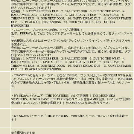
今作はバニーリーがプロデュース録音し、忘れ去られていた激レア、ダブをコンパイル。
70年代後半のズーキーが一番油がのっていた時代のダブだけに、重く深い音源多数。ダブ
好きマストのコンパイルです!
収録曲：1. NATTY PRINCESS DUB 2. BALLISTIC DUB 3. DUB TO THE WEST 4.
BAGGA WIRE DUB 5. GIVE ME DUB 6. GET READY FI DUB 7. DUB SLAVE 8.
THROW ME DUB 9. DUB NEXT DOOR 10. NATTY DREAD DUB 11. CONVERSTAION
DUB 12. BLACK UNDERSTANDING 13. ROCK YOU ROCK DUB 14. DUB
HYPOCRITES
・バニーリー、プロデュースの激レア・ダブ音源集！
近年、DEEJAYとしてだけでなくプロデューサーとしても評価を高めているタッパ・ズーキ
ー。
その硬派なスタイルはルーツ・ファンだけでなくジョン・ライドン、パティ・スミスから
も愛された。
今作はバニーリーがプロデュース録音し、忘れ去られていた激レア、ダブをコンパイル。
70年代後半のズーキーが一番油がのっていた時代のダブだけに、重く深い音源多数。ダブ
好きマストのコンパイルです!
収録曲：1. NATTY PRINCESS DUB 2. BALLISTIC DUB 3. DUB TO THE WEST 4.
BAGGA WIRE DUB 5. GIVE ME DUB 6. GET READY FI DUB 7. DUB SLAVE 8.
THROW ME DUB 9. DUB NEXT DOOR 10. NATTY DREAD DUB 11. CONVERSTAION
DUB 12. BLACK UNDERSTANDING
・TOASTERSのセカンド・ツアーとなる1998年の、ブラジルはサンパウロでのLIVEを収録
したアルバム！ 古いナンバーから当時の最新ヒット曲まで全11曲を収録です！ TOASTERS
のライブ未体験の人にこそ聞いて欲しい1枚。 彼等自身が運営するレーベルよりのリリー
ス。
・NY SKAのパイオニア「THE TOASTERS」のレア音源集！ THE MOON SKA
STOMPERS、LOWER EAST SIDE BUCK等のユニット音源やMIX音源、レアライブ音源等
全10曲＋エンハンスド映像を収録です！ MOON SKAより2003年リリース。
・NY SKAのパイオニア「THE TOASTERS」の1996年リリースアルバム！全14曲収録で
す！
※在庫切れです※