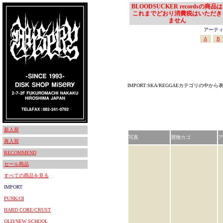
BLOODSUCKER recordsの商品は
これまでどおり消費税はいただき
ません
アーティスト
A
B
IMPORT:SKA/REGGAEカテゴリの中から
新入荷
写真
買物カゴ
ア
再入荷
RECOMMEND
セール商品
すべての商品を見る
IMPORT
PUNK/OI
HARD CORE/CRUST
OLD/NEW SCHOOL