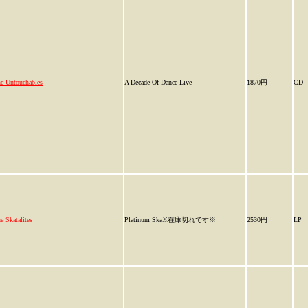
e Untouchables
A Decade Of Dance Live
1870円
CD
e Skatalites
Platinum Ska※在庫切れです※
2530円
LP