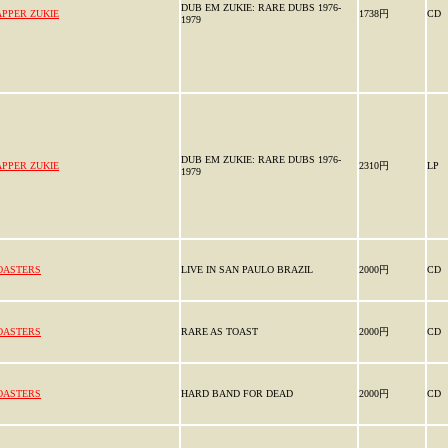
DUB EM ZUKIE: RARE DUBS 1976-
APPER ZUKIE
1738円
CD
1979
DUB EM ZUKIE: RARE DUBS 1976-
APPER ZUKIE
2310円
LP
1979
OASTERS
LIVE IN SAN PAULO BRAZIL
2000円
CD
OASTERS
RARE AS TOAST
2000円
CD
OASTERS
HARD BAND FOR DEAD
2000円
CD