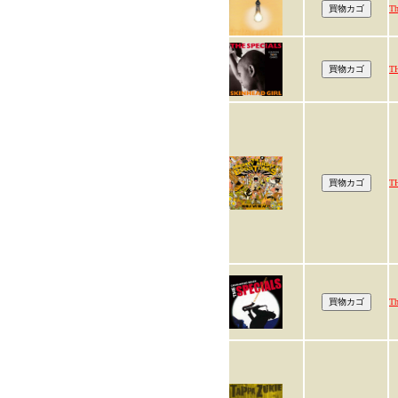
Th
T
T
Th