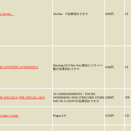
he Trojans
Ala-Ska ※在庫切れです※
2200円
LP
Dawning Of A New Era (限定ピクチャー
HE COVENTRY AUTOMATICS
3168円
LP
盤)※在庫切れです※
10 COMMANDMENTS / YOU'RE
HE SPECIALS (THE SPECIAL AKA)
WONDERING NOW [※RECORD STORE
2288円
7EP
DAY 04.13.2019※]※在庫切れです※
o Many Crooks
Plague E.P.
1518円
CD