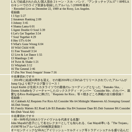
L.A.で結成された白人/国人混合 2トーン・スカ・バンド、"アンタッチャブルズ"！89年LA
ロキシーでのライブ音源を収録したアルバム！(1990年発表）
・Recorded Live on December 22, 1989 at the Roxy, Los Angeles.
収録曲
1 I Spy 5:27
2 Amateurs Ranking 2:09
3 Johnny 3:45
4 Shama Lama 6:01
5 Agent Double O Soul 5:39
6 Let's Get Together 3:54
7 Soul Together 4:29
8 Hey UT's 6:04
9 What's Gone Wrong 6:04
10 Wild Child 4:06
11 Free Yourself 3:54
12 Live & Let Dance 1:55
13 Mandingo 2:40
14 Twist & Shake 1:21
15 Whiplash 3:12
16 The General 2:46
17 (I'm Not Your) Steppin' Stone 7:16
※在庫切れです※
・2014年に結成50周年を迎え、その後2016年にCDのみでリリースされていたアルバムが
Jump Upより初アナログ盤リリース！
Lloyd Knibb が生前スカタライツでの最後のレコーディングとなった「Bamako Ska」、
Doreen Schafferをフィーチャーしたロックステディ・ナンバー「Consider Me」のカバー、親
愛なるRico Rodriguezに捧げた「Requiem for Rico」等々聴きどころ満載の全12曲収録！
収録曲：
A1.Calabash A2.Requiem For Rico A3.Consider Me A4.Midnight Maneuvers A5.Stomping Ground
A6.Dub Stomp
B1.Family Matters B2.Road Life B3.Bamako Ska B4.Summer Daze B5.Dub Summer B6.Consider
Me (Dub Vocal Alt)
※在庫切れです※
・80～90年代のSKAリヴァイヴァルを代表する名盤!
John Mayallの息子にして名セレクターとしても知られる、Gaz Mayall率いる『The Trojans』
の1987年1stアルバムが500枚限定復刻！
オーセンティックなSKAにアイリッシュ～ケルティック等トラディショナルを盛り込んだ