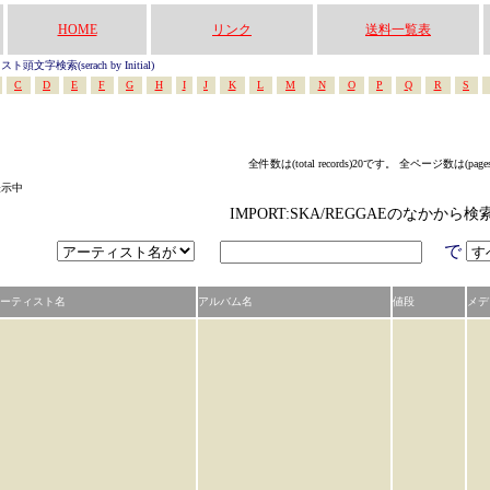
HOME
リンク
送料一覧表
頭文字検索(serach by Initial)
C
D
E
F
G
H
I
J
K
L
M
N
O
P
Q
R
S
全件数は(total records)20です。 全ページ数は(page
表示中
IMPORT:SKA/REGGAEのなかから
で
ーティスト名
アルバム名
値段
メデ