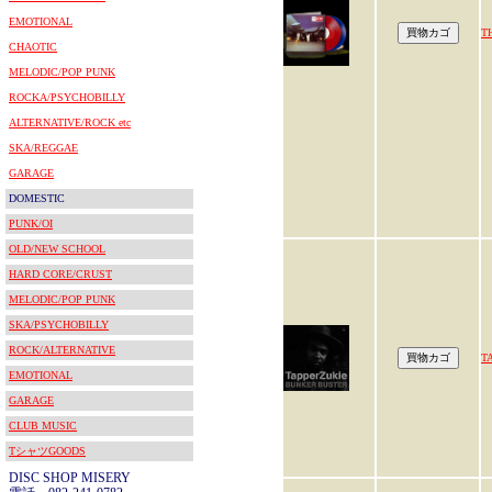
EMOTIONAL
T
CHAOTIC
MELODIC/POP PUNK
ROCKA/PSYCHOBILLY
ALTERNATIVE/ROCK etc
SKA/REGGAE
GARAGE
DOMESTIC
PUNK/OI
OLD/NEW SCHOOL
HARD CORE/CRUST
MELODIC/POP PUNK
SKA/PSYCHOBILLY
ROCK/ALTERNATIVE
T
EMOTIONAL
GARAGE
CLUB MUSIC
TシャツGOODS
DISC SHOP MISERY