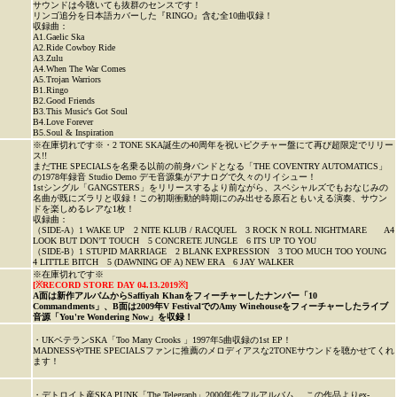
サウンドは今聴いても抜群のセンスです！
リンゴ追分を日本語カバーした『RINGO』含む全10曲収録！
収録曲：
A1.Gaelic Ska
A2.Ride Cowboy Ride
A3.Zulu
A4.When The War Comes
A5.Trojan Warriors
B1.Ringo
B2.Good Friends
B3.This Music's Got Soul
B4.Love Forever
B5.Soul & Inspiration
※在庫切れです※・2 TONE SKA誕生の40周年を祝いピクチャー盤にて再び超限定でリリー
ス!!
まだTHE SPECIALSを名乗る以前の前身バンドとなる「THE COVENTRY AUTOMATICS」
の1978年録音 Studio Demo デモ音源集がアナログで久々のリイシュー！
1stシングル「GANGSTERS」をリリースするより前ながら、スペシャルズでもおなじみの
名曲が既にズラリと収録！この初期衝動的時期にのみ出せる原石ともいえる演奏、サウン
ドを楽しめるレアな1枚！
収録曲：
（SIDE-A）1 WAKE UP 2 NITE KLUB / RACQUEL 3 ROCK N ROLL NIGHTMARE A4
LOOK BUT DON’T TOUCH 5 CONCRETE JUNGLE 6 ITS UP TO YOU
（SIDE-B）1 STUPID MARRIAGE 2 BLANK EXPRESSION 3 TOO MUCH TOO YOUNG
4 LITTLE BITCH 5 (DAWNING OF A) NEW ERA 6 JAY WALKER
※在庫切れです※
[※RECORD STORE DAY 04.13.2019※]
A面は新作アルバムからSaffiyah Khanをフィーチャーしたナンバー「10
Commandments」、B面は2009年V FestivalでのAmy Winehouseをフィーチャーしたライブ
音源「You're Wondering Now」を収録！
・UKベテランSKA「Too Many Crooks 」1997年5曲収録の1st EP！
MADNESSやTHE SPECIALSファンに推薦のメロディアスな2TONEサウンドを聴かせてくれ
ます！
・デトロイト産SKA PUNK「The Telegraph」2000年作フルアルバム。 この作品よりex-