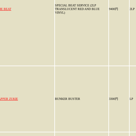
SPECIAL BEAT SERVICE (2LP
HE BEAT
TRANSLUCENT RED AND BLUE
9400円
2LP
VINYL)
APPER ZUKIE
BUNKER BUSTER
3300円
LP