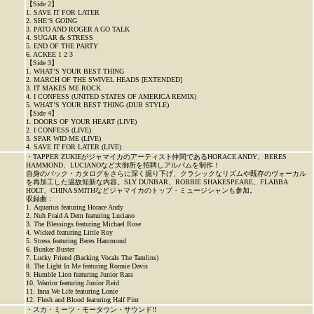
【Side 2】
1. SAVE IT FOR LATER
2. SHE’S GOING
3. PATO AND ROGER A GO TALK
4. SUGAR & STRESS
5. END OF THE PARTY
6. ACKEE 1 2 3
【Side 3】
1. WHAT’S YOUR BEST THING
2. MARCH OF THE SWIVEL HEADS [EXTENDED]
3. IT MAKES ME ROCK
4. I CONFESS (UNITED STATES OF AMERICA REMIX)
5. WHAT’S YOUR BEST THING (DUB STYLE)
【Side 4】
1. DOORS OF YOUR HEART (LIVE)
2. I CONFESS (LIVE)
3. SPAR WID ME (LIVE)
4. SAVE IT FOR LATER (LIVE)
・TAPPER ZUKIEがジャマイカのアーティスト仲間であるHORACE ANDY、BERES
HAMMOND、LUCIANOなど大御所を招聘しアルバムを制作！
自身のバック・カタログをさらに深く掘り下げ、クラシックなリズムや既存のヴォーカル
を再加工した温故知新な内容。SLY DUNBAR、ROBBIE SHAKESPEARE、FLABBA
HOLT、CHINA SMITHなどジャマイカのトップ・ミュージシャンも参加。
収録曲：
1. Aquarius featuring Horace Andy
2. Nuh Fraid A Dem featuring Luciano
3. The Blessings featuring Michael Rose
4. Wicked featuring Little Roy
5. Stress featuring Beres Hammond
6. Bunker Buster
7. Lucky Friend (Backing Vocals The Tamlins)
8. The Light In Me featuring Ronnie Davis
9. Humble Lion featuring Junior Rass
10. Warrior featuring Junior Reid
11. Inna We Life featuring Lonie
12. Flesh and Blood featuring Half Pint
・スカ・ミーツ・モータウン・サウンド!!