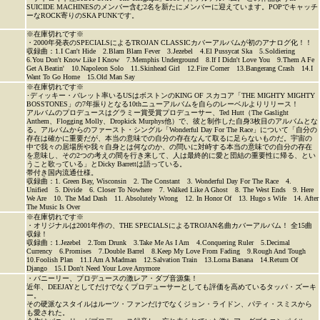
SUICIDE MACHINESのメンバー含む2名を新たにメンバーに迎えています。POPでキャッチ
ーなROCK寄りのSKA PUNKです。
※在庫切れです※
・2000年発表のSPECIALSによるTROJAN CLASSICカバーアルバムが初のアナログ化！！
収録曲：1.I Can't Hide 2.Blam Blam Fever 3.Jezebel 4.El Pussycat Ska 5.Soldiering
6.You Don't Know Like I Know 7.Memphis Underground 8.If I Didn't Love You 9.Them A Fe
Get A Beatin' 10.Napoleon Solo 11.Skinhead Girl 12.Fire Corner 13.Bangerang Crash 14.I
Want To Go Home 15.Old Man Say
※在庫切れです※
･ディッキー・バレット率いるUSはボストンのKING OF スカコア「THE MIGHTY MIGHTY
BOSSTONES」の7年振りとなる10thニューアルバムを自らのレーベルよりリリース！
アルバムのプロデュースはグラミー賞受賞プロデューサー、Ted Hutt（The Gaslight
Anthem、Flogging Molly、Dropkick Murphys他）で、彼と制作した自身3枚目のアルバムとな
る。アルバムからのファースト・シングル「Wonderful Day For The Race」について「自分の
存在は確かに重要だが、本当の意味での自分の存在なんて取るに足らないものだ。宇宙の
中で我々の居場所や我々自身とは何なのか、の問いに対峙する本当の意味での自分の存在
を意味し、その2つの考えの間を行き来して、人は最終的に愛と団結の重要性に帰る、とい
うこと歌っている」とDicky Barrettは語っている。
帯付き国内流通仕様。
収録曲：1. Green Bay, Wisconsin 2. The Constant 3. Wonderful Day For The Race 4.
Unified 5. Divide 6. Closer To Nowhere 7. Walked Like A Ghost 8. The West Ends 9. Here
We Are 10. The Mad Dash 11. Absolutely Wrong 12. In Honor Of 13. Hugo s Wife 14. After
The Music Is Over
※在庫切れです※
・オリジナルは2001年作の、THE SPECIALSによるTROJAN名曲カバーアルバム！ 全15曲
収録！
収録曲：1.Jezebel 2.Tom Drunk 3.Take Me As I Am 4.Conquering Ruler 5.Decimal
Currency 6.Promises 7.Double Barrel 8.Keep My Love From Fading 9.Rough And Tough
10.Foolish Plan 11.I Am A Madman 12.Salvation Train 13.Lorna Banana 14.Return Of
Django 15.I Don't Need Your Love Anymore
・バニーリー、プロデュースの激レア・ダブ音源集！
近年、DEEJAYとしてだけでなくプロデューサーとしても評価を高めているタッパ・ズーキ
ー。
その硬派なスタイルはルーツ・ファンだけでなくジョン・ライドン、パティ・スミスから
も愛された。