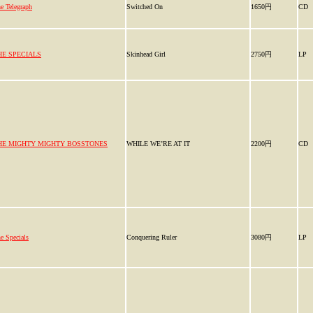
e Telegraph
Switched On
1650円
CD
HE SPECIALS
Skinhead Girl
2750円
LP
HE MIGHTY MIGHTY BOSSTONES
WHILE WE’RE AT IT
2200円
CD
e Specials
Conquering Ruler
3080円
LP