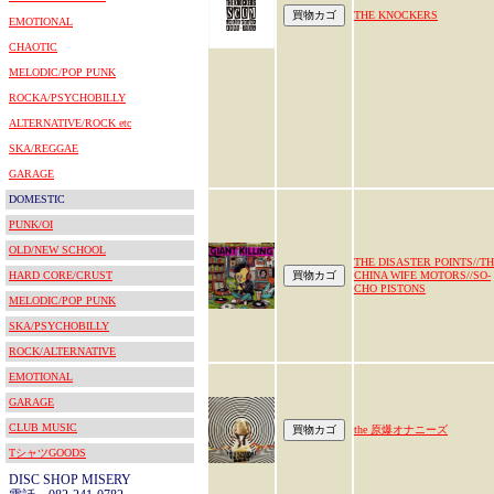
THE KNOCKERS
EMOTIONAL
CHAOTIC
MELODIC/POP PUNK
ROCKA/PSYCHOBILLY
ALTERNATIVE/ROCK etc
SKA/REGGAE
GARAGE
DOMESTIC
PUNK/OI
OLD/NEW SCHOOL
THE DISASTER POINTS//T
HARD CORE/CRUST
CHINA WIFE MOTORS//SO-
CHO PISTONS
MELODIC/POP PUNK
SKA/PSYCHOBILLY
ROCK/ALTERNATIVE
EMOTIONAL
GARAGE
CLUB MUSIC
the 原爆オナニーズ
TシャツGOODS
DISC SHOP MISERY