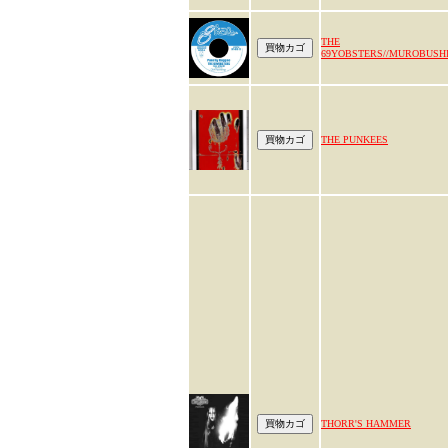
THE
69YOBSTERS//MUROBUSH
THE PUNKEES
THORR'S HAMMER