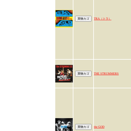
TRA（トラ）
THE STRUMMERS
the GOD