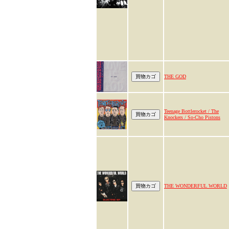
THE GOD
Teenage Bottlerocket / The
Knockers / So-Cho Pistons
THE WONDERFUL WORLD