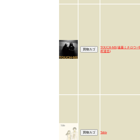
TOUCH-ME(遠藤ミチロウ+
村達也)
Table