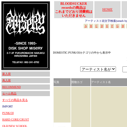
BLOODSUCKER
recordsの商品は
HOME
これまでどおり消費税は
いただきません
アーティスト頭文字検索(serach by In
A
B
C
D
E
F
G
H
DOMESTIC:PUNK/OIカテゴリの中から表示中
新入荷
再入荷
写真
買物カゴ
アーティスト名
RECOMMEND
セール商品
すべての商品を見る
IMPORT
PUNK/OI
HARD CORE/CRUST
OLD/NEW SCHOOL