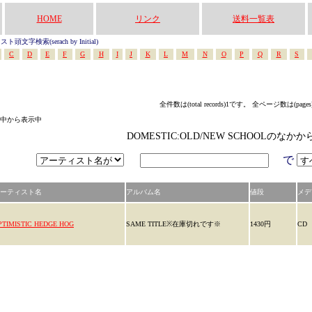
HOME
リンク
送料一覧表
頭文字検索(serach by Initial)
C
D
E
F
G
H
I
J
K
L
M
N
O
P
Q
R
S
全件数は(total records)1です。 全ページ数は(page
ゴリの中から表示中
DOMESTIC:OLD/NEW SCHOOLのな
で
ーティスト名
アルバム名
値段
メデ
PTIMISTIC HEDGE HOG
SAME TITLE※在庫切れです※
1430円
CD