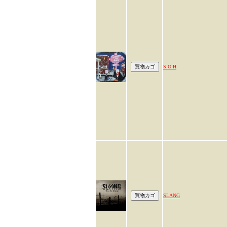
S.O.H
SLANG