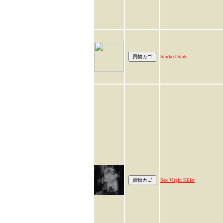
Stacked State
Sex Virgin Killer