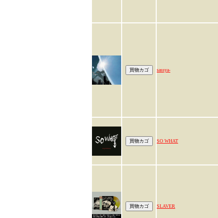
sassya-
SO WHAT
SLAVER