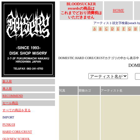
BLOODSUCKER
recordsの商品は
HOME
これまでどおり消費税は
いただきません
アーティスト頭文字検索(serach by In
A
B
C
D
E
F
G
H
DOMESTIC:HARD CORE/CRUSTカテゴリの中から表示中
DOM
新入荷
再入荷
写真
買物カゴ
アーティスト名
RECOMMEND
セール商品
すべての商品を見る
IMPORT
PUNK/OI
HARD CORE/CRUST
OLD/NEW SCHOOL