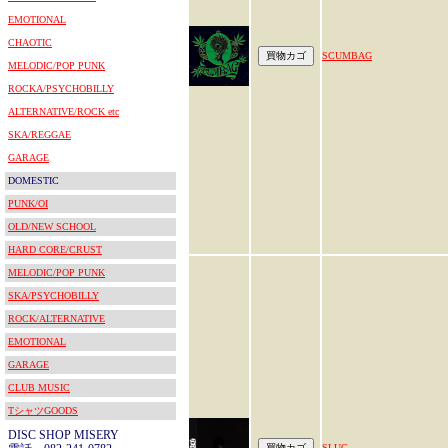
EMOTIONAL
CHAOTIC
SCUMBAG
MELODIC/POP PUNK
ROCKA/PSYCHOBILLY
ALTERNATIVE/ROCK etc
SKA/REGGAE
GARAGE
DOMESTIC
PUNK/OI
OLD/NEW SCHOOL
HARD CORE/CRUST
MELODIC/POP PUNK
SKA/PSYCHOBILLY
ROCK/ALTERNATIVE
EMOTIONAL
GARAGE
CLUB MUSIC
TシャツGOODS
DISC SHOP MISERY
SLUG