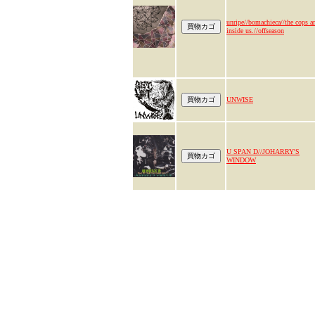
unripe//bomachieca//the cops ar
inside us.//offseason
UNWISE
U SPAN D//JOHARRY'S
WINDOW