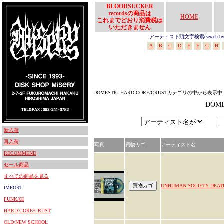
BLOODSUCKER
recordsの商品は
HOME
これまでどおり消費税は
いただきません
アーティスト頭文字検索(serach by In
A
B
C
D
E
F
G
H
DOMESTIC:HARD CORE/CRUSTカテゴリの中から表示中
DOM
新入荷
再入荷
写真
買物カゴ
アーティスト名
RECOMMEND
セール商品
すべての商品を見る
UNHUMAN SOCIETY DEAT
IMPORT
PUNK/OI
HARD CORE/CRUST
OLD/NEW SCHOOL