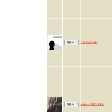
USE Me AGAIN
unfaded // KUGURIDO