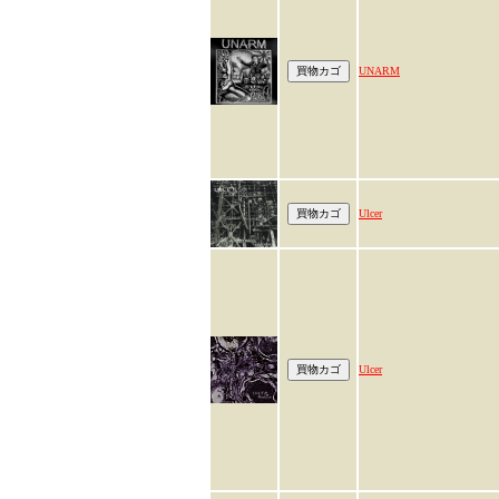
UNARM
Ulcer
Ulcer