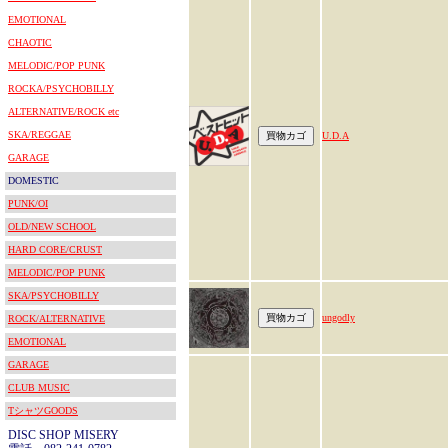
EMOTIONAL
CHAOTIC
MELODIC/POP PUNK
ROCKA/PSYCHOBILLY
ALTERNATIVE/ROCK etc
SKA/REGGAE
U.D.A
GARAGE
DOMESTIC
PUNK/OI
OLD/NEW SCHOOL
HARD CORE/CRUST
MELODIC/POP PUNK
SKA/PSYCHOBILLY
ungodly
ROCK/ALTERNATIVE
EMOTIONAL
GARAGE
CLUB MUSIC
TシャツGOODS
DISC SHOP MISERY