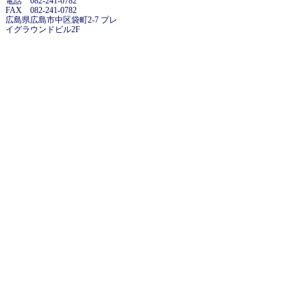
電話 082-241-0782
FAX 082-241-0782
広島県広島市中区袋町2-7 プレ
イグラウンドビル2F