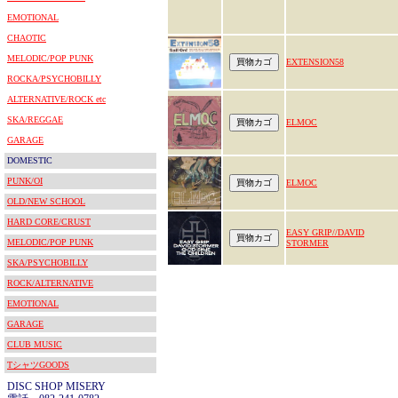
EMOTIONAL
CHAOTIC
MELODIC/POP PUNK
EXTENSION58
ROCKA/PSYCHOBILLY
ALTERNATIVE/ROCK etc
SKA/REGGAE
ELMOC
GARAGE
DOMESTIC
PUNK/OI
ELMOC
OLD/NEW SCHOOL
HARD CORE/CRUST
EASY GRIP//DAVID
MELODIC/POP PUNK
STORMER
SKA/PSYCHOBILLY
ROCK/ALTERNATIVE
EMOTIONAL
GARAGE
CLUB MUSIC
TシャツGOODS
DISC SHOP MISERY