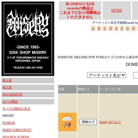
BLOODSUCKER
recordsの商品は
HOME
これまでどおり消費税は
いただきません
アーティスト頭文字検索(serach by In
A
B
C
D
E
F
G
H
DOMESTIC:MELODIC/POP PUNKカテゴリの中から表示中
DOM
新入荷
再入荷
写真
買物カゴ
アーティスト名
RECOMMEND
セール商品
すべての商品を見る
IMPORT
Eunaly ゆうなり
PUNK/OI
HARD CORE/CRUST
OLD/NEW SCHOOL