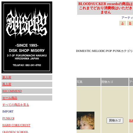
BLOODSUCKER recordsの商品は
これまでどおり消費税はいただき
ません
アーティスト
A
B
DOMESTIC:MELODIC/POP PUNKカ
新入荷
写真
買物カゴ
ア
再入荷
RECOMMEND
セール商品
すべての商品を見る
IMPORT
PUNK/OI
HA
HARD CORE/CRUST
OLD/NEW SCHOOL