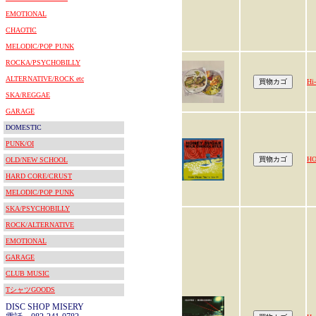
EMOTIONAL
CHAOTIC
MELODIC/POP PUNK
ROCKA/PSYCHOBILLY
ALTERNATIVE/ROCK etc
Hi
SKA/REGGAE
GARAGE
DOMESTIC
PUNK/OI
HO
OLD/NEW SCHOOL
HARD CORE/CRUST
MELODIC/POP PUNK
SKA/PSYCHOBILLY
ROCK/ALTERNATIVE
EMOTIONAL
GARAGE
CLUB MUSIC
TシャツGOODS
DISC SHOP MISERY