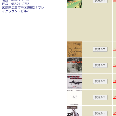
電話 082-241-0782
He
FAX 082-241-0782
広島県広島市中区袋町2-7 プレ
イグラウンドビル2F
Hi
Hi
HA
HO
HO