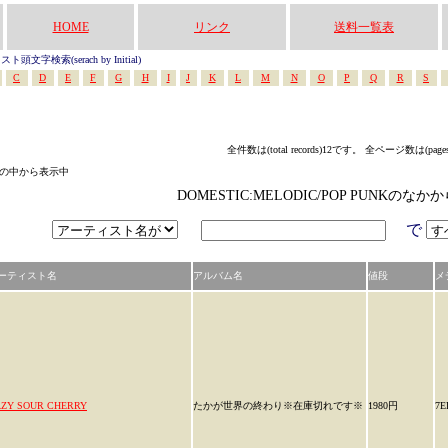
HOME
リンク
送料一覧表
頭文字検索(serach by Initial)
C
D
E
F
G
H
I
J
K
L
M
N
O
P
Q
R
S
全件数は(total records)12です。 全ページ数は(page
テゴリの中から表示中
DOMESTIC:MELODIC/POP PUNKのな
で
ーティスト名
アルバム名
値段
メ
ZY SOUR CHERRY
たかが世界の終わり※在庫切れです※
1980円
7E