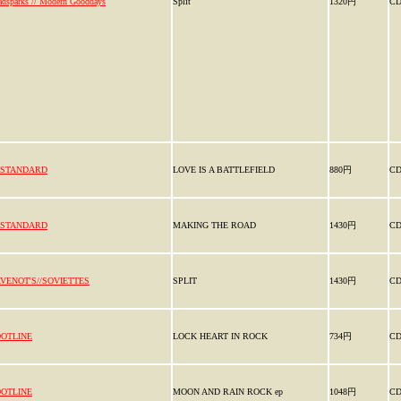
adsparks // Modern Gooddays
Split
1320円
C
-STANDARD
LOVE IS A BATTLEFIELD
880円
C
-STANDARD
MAKING THE ROAD
1430円
C
VENOT'S//SOVIETTES
SPLIT
1430円
C
OTLINE
LOCK HEART IN ROCK
734円
C
OTLINE
MOON AND RAIN ROCK ep
1048円
C