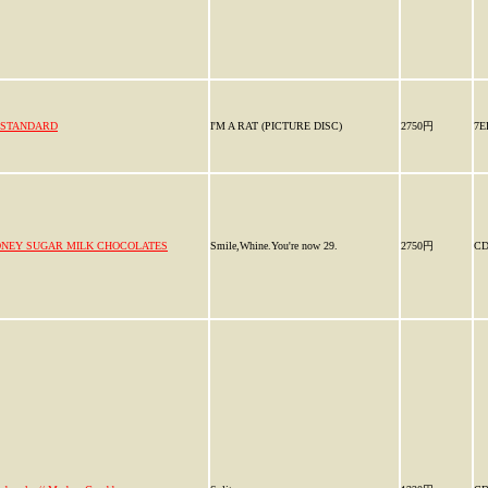
-STANDARD
I'M A RAT (PICTURE DISC)
2750円
7E
NEY SUGAR MILK CHOCOLATES
Smile,Whine.You're now 29.
2750円
C