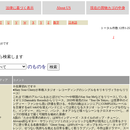
法律に基づく表示
About US
現在の買物カゴの中身
T
U
V
W
X
Y
Z
数字
日本語
トータル件数:12件1-25
1
s)1です
かから検索します
のものを
ディア
コメント
※在庫切れです※
●Hazy Sour Cherryが本格スタジオ・レコーディングのシングルをキリキリヴィラからリリ
ース!
これまで2枚のアルバムをおとぼけビ〜バ〜や韓国のSay Sue Meなどをリリースしている
イギリスDamnably Recordsからリリース。2019年発売の1st『Tour De Tokyo』は世界中のイ
ンディー・ファンから高い評価を受ける。今回の2曲はエンジニアにCOMPLEXレーベル
を主催するayU tokiOを迎えバンドにとっては初となるスタジオ・レコーディングを行なっ
た。インディー、ガレージ、パンク、ネオアコなど様々なシーンをクロスオーバーし、ポ
ップの領域まで届く可能性を秘めた新曲!
P
A面の「たかが世界の終わり」は90'Sインディーズ・スタイルのポップ・チューン、
Alvvays的なギター・サウンドにツヅミのエンジェリックな歌声が混沌とした日常をクリ
アに塗り替える名曲!B面の「Ghost Song」は60'sガール・ポップをガレージ・タッチでア
レンジ、せつない気持ちを抱える日常を優しく歌うラブソング。今作は新ドラマー、スー