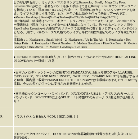
D
との呼び声も高い。ミックス・マスタリングはBuzzcocks、Snuff、Mega City Four、
Senseless Thingsなど、著名なバンドを多く手掛けてきたHarvey Birrellサウンドエンジニア
を担当している。現在3rdアルバムを作成中で、完成後には今までのスタジオワークを終
え、ライブを活発にする予定。また、本年の秋に新作を伴って来日ツアーの予定。
■Modern Gooddays [ Kouki(Vo/Ba),Tsubasa(Gu/Ch),Shohei(Gt/Ch),Shige(Dr/Ch) ]
2007年結成。結成時はベース、ギター、ドラムのスリーピースだったが、 2013年にギタ
ー脱退時より現在ではツインギターの4人編成になっている。数々の大バンドと共演や
Eage Beaber Recordsからの単独7"のリリースで北海道を代表するメロディックバンドの1つ
となる。月に1、2回のペースで札幌でのライブと年に2回程の遠征でのライブを続けてい
る。
収録曲：1. Headsparks / Small World 2. Headsparks / Up In The Air 3. Headsparks / Not
Being Petty 4. Headsparks / Take A Number 5. Modern Gooddays / Five One Zero 6. Modern
Gooddays / Rise Above 7. Modern Gooddays / Get Back
●HI-STANDARDの2000年4曲入りCD！ 初めてのチュウのカバーやCAN'T HELP FALLING
D
IN LOVEのカバー収録！US盤
●日本のメロディックシーンの立役者”HI-STANDARD”の18曲入り3RDアルバムのUS盤。
"STAY GOLD"、"BRAND NEW SUNSET"、"NOTHING"、"STARRY NIGHT"等名曲がずらり
D
と18曲。国内盤に収録の"MOSH UNDER THE RAINBOW"は未収録のかわりに"CROWS"を
収録。今なお多くのファンに支持される素晴らしい作品。
●横浜発ロックンロール・パンクバンド、HAVENOT'SとUSはミネアポリスのガ ールズ・
D
パンクバンド、SOVIETTESによるSPLIT！！日本盤CDのみボーナ ス2曲追加の全6曲入
り！
DR
・ラスト作となる8曲入りCDR！限定100枚！！
メロディックPUNKバンド、HOOTLINEの2009年再始動後に録音された7曲 入りCD EP！
D
限定300枚。