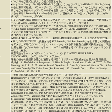
パーナガイが正式に加入して初の音源となる。
■Hazy Sour Cherry：2018年OCHA∞MEで活動していたツヅミとHATEMAN、GorillaのJunを
中心に東京で結成。パワー・ポップ、インディー、ガレージ、パンクなどのジャンルを横
断しながら独自のポップ・ワールドを世界に向けて発信している。これまで2枚のアルバ
ムをイギリスDamnably Recordsからリリース。現在のメンバーはつづみ(Vo)、ジュン(G)、
チバ(B)、スーパーナガイ(Dr)
●Hi-STANDARDが4月にデジタルシングルとしてリリースした「I’M A RAT」が米所属レー
ベル Fat Wreck Chordsより7インチ・ピクチャーディスクでリリース！
当初デジタルリリースのみの予定だった本作品は、恒岡の訃報を受けアメリカの所属レー
P
ベルFat Wreck ChordsのオーナーでありNOFXのFAT MIKE(Vo&Bass)が、Hi-STANDARDの
メンバーに直接打診をして実現したトリビュート盤で、すべての利益は恒岡章のご家族に
寄付されるドネーション盤。
A面には "I'm a Rat "のカバーアート、B面には恒岡章の写真がプリントされた特別仕様。
●ALL, DESCENDENTSに代表されるSST Records、Sub Pop Records、そして美しく刹那的
なアメリカ90年代のロック・サウンド・エッセンスを日本独自の解釈で抽出させた、哀愁
に満ち溢れたヴォーカル、ギター、コーラスが爆発するメロディック・ロック・サウンド
がここに在る。
東京哀愁ギター・メロディック・ロック・バンド「HONEY SUGAR MILK
D
CHOCOLATES」の4年ぶり3rdフル・アルバム！
過去の彼らの作品群を遥かに凌駕する録音クオリティーで完成させた最大の注目作品。
収録曲：1. The Worlds of Temptation 2. Blue & Purple 3. Awkward Circle 4. T.T.T 5. New
Morning 6. ALL 7. 07. Wander Around Objection 8. Cross My Heart and Hope to Die 9. Me
and Jason Down by The China Bank (San Francisco) 10. Nintendo Go 11. Dead on Sunday
12. 5-4-3-2-1 13. PM11:59
・意外に思われる組み合わせが見事にフィットした好スプリット!
Headsparksのギター/ボーカルのアンディーは、これまでにServoをはじめ数々にのUKメロ
ディックバンドに参加、そのバンドのいずれも現在まで高い評価を受けているおり、これ
までに2枚のアルバムは彼のキャリアで最高傑作との呼び声も高い。ミックス・マスタリ
ングはBuzzcocks、Stupids、Snuff、Mega City Four、Senseless Thingsなど、著名なバンドを
多く手掛けてきたHarvey Birrellがサウンドエンジニアを担当している。対するModern
Gooddaysは英国のOiパンクにも絶賛を受けた3曲を収録。亡き友に捧げたFive One
Zero(5.10)で号泣、YoutubeにUPされたRise Aboveが上がる!(インフォメーションより)
■Headsparks [ Andy Barnard(Vo/Gu),Josh Harding(Ba/Ch),Jon Waterman(Dr/Ch) ]
2013年結成。スタジオワークに没頭していた為、ライブ活動は数少ないものの、ギターの
アンディーは、これまでにServo、Gan、Donfisher、Ohno ExpressなどのUKメロディックバ
ンドに参加、そのバンドのいずれも現在まで高い評価を受けている。サウンドは上記のバ
ンドを総合した形になっており、 Headsparks名義で出した2枚のアルバムは彼の最高傑作