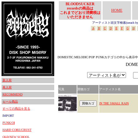
BLOODSUCKER
recordsの商品は
HOME
これまでどおり消費税は
いただきません
アーティスト頭文字検索(serach by In
A
B
C
D
E
F
G
H
DOMESTIC:MELODIC/POP PUNKカテゴリの中から表示中
DOM
新入荷
再入荷
写真
買物カゴ
アーティスト名
RECOMMEND
セール商品
IN THE SMALL RAIN
すべての商品を見る
IMPORT
PUNK/OI
HARD CORE/CRUST
OLD/NEW SCHOOL