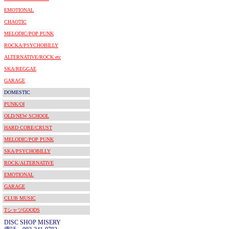
EMOTIONAL
CHAOTIC
MELODIC/POP PUNK
ROCKA/PSYCHOBILLY
ALTERNATIVE/ROCK etc
SKA/REGGAE
GARAGE
DOMESTIC
PUNK/OI
OLD/NEW SCHOOL
HARD CORE/CRUST
MELODIC/POP PUNK
SKA/PSYCHOBILLY
ROCK/ALTERNATIVE
EMOTIONAL
GARAGE
CLUB MUSIC
TシャツGOODS
DISC SHOP MISERY