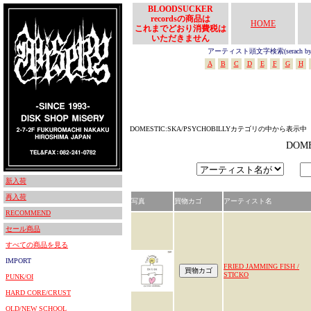
BLOODSUCKER
recordsの商品は
HOME
これまでどおり消費税は
いただきません
アーティスト頭文字検索(serach by In
A
B
C
D
E
F
G
H
DOMESTIC:SKA/PSYCHOBILLYカテゴリの中から表示中
DOM
新入荷
再入荷
写真
買物カゴ
アーティスト名
RECOMMEND
セール商品
すべての商品を見る
IMPORT
FRIED JAMMING FISH /
STICKO
PUNK/OI
HARD CORE/CRUST
OLD/NEW SCHOOL