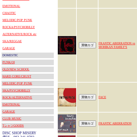
EMOTIONAL
CHAOTIC
MELODIC/POP PUNK
ROCKA/PSYCHOBILLY
ALTERNATIVE/ROCK etc
SKA/REGGAE
FRANTIC ABERRATION vs
MOHIKAN FAMILY'S
GARAGE
DOMESTIC
PUNK/OI
OLD/NEW SCHOOL
HARD CORE/CRUST
MELODIC/POP PUNK
SKA/PSYCHOBILLY
FACE
ROCK/ALTERNATIVE
EMOTIONAL
GARAGE
CLUB MUSIC
FRANTIC ABERRATION
TシャツGOODS
DISC SHOP MISERY