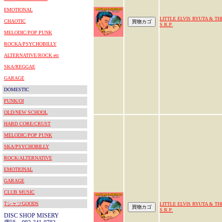
EMOTIONAL
LITTLE ELVIS RYUTA & TH
CHAOTIC
S.R.P.
MELODIC/POP PUNK
ROCKA/PSYCHOBILLY
ALTERNATIVE/ROCK etc
SKA/REGGAE
GARAGE
DOMESTIC
PUNK/OI
OLD/NEW SCHOOL
HARD CORE/CRUST
MELODIC/POP PUNK
SKA/PSYCHOBILLY
ROCK/ALTERNATIVE
EMOTIONAL
GARAGE
CLUB MUSIC
TシャツGOODS
LITTLE ELVIS RYUTA & TH
S.R.P.
DISC SHOP MISERY