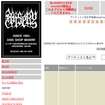
BLOODSUCKER
recordsの商品は
HOME
これまでどおり消費税は
いただきません
アーティスト頭文字検索(serach by In
A
B
C
D
E
F
G
H
DOMESTIC:SKA/PSYCHOBILLYカテゴリの中から表示中
DOM
新入荷
再入荷
写真
買物カゴ
アーティスト名
RECOMMEND
セール商品
すべての商品を見る
IMPORT
PUNK/OI
HARD CORE/CRUST
OLD/NEW SCHOOL