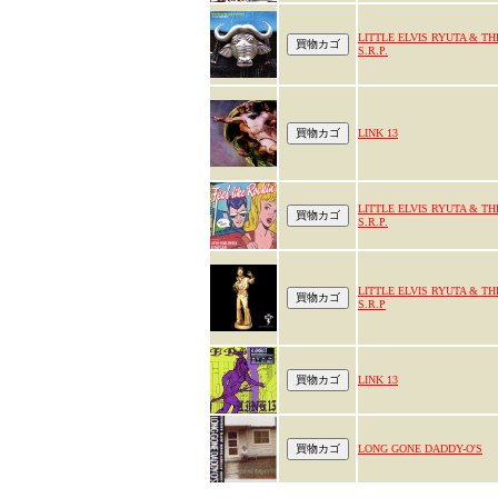
LITTLE ELVIS RYUTA & TH
S.R.P.
LINK 13
LITTLE ELVIS RYUTA & TH
S.R.P.
LITTLE ELVIS RYUTA & TH
S.R.P
LINK 13
LONG GONE DADDY-O'S