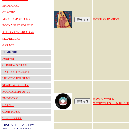
EMOTIONAL
CHAOTIC
MELODIC/POP PUNK
MOHIKAN FAMILY'S
ROCKA/PSYCHOBILLY
ALTERNATIVE/ROCK etc
SKA/REGGAE
GARAGE
DOMESTIC
PUNK/OI
OLD/NEW SCHOOL
HARD CORE/CRUST
MELODIC/POP PUNK
SKA/PSYCHOBILLY
ROCK/ALTERNATIVE
EMOTIONAL
MAYA HATCH &
MAYOWASENSEI & ROBER
GARAGE
CLUB MUSIC
TシャツGOODS
DISC SHOP MISERY