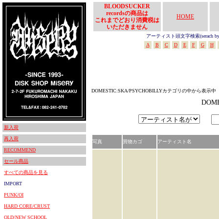
BLOODSUCKER
recordsの商品は
HOME
これまでどおり消費税は
いただきません
アーティスト頭文字検索(serach by In
A
B
C
D
E
F
G
H
DOMESTIC:SKA/PSYCHOBILLYカテゴリの中から表示中
DOM
新入荷
再入荷
写真
買物カゴ
アーティスト名
RECOMMEND
セール商品
すべての商品を見る
IMPORT
PUNK/OI
HARD CORE/CRUST
OLD/NEW SCHOOL