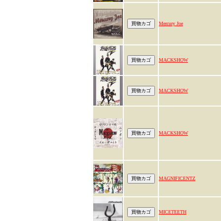
Mercury Joe
MACKSHOW
MACKSHOW
MACKSHOW
MAGNIFICENTZ
MICETEETH