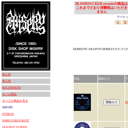
BLOODSUCKER recordsの商品は
これまでどおり消費税はいただき
ません
アーティスト
A
B
DOMESTIC:SKA/PSYCHOBILLYカテ
新入荷
写真
買物カゴ
ア
再入荷
RECOMMEND
セール商品
すべての商品を見る
P
IMPORT
PUNK/OI
HARD CORE/CRUST
OLD/NEW SCHOOL