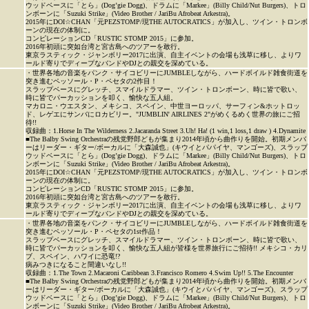
ウッドベースに「とら」(Dog’gie Dogg)、ドラムに「Markee」(Billy Child/Nut Burgers)、トロ
ンボーンに「Suzuki Strike」(Video Brother / JariBu Afrobeat Arkestra)。
2015年にDOI☆CHAN「元PEZSTOMP/現THE AUTOCRATICS」が加入し、ツイン・トロンボ
ーンの現在の体制に。
コンピレーションCD「RUSTIC STOMP 2015」に参加。
2016年初頭に突如台湾と宮古島へのツアーを敢行。
東京ラスティック・ジャンボリー2017に出演、自主イベントの会場も浅草に移し、よりワ
ールド寄りでディープなバンドやDJとの親交を深めている。
・世界各地の音楽をパンク・サイコビリーにJUMBLEしながら、ハードボイルド雑食街道を
突き進むペッソール・P・ペセタの2作目！
スラップベースにグレッチ、スマイルドラマー、ツイン・トロンボーン、時に皆で歌い、
時に皆でパーカッションを叩く、愉快な五人組。
マカロニ・ウエスタン、メキシコ、スペイン、中世ヨーロッパ、サーフィン&ホットロッ
ド、レゲエにサンバにロカビリー。"JUMBLIN' AIRLINES 2"がめくるめく世界の旅にご招
待!!
収録曲：1.Horse In The Wilderness 2.Jacaranda Street 3.Uh! Ha! (1 win,1 loss,1 draw ) 4.Dynamite
■The Balby Swing Orchestraの残党野郎どもが集まり2014年頃から曲作りを開始。初期メンバ
ーはリーダー・ギター/ボーカルに「大森誠也」(キウイとパパイヤ、マンゴーズ)、スラップ
ウッドベースに「とら」(Dog’gie Dogg)、ドラムに「Markee」(Billy Child/Nut Burgers)、トロ
ンボーンに「Suzuki Strike」(Video Brother / JariBu Afrobeat Arkestra)。
2015年にDOI☆CHAN「元PEZSTOMP/現THE AUTOCRATICS」が加入し、ツイン・トロンボ
ーンの現在の体制に。
コンピレーションCD「RUSTIC STOMP 2015」に参加。
2016年初頭に突如台湾と宮古島へのツアーを敢行。
東京ラスティック・ジャンボリー2017に出演、自主イベントの会場も浅草に移し、よりワ
ールド寄りでディープなバンドやDJとの親交を深めている。
・世界各地の音楽をパンク・サイコビリーにJUMBLEしながら、ハードボイルド雑食街道を
突き進むペッソール・P・ペセタの1st作品！
スラップベースにグレッチ、スマイルドラマー、ツイン・トロンボーン、時に皆で歌い、
時に皆でパーカッションを叩く、愉快な五人組が皆様を世界旅行にご招待!! メキシコ・カリ
ブ、スペイン、ハワイに恐竜!?
病みつきになること間違いなし!!
収録曲：1.The Town 2.Macaroni Caribbean 3.Francisco Romero 4.Swim Up!! 5.The Encounter
■The Balby Swing Orchestraの残党野郎どもが集まり2014年頃から曲作りを開始。初期メンバ
ーはリーダー・ギター/ボーカルに「大森誠也」(キウイとパパイヤ、マンゴーズ)、スラップ
ウッドベースに「とら」(Dog’gie Dogg)、ドラムに「Markee」(Billy Child/Nut Burgers)、トロ
ンボーンに「Suzuki Strike」(Video Brother / JariBu Afrobeat Arkestra)。