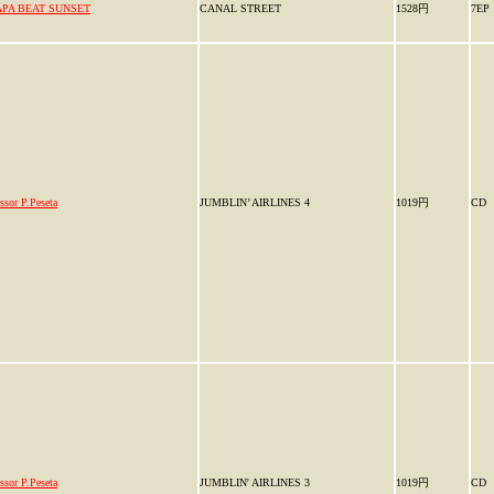
APA BEAT SUNSET
CANAL STREET
1528円
7EP
ssor P.Peseta
JUMBLIN’ AIRLINES 4
1019円
CD
ssor P.Peseta
JUMBLIN' AIRLINES 3
1019円
CD