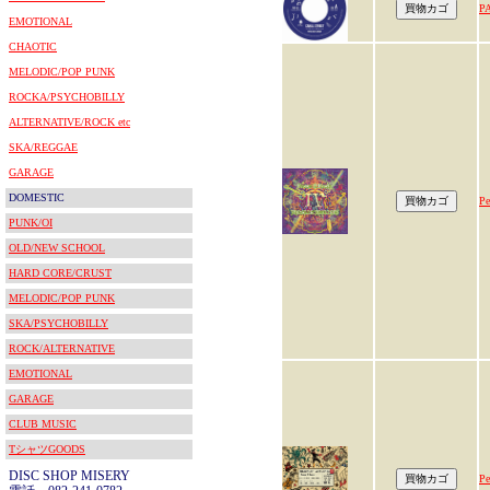
P
EMOTIONAL
CHAOTIC
MELODIC/POP PUNK
ROCKA/PSYCHOBILLY
ALTERNATIVE/ROCK etc
SKA/REGGAE
GARAGE
DOMESTIC
Pe
PUNK/OI
OLD/NEW SCHOOL
HARD CORE/CRUST
MELODIC/POP PUNK
SKA/PSYCHOBILLY
ROCK/ALTERNATIVE
EMOTIONAL
GARAGE
CLUB MUSIC
TシャツGOODS
DISC SHOP MISERY
Pe