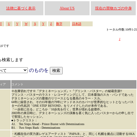
法律に基づく表示
About US
現在の買物カゴの中身
T
U
V
W
X
Y
Z
数字
日本語
トータル件数:10件1-25
1
s)1です
かから検索します
のものを
ィア
コメント
※在庫切れです※『デタミネーションズ』×『プリンス・バスター』の秘蔵音源!!
プリンス・バスターのラスト・レコーディングにして、日本最強のスカ・バンドであった
デタミネーションズの最後のリリースとなる最高のキラー・スカ。
64年に録音され、その15年後の79年にマッドネスのカバーが世界的なヒットとなったバス
ターの代名詞「ONE STEP BEYOND」をリメイクしたのが本作である。
「一歩前に出る」どころか「10歩先を行く」世界が揺れる超傑作。
2003年の来日時に、デタミネーションズの演奏を甚く気に入ったバスターからの申し出で
で実現したセッション。
■トラックリスト：
A1. Ten Steps Ahead - Prince Buster with Determinations
B1. Two Steps Back - Determinations
・札幌在住の実力派レゲエアーティスト「PAPA B」と、同じく札幌を拠点に活動するSKA