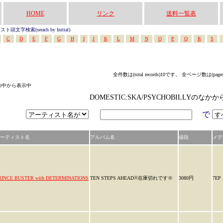
HOME
リンク
送料一覧表
頭文字検索(serach by Initial)
C
D
E
F
G
H
I
J
K
L
M
N
O
P
Q
R
S
全件数は(total records)10です。 全ページ数は(page
ゴリの中から表示中
DOMESTIC:SKA/PSYCHOBILLYのな
で
ーティスト名
アルバム名
値段
メデ
RINCE BUSTER with DETERMINATIONS
TEN STEPS AHEAD※在庫切れです※
3080円
7EP