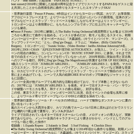
バンド「beat sunset」の総合体「PAPA BEAT SUNSET」！
beat sunsetが2016年に開催した結成10周年記念ライブでリスペクトするPAPA Bをゲストに迎
え共演したことから自然発生的に曲作りをスタートしたエキゾチックSKA!
・世界旅行楽団「Pessor P.Peseta」4作目はインドからヨーロッパ民謡、カリブ、お箏音階、
アフロビートフレーズまで、よりワールドワイドに広がったバンドの新境地。従来のダン
サブルなビートとスラップ・ウッドベースを軸にしながらギターはよりトゥワンギーに、
トロンボーンはより表情豊かに。もちろんシンプルでポップに仕上げたキャッチーなアレ
ンジも健在。
■Pessor P.Peseta：2013年に解散したThe Balby Swing Orchestraの残党野郎どもが集まり2014年
ごろから東京にて曲作りを始める。インストが多めだが、歌モノも混じるスタイル。初期
メンバーはリーダー・ギター/ボーカルに「大森誠也」(キウイとパパイヤ、マンゴーズ)、ス
ラップウッドベースに「とら」(Dog’gie Dogg)、ドラムに「Markee」(Billy Child/Nut
Burgers)、トロンボーンに「Suzuki Strike」(Video Brother / JariBu Afrobeat Arkestra)の4名。
2015年にDOI☆CHAN「元PEZSTOMP/現THE AUTOCRATICS」が加入し、ツイン・トロンボ
ーンの現在の体制に。コンピレーションCD「RUSTIC STOMP 2015」に参加。それまで渋
谷での自主イベントでしかライブを行っていなかったが、2016年初頭に突如台湾と宮古島
へのツアーを敢行。同年にDog’gie Dogg,The Magnificentzが所属するSTIR UP RECORDSより
4曲入りシリーズCD「JUMBLIN’ AIRLINES」、「JUMBLIN’ AIRLINES 2」を発売。マカロ
ニウエスタン、ラテンミュージック、ハワイアン、スパニッシュ、サンバなど雑多な音楽
を、ロカビリーテイストのグレッチサウンドとスラップ・ウッドベースで独自のポップな
形にまとめあげている。シーンで人気の絵師CHEE B’oi’のポップ印象的なジャケットとと
もに話題に。
メンバー全員が他グループでも精力的な活動を続けており、ライブ本数こそ少ないもの
の、2017年には「JUMBLIN’ AIRLINES 3」を発表。ギターで出すスチール・パン・サウン
ドや鍵盤ハーモニカを導入、和テイストの曲も収録し、好評を得る。
この頃、東京ラスティック・ジャンボリー2017に出演、自主イベントの会場も浅草に移
し、よりワールド寄りでディープなバンドやDJとの親交を深めている。
・世界旅行楽団ペッソール・P・ペセタの3作目は、ハードで愉快なダンスチューンに夏の
思い出をパッキング!
嵐のスペインから大西洋を渡り、カリブの島でカーニバル!!日本に戻ればのどかでスリリン
グな磯釣り!!夜は夜で夏祭り。ダンス&夕涼み!!
ライブで注目されているギターで出すスチールパンの音、メロディオンの導入など、実験
的でありながら、メンバー全員のキャラクターにより磨きがかかり、バンドとしてのグル
ーヴも一段と増した快作!!
収録曲：1.Espada Ropera 2.Salandy is Dead 3.Surf Fishing 4.Chochin Disco
■The Balby Swing Orchestraの残党野郎どもが集まり2014年頃から曲作りを開始。初期メンバ
ーはリーダー・ギター/ボーカルに「大森誠也」(キウイとパパイヤ、マンゴーズ)、スラップ