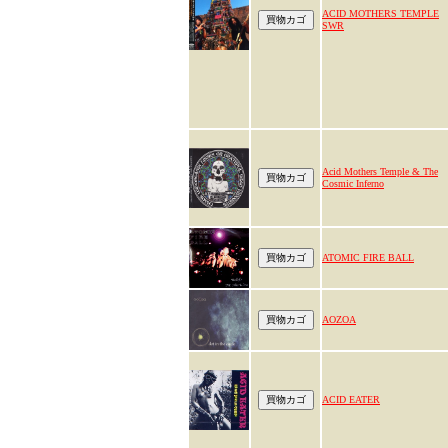
ACID MOTHERS TEMPLE
SWR
Acid Mothers Temple & The
Cosmic Inferno
ATOMIC FIRE BALL
AOZOA
ACID EATER