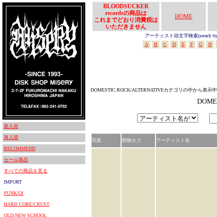
BLOODSUCKER
recordsの商品は
HOME
これまでどおり消費税は
いただきません
アーティスト頭文字検索(serach by In
A
B
C
D
E
F
G
H
DOMESTIC:ROCK/ALTERNATIVEカテゴリの中から表示中
DOME
新入荷
再入荷
写真
買物カゴ
アーティスト名
RECOMMEND
セール商品
すべての商品を見る
IMPORT
PUNK/OI
HARD CORE/CRUST
OLD/NEW SCHOOL