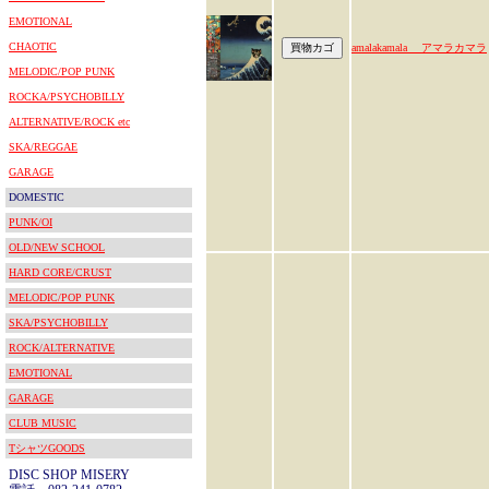
EMOTIONAL
CHAOTIC
amalakamala アマラカマラ
MELODIC/POP PUNK
ROCKA/PSYCHOBILLY
ALTERNATIVE/ROCK etc
SKA/REGGAE
GARAGE
DOMESTIC
PUNK/OI
OLD/NEW SCHOOL
HARD CORE/CRUST
MELODIC/POP PUNK
SKA/PSYCHOBILLY
ROCK/ALTERNATIVE
EMOTIONAL
GARAGE
CLUB MUSIC
TシャツGOODS
DISC SHOP MISERY