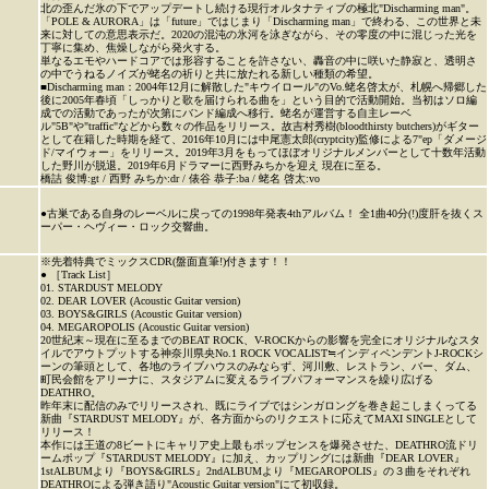
北の歪んだ氷の下でアップデートし続ける現行オルタナティブの極北"Discharming man"。
「POLE & AURORA」は「future」ではじまり「Discharming man」で終わる、この世界と未
来に対しての意思表示だ。2020の混沌の氷河を泳ぎながら、その零度の中に混じった光を
丁寧に集め、焦燥しながら発火する。
単なるエモやハードコアでは形容することを許さない、轟音の中に咲いた静寂と、透明さ
の中でうねるノイズが蛯名の祈りと共に放たれる新しい種類の希望。
■Discharming man：2004年12月に解散した"キウイロール"のVo.蛯名啓太が、札幌へ帰郷した
後に2005年春頃「しっかりと歌を届けられる曲を」という目的で活動開始。当初はソロ編
成での活動であったが次第にバンド編成へ移行。蛯名が運営する自主レーベ
ル"5B"や"traffic"などから数々の作品をリリース。故吉村秀樹(bloodthirsty butchers)がギター
として在籍した時期を経て、2016年10月には中尾憲太郎(cryptcity)監修による7"ep「ダメージ
ド/マイウォー」をリリース。2019年3月をもってほぼオリジナルメンバーとして十数年活動
した野川が脱退。2019年6月ドラマーに西野みちかを迎え 現在に至る。
橋詰 俊博:gt / 西野 みちか:dr / 俵谷 恭子:ba / 蛯名 啓太:vo
●古巣である自身のレーベルに戻っての1998年発表4thアルバム！ 全1曲40分(!)度肝を抜くス
ーパー・ヘヴィー・ロック交響曲。
※先着特典でミックスCDR(盤面直筆!)付きます！！
● ［Track List］
01. STARDUST MELODY
02. DEAR LOVER (Acoustic Guitar version)
03. BOYS&GIRLS (Acoustic Guitar version)
04. MEGAROPOLIS (Acoustic Guitar version)
20世紀末～現在に至るまでのBEAT ROCK、V-ROCKからの影響を完全にオリジナルなスタ
イルでアウトプットする神奈川県央No.1 ROCK VOCALIST≒インディペンデントJ-ROCKシ
ーンの筆頭として、各地のライブハウスのみならず、河川敷、レストラン、バー、ダム、
町民会館をアリーナに、スタジアムに変えるライブパフォーマンスを繰り広げる
DEATHRO。
昨年末に配信のみでリリースされ、既にライブではシンガロングを巻き起こしまくってる
新曲『STARDUST MELODY』が、各方面からのリクエストに応えてMAXI SINGLEとして
リリース！
本作には王道の8ビートにキャリア史上最もポップセンスを爆発させた、DEATHRO流ドリ
ームポップ『STARDUST MELODY』に加え、カップリングには新曲『DEAR LOVER』
1stALBUMより『BOYS&GIRLS』2ndALBUMより『MEGAROPOLIS』の３曲をそれぞれ
DEATHROによる弾き語り"Acoustic Guitar version"にて初収録。