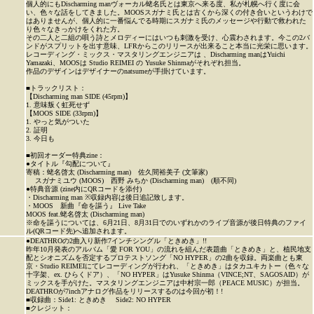
個人的にもDischarming manヴォーカル蛯名氏とは東京へ来る度、私が札幌へ行く度に会
い、色々な話をしてきました。MOOSスガナミ氏とは古くから深くの付き合いというわけで
はありませんが、個人的に一番悩んでる時期にスガナミ氏のメッセージや行動で救われた
り色々なきっかけをくれた方。
その二人と二組の唄う詩とメロディーにはいつも刺激を受け、心震わされます。今この2バ
ンドがスプリットを出す意味、LFRからこのリリースが出来ること本当に光栄に思います。
レコーディング・ミックス・マスタリングエンジニアは 、Discharming manはYuichi
Yamazaki、MOOSは Studio REIMEI の Yusuke Shinmaがそれぞれ担当。
作品のデザインはデザイナーのnatsumeが手掛けています。
■トラックリスト：
【Discharming man SIDE (45rpm)】
1. 意味叛く虹死せず
【MOOS SIDE (33rpm)】
1. やっと気がついた
2. 証明
3. 今日も
■初回オーダー特典zine：
●タイトル『勾配について』
寄稿：蛯名啓太 (Discharming man) 佐久間裕美子 (文筆家)
スガナミユウ (MOOS) 西野 みちか (Discharming man) (順不同)
●特典音源 (zine内にQRコードを添付)
・Discharming man ※収録内容は後日追記致します。
・MOOS 新曲『命を謳う』 Live Take
MOOS feat.蛯名啓太 (Discharming man)
※命を謳うについては、6月21日、8月31日でのいずれかのライブ音源が後日特典のファイ
ル(QRコード先)へ追加されます。
●DEATHROの2曲入り新作7インチシングル「ときめき」!!
昨年10月発表のアルバム「愛 FOR YOU」の流れを組んだ表題曲「ときめき」と、植民地支
配とシオニズムを否定するプロテストソング「NO HYPER」の2曲を収録。両楽曲とも東
京・Studio REIMEIにてレコーディングが行われ、「ときめき」はタカユキカトー（色々な
十字架、ex. ひらくドア）、「NO HYPER」はYusuke Shinma（VINCE;NT、SAGOSAID）が
ミックスを手がけた。マスタリングエンジニアは中村宗一郎（PEACE MUSIC）が担当。
DEATHROが7inchアナログ作品をリリースするのは今回が初！!
■収録曲：Side1: ときめき Side2: NO HYPER
■クレジット：