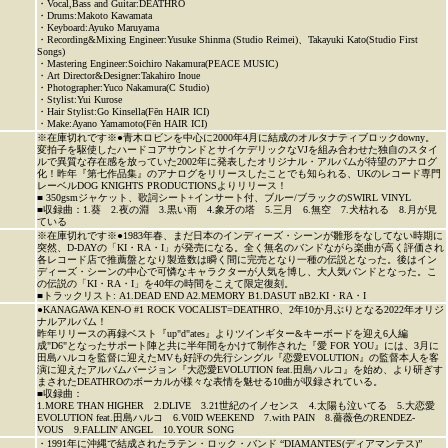
・Vocal,Bass and Guitar:DEATHRO
・Drums:Makoto Kawamata
・Keyboard:Ayuko Maruyama
・Recording&Mixing Engineer:Yusuke Shinma (Studio Reimei)、Takayuki Kato(Studio First
Songs)
・Mastering Engineer:Soichiro Nakamura(PEACE MUSIC)
・Art Director&Designer:Takahiro Inoue
・Photographer:Yuco Nakamura(C Studio)
・Stylist:Yui Kurose
・Hair Stylist:Go Kinsella(Fēn HAIR ICI)
・Make:Ayano Yamamoto(Fēn HAIR ICI)
※在庫切れです※●青木ロビンを中心に2000年4月に結成のオルタナティブロックdowny。
変拍子を駆使したハードコアサウンドとサイケデリックなVJを組み合わせた独自のスタイ
ルで異質な存在感を放っていた2002年に発表したオリジナル・アルバムが待望のアナログ
化！昨年『第七作品集』のアナログをリリースしたことでも知られる、UKのレコード専門
レーベルDOG KNIGHTS PRODUCTIONSよりリリース！
■ 350gsmジャケット、歌詞シート+インサート付、ブルー/ブラックのSWIRL VINYL
■収録曲：1.葵 2.夜の淵 3.黒い雨 4.象牙の塔 5.三月 6.無空 7.犬枯れる 8.月が見
ている
※在庫切れです※●1983年春、まだ日本のインディーズ・シーンが雛形をなしてない時期に
突然、D-DAYの「KI・RA・I」が発売になる。全く無名のバンドながら楽曲が高く評価され
各レコード店で推薦盤となり製造数は瞬く間に完売となり一種の伝説となった。後はイン
ディーズ・シーンの中心で可憐なキャラクターが人気を博し、大人気バンドとなった。こ
の伝説の「KI・RA・I」を40年の時間をこえて限定復刻。
■トラックリスト: A1.DEAD END A2.MEMORY B1.DASUT nB2.KI・RA・I
●KANAGAWA KEN-O #1 ROCK VOCALIST=DEATHRO、2年10か月ぶりとなる2022年オリジ
ナルアルバム！
昨年リリースの再録ベスト『up"d"ates』よりツインギター&キーボードを迎え6人編
成"D6"となったサポート陣と共に半年間をかけて制作された『愛 FOR YOU』には、3月に
田島ハルコを監督に迎えたMVも好評の先行シングル『恋愛EVOLUTION』の監督本人を客
演に迎えたアルバムバージョン『大恋愛EVOLUTION feat.田島ハルコ』を始め、より研ぎす
まされたDEATHROのボーカルが様々な表情を魅せる10曲が収録されている。
■収録曲：
1.MORE THAN HIGHER 2.DLIVE 3.21世紀のイノセンス 4.太陽も泣いてる 5.大恋愛
EVOLUTION feat.田島ハルコ 6.V0ID WEEKEND 7.with PAIN 8.薔薇色のRENDEZ-
VOUS 9.FALLIN' ANGEL 10.YOUR SONG
・1991年に沖縄で結成されたラテン・ロック・バンド “DIAMANTES(ディアマンテス)”