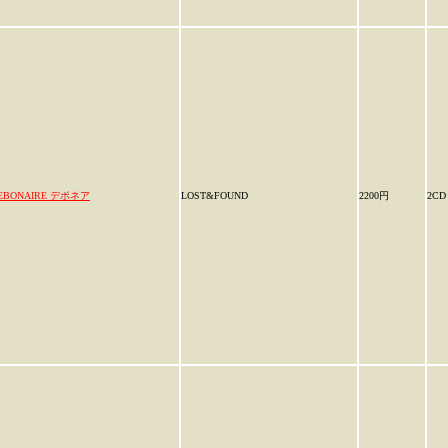
EBONAIRE デボネア
LOST&FOUND
2200円
2CD