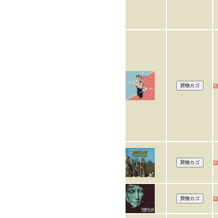
D
D
D