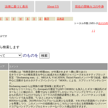
法律に基づく表示
About US
現在の買物カゴの中身
T
U
V
W
X
Y
Z
数字
日本語
トータル件数:29件1-25
次の25件
1
2
s)2です
なかから検索します
のものを
ィア
コメント
※特典には『特典音源付きの特製zine』が付属されます！(数に限りあり)
元キウイロールの蛯名啓太を中心に結成された札幌のジャパニーズオルタナティブロック
至宝 『Discharming man』と、MEGA X, V/ACATION, Thiiird Placeのメンバー等で結成、都内
中心に活動するオルタナティブパンクバンド『MOOS』による、スプリット7インチレコー
ド。
Dischaming manからは渾身の1曲”意味叛く虹死せず”。
LFRからリリースもしているevepartyや最近ではMY CHORDにも加入したギター橋詰氏のギ
ターもここに極まれり、音数ではなく説得力でしかないフレージングとサウンドメイク、
みちか氏のドラムだけではなくコーラスの圧倒的必要性と美しさ、メンバーチェンジを経
てのバンドである意味、”いまとこれから”の楽曲。
MOOSからは3曲。2023年の1stフルアルバム以来となる音源、それぞれの音楽的バックボー
ンを尊重しつつ、このメンバーの信頼感だからこそのぶつかり合える初期衝動パンク/ハー
ドコアなバンドアンサンブルとキャッチーなバランス感は流石すぎます。