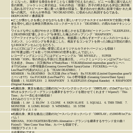
と になった。振動する発信を余すことなく振動で伝えるために。ビニ ール盤に掘り込んだ
音の刺青。 ジャケットに表す絵は、SALの作品 「揺蕩2」芥子の咲き乱れる岸辺に満月映
し流れる川でスピーカー 船に乗った骸骨が揺蕩う。繋ぎ合わせた帆布に鉛筆で描か れた未
知への風穴。 それらが本作品「NO DEAD END」に収められた転回する心である。
DEEPCOUNT // 桑原延享
●どこか懐かしさを感じさせながらも全く新しいオリジナルスタイルJ-ROCKで全国に中毒
者を増やし続ける神奈川県央No.1ロックボーカリスト「DEATHRO」の両A-Sideマキシシン
グル！
ワイルドな中にも煌びやかさと淫靡さを感じさせる王道の8ビートナンバー「SLEEPLESS」
とDEATHRO流”優しさロック”を体現した極上のポップソング「RHAPSODY」
ツアーファイナルワンマンでも披露され、初披露にも拘らずオーディエンスのコール＆レ
スポンス、シンガロングを巻き起こした、相反するコンセプトを持った2曲は21世紀の新た
なJ-ROCKアンセムになるだろう。
さらにCDにはファンの熱い要望に応えオリジナルカラオケバージョンも収録！
2017年夏は聴いて＆歌ってDEATHROの世界を楽しんでほしい。
レコーディングエンジニアにはデビューシングル『BE MYSELF』、SUPER
DUMB『JOIN』等の作品も手掛けた荒金康介氏、、バックミュージシャンは1stアルバムに
引き続き、Drums：川又慎(Not it?Yeah)/Bass：YUKARI(limited express(has gone?)/ニーハ
オ!!!!)/Guitar：小野寺陽多(Groaning Groove/Daiei Spray)/Guitar：FUCKER(レーベル
LessThanTV代表)の4人による「TEAM DEATHRO」！
MEMBER：Vo.DEATHRO Dr.川又慎 (Not it?Yeah!) Ba.YUKARI (Limited Express(has gone?)/
ニーハオ‼‼) Gu.FUCKER (LessThanTV) Gu.小野寺陽多 (Groaning Groove/Daiei Spray)
収録曲：1. SLEEPLESS 2. RHAPSODY 3. SLEEPLESS (Original Karaoke) 4. RHAPSODY
(Original Karaoke)
●札幌出身、東京を拠点に活動の3ピースパンクロックバンド「DIRTLAY」の2ndアルバム！
90'sオルタナパンク～グランジを継承するサウンドを聴かせてくれます！Wipersの「This
Time」カバー含む全10曲収録！
LPのみのリリースです。
収録曲：1. A# 2. BLOW 3. CLONE 4. SKIN SLAVE 5. SQUALL 6. THIS TIME 7.
MONSTER 8. LOMG ROAD 9. WINDMILL 10. STIM
※特別プライス！※
●札幌出身、東京を拠点に活動の3ピースパンクロックバンド「DIRTLAY」の2005年1stアル
バム！
NIRVANA、FOO FIGHTERS等の90's Alternative～グランジを継承するサウンド全11曲！
Pixiesの「Here Come Your Man」カバーも収録です。
※特別プライス！※
※在庫切れです※