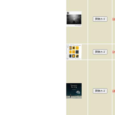
Di
Dy
D