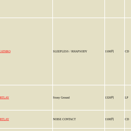
EATHRO
SLEEPLESS / RHAPSODY
1100円
CD
IRTLAY
Stony Ground
1320円
LP
IRTLAY
NOISE CONTACT
1100円
CD