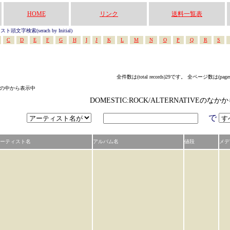
HOME
リンク
送料一覧表
頭文字検索(serach by Initial)
C
D
E
F
G
H
I
J
K
L
M
N
O
P
Q
R
S
全件数は(total records)29です。 全ページ数は(page
テゴリの中から表示中
DOMESTIC:ROCK/ALTERNATIVEの
で
ーティスト名
アルバム名
値段
メデ