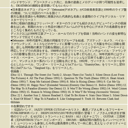
バンドサウンド、アコースティック共に、自身の楽曲とメロディーが持つ可能性を追求し
た、DEATHROの挑戦を是非聴いてもらいたい！
●日本最古ネオアコ・グループ「Debonaire(デボネア)」がCD未発表音源と1990年のライブ盤
の2枚組、ついに伝説のベールを脱ぐ！
膨大な過去音源から奇跡的に発掘された代表的な名曲と全盛期のライブをデジタル・リマ
スターでリリース！
本作に収録の楽曲はフリッパーズ・ギターのラジオでも紹介されたデビュー7インチの収録
曲をはじめ、初期のカセット作品や2枚のアルバムのデモを中心にデボネアの名曲群を余す
ところなく集めたものとなっている。
ディスク2には1990年江坂ブーミン・ホールでのライブを収録！当時のバンドの姿を鮮明な
サウンドで伝えてくれる。
■Debonaire：80年代後半に高校の同級生でグループを結成、アズテック・カメラ、ペイル・
ファウンテンズ、スミスなどのサウンドに影響うけたバンドとして大阪を中心に活動を開
始。折しも同時期の東京で活動を開始したロリポップ・ソニックやペニー・アーケードと
呼応しライブでの共演をする。1988年の自主でリリースした7インチはペイル・ファウンテ
ンズの影響を受けたネオアコ・サウンドを誰よりも早く打ち出した。90年代前半にはヴィ
ーナス・ペーター、シークレット・ゴールドフィッシュなど日本でも盛り上がったインデ
ィー、マンチェスター系のバンドと活動を共にする。1992年、ヴィーナス・ペーターを中
心としたレーベル、ワンダー・リリースより1stアルバム『EtarnityOne』をリリースし翌93
年に2ndアルバム『Tanglued Up』をリリースした。
収録曲：
[Disc 1] 1. Through The Street (1st 7inch) 2. Always There (1st 7inch) 3. Silent Down (Lost From
The Pictures) 4. All The Past (Demo 1991) 5. Question To The Truth (Demo 1991) 6. Heart Attack
(Demo 1991) 7. Keep Me Satisied (Demo 1991) 8. Mist Is Rising (Demo 1991) 9. Cut Me Up
(Demo 1991) 10. Happy Now? (Extended Version) (Eternity One Demo) 11. Belive (Demo 1991) 12.
The Map To A Paradise (Eternity One Demo) 13. It Won’T Be Wrong (Demo 1992) 14. Word Crimes
(Demo 1992) 15. Reason Is Wrong (Demo 1992) 16. It Won’T Be Wrong (Accousitic Version)
[Disc 2] 1. Another Sun 2. Almost Reached 3. Glad To Be Alone 4. Stars Once Shine 5. Silent Down
6. Kind Of Blind 7. Map To A Paradise 8. Like Underground 9. Truth 10. Between Clark And
Hilldale
※在庫切れです※
・ 伝説のバンド、JAZZY UPPER CUTのボーカリスト、桑原ノブさん率 いるフリーキー
FUNK/HIPHOPバンド、DEEPCOUNTの2017年作が待望の 登場！！ ノブさんが紡ぎ出す独
特のリリック、むせび泣くトランペットに BASS：ALI（元チャニワ）、GUITAR：三田村
卓（元PAINTBOX/ブルー スビンボーズ）、DRUMS：福島紀明の強烈なるメンバーにゲス
トミ ュージシャンも参加した今作は最高傑作と呼んで一向に差し支えな いクオリティーと
想いが詰め込まれている！！