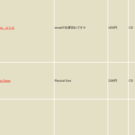
lica エリカ
reward※在庫切れです※
1650円
CD
os Errors
Physical Eros
2200円
CD