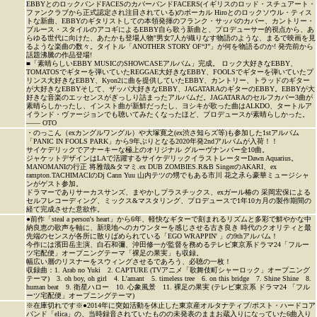
EBBYとのロックバンドFACESのカバーバンドFACERS(イギリスのロッド・スチュアート・
ファンクラブから正式認定され注目されている)のボーカル Hiroとのロックソウル・ティス
トな新曲、EBBYのギタリストしての本領発揮のフランク・サッパのカバー、カントリー・
ブルース・スタイルのアコギによるEBBY自ら歌う新曲と、プロデューサー的視点から、あ
らゆる世代に向けた、あたかも登場人物"男女7人が織りなす物語のような、まるで映画を見
るような楽曲の数々。タイトル「ANOTHER STORY OF“J”」が何を物語るのか! 発売前から
話題沸騰の作品登場!
■「素晴らしいEBBY MUSICのSHOWCASEアルバム」完成。 ロック大好きなEBBY、
TOMATOSでギターを弾いていたREGGAE大好きなEBBY、FOOLSでギターを弾いていたプ
リンス大好きなEBBY、Kyon2に曲を提供していたEBBY、カントリー、トラッドのギター
が大好きなEBBYそして、ザッパ大好きなEBBY、JAGATARAのギターのEBBY。EBBYが大
好きな音楽のエッセンスがぎっしり詰まったアルバムだ。JAGATARAのセルフカバー3曲が
素晴らしかったし、インスト曲が新鮮だったし、ヨシキが歌った曲はALKDO、タートルア
イランド・ヴァージョンでも聴いてみたくなったほど、プロデュースが素晴らしかった。
―― OTO
・のっこん（exカングルワングル）や大塚寛之(ex渋さ知らズ等)も参加した1stアルバム
「PANIC IN FOOLS PARK」から9年ぶりとなる2020年発2ndアルバムが入荷！！
サイケデリックでアナーキーな極上のオリジナル グルーヴナンバー全10曲。
ジャケットデザインはLAで活躍するサイケデリックイラストレーターDawn Aquarius。
MANOMANIの行正 将雅哉&タマミ.ex DUB ZOMBIES.R&B SingerのAKARI、ex
rampton.TACHIMACIのDj Cann Yuu 山内テツの甥でもある市川 花之氶ら豪華ミュージシャ
ンがゲスト参加。
ドラマーでありサーカスサンズ、まやかしプラスチックス、exガール椿の 采岡宏保による
セルフレコーディング、ミックス&マスタリング、プロデュースで1年10カ月の製作期間の
経て完成させた意欲作。
●前作「steal a person's heart」から6年、軽快なギターで刻まれるリズムと多彩で鮮やかな中
納良恵の歌声を軸に、新境地へのカウンターを感じさせる古き良き 時代のクオリティと最
先端のセンスが各所に散りばめられている「EGO WRAPPIN' 」の9thアルバム！
今作には濱田岳主演、白石和彌、沖田修一が監督を務めるテレビ東京系ドラマ24「フルー
ツ宅配便」オープニングテーマ「裸足の果実」も収録。
幅広い層のリスナーをスウィングさせるであろう、必聴の一枚！
収録曲：1. Arab no Yuki 2. CAPTURE (TVアニメ「歌舞伎町シャーロック」オープニング
テーマ) 3. oh boy, oh girl 4. L'amant 5. timeless tree 6. on this bridge 7. Shine Shine 8.
human beat 9. 衛星ハロー 10. 心象風景 11. 裸足の果実 (テレビ東京系 ドラマ24 「フル
ーツ宅配便」オープニングテーマ)
※在庫切れです※●2014年に突如活動を休止した東京産オルタナティブ/ポスト・ハードコア
バンド「elica」の、当時録音されていたものの未発表のままお蔵入りになっていた6曲入り