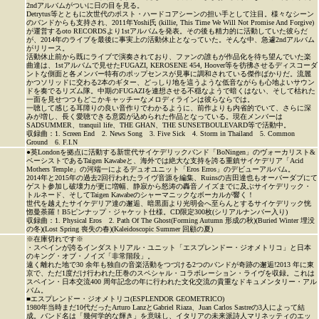
2ndアルバムがついに日の目を見る。
Detrytus等とともに次世代のポスト・ハードコアシーンの担い手として注目。様々なシーン
のバンドからも支持され、2011年Yoshi氏 (killie, This Time We Will Not Promise And Forgive)
が運営するoto RECORDSより1stアルバムを発表。その後も精力的に活動していた彼らだ
が、2014年のライブを最後に事実上の活動休止となっていた。そんな中、急遽2ndアルバム
がリリース。
活動休止前から既にライブで演奏されており、ファンの誰もが作品化を待ち望んでいた楽
曲達は、1stアルバムで見せたFUGAZI, KEROSENE 454, Hoover等を彷彿させるディスコーダ
ントな側面と各メンバー特有のポップセンスが見事に調和されている傑作ばかりだ。流麗
かつソリッドに交わる2本のギター、どっしり地を這うような低音ながらも心地よいサウン
ドを奏でるリズム隊。中期のFUGAZIを連想させる不穏なようで暗くはない、そして枯れた
一面を見せつつもどこかキャッチーなメロディラインは彼らならでは。
一聴して感じる耳障りの良い音作りでわかるように、前作よりも内省的でいて、さらに深
みが増し、長く愛聴できる意図が込められた作品となっている。現在メンバーは
SADSUMMER、tranquil life、THE GHAN、THE SUNSETBOULEVARD等で活動中。
収録曲：1. Screen End 2. News Song 3. Five Sick 4. Storm in Thailand 5. Common
Ground 6. F.I.N
●英Londonを拠点に活動する新世代サイケデリックバンド「BoNingen」のヴォーカリスト&
ベーシストであるTaigen Kawabeと、海外では絶大な支持を誇る重鎮サイケデリア「Acid
Mothers Temple」の河端一によるデュオユニット「Eros Erros」のデビューアルバム。
2014年と2015年の過去2回行われたライヴ音源を編集、Ruinsの吉田達也もオーバーダブにて
ゲスト参加し破壊力が更に増幅、静寂から怒涛の轟音ノイズまでに及ぶサイケデリック・
トルネード、そしてTaigen Kawabeのシャーマニックなボーカルが響く！
世代を越えたサイケデリア達の邂逅、暗黒面より光明会へ至らんとするサイケデリック恍
惚曼荼羅！B5ピンナップ・ジャケット仕様。CD限定300枚(シリアルナンバー入り)
収録曲：1. Physical Eros 2. Path Of The Ghost(Forming Autumn 形成の秋)(Buried Winter 埋没
の冬)(Lost Spring 喪失の春)(Kaleidoscopic Summer 回顧の夏)
※在庫切れです※
・スペインが誇るインダストリアル・ユニット「エスプレンドー・ジオメトリコ」と日本
のキング・オブ・ノイズ「非常階段」。
遠く離れた地で30 余年も独自の音楽活動をつづける2つのバンドが奇跡の邂逅!2013 年に東
京で、ただ1度だけ行われた圧巻のスペシャル・コラボレーション・ライヴを収録。これは
スペイン・日本交流400 周年記念の年に行われた文化交流の貴重なドキュメンタリー・アル
バム。
■エスプレンドー・ジオメトリコ(ESPLENDOR GEOMETRICO)
1980年当時まだ10代だったArturo LanzとGabriel Riaza、Juan Carlos Sastreの3人によって結
成。バンド名は「幾何学的な輝き」を意味し、イタリアの未来派詩人マリネッティのエッ