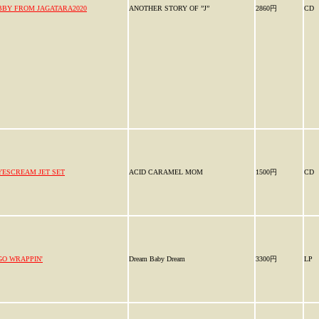
BBY FROM JAGATARA2020
ANOTHER STORY OF ”J”
2860円
CD
YESCREAM JET SET
ACID CARAMEL MOM
1500円
CD
GO WRAPPIN'
Dream Baby Dream
3300円
LP