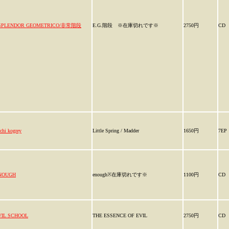
SPLENDOR GEOMETRICO/非常階段
E.G.階段 ※在庫切れです※
2750円
CD
ichi kogrey
Little Spring / Madder
1650円
7EP
NOUGH
enough※在庫切れです※
1100円
CD
VIL SCHOOL
THE ESSENCE OF EVIL
2750円
CD