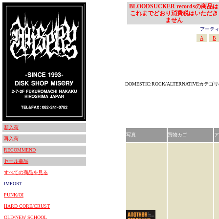
BLOODSUCKER recordsの商品は
これまでどおり消費税はいただき
ません
アーティスト
A
B
DOMESTIC:ROCK/ALTERNATIVEカ
新入荷
写真
買物カゴ
ア
再入荷
RECOMMEND
セール商品
すべての商品を見る
IMPORT
PUNK/OI
HARD CORE/CRUST
OLD/NEW SCHOOL