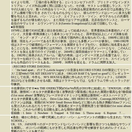
セイより引用。 「工場の音を再現する」というコンセプトの下、プリミティヴなインダス
トリアル・ノイズ作品は瞬く間に話題となった。その後、サスト レが脱退しランス、リア
サの2人組となり、数々の作品をリリース。どの作品も限定発売のため今日では高価なプレ
ミアム価格で取り引き されているものも少なくない。 彼らのサウンドはシーンに多大な影
響を与えたと言われ、パン・ソニック、エイフェックス・ツイン、オウテカらとの共通性
を論ずるものが後を絶たない。 また現在ではリアサは脱退。北京在住のランスと、ローマ
在住のサヴェリオ・エヴァンゲリスタ(Saverio Evangelista)の2人組で活動している。
■非常階段
1979年に京都でJOJO広重と頭士奈生樹によって結成された、世界最初&日本最初のノイズ
バンド。大音量+即興演奏という基本コンセプトのもと、四半世紀以上にノイズ演奏を続
け、「キング・オブ・ノイズ」という異名で国内外に名を知られている。1980年に頭士脱
退後、現在もメンバーであるT.美川が参加、ほかにも多数メンバーが参加し、1980-1982年
頃はステージで破壊的なパフォーマンスを展開するライブを行い、全国的に知名度をあげ
ることになる。80年代後半にはJUNKO、コサカイフミオが正式メンバーとなり、この4人に
ゲストを加える形でのライブが続くが、2004年に柴田奈緒がドラマーとして参加してい
る。1982年に発表されたアルバム「蔵六の奇病」はインディーズ史上の名盤であり、ロン
グセラーを続けている。海外でのライブ公演も多く、イギリスやアメリカ、スペインなど
からも作品のリリースもある。 2009年、30周年を迎える。ドラムに岡野太加入。
（RECORD STORE DAY2016）
・「the band apart」 のドラムeiichi kogreyソロ音源をRECORD STORE DAY限定にてリリー
ス! 三宿Webの"DE KIT DEEJAY'S"に続き、ORGAN BARでも"good so good"にてレギュラー
DJとして出演。今作も、90’S HOUSEを基調に作られたサウンドプロジェクト。LEMON
JELLYなどを彷彿とさせるA面。B面はドラマーならでは、な生ドラムで作ったトラックが
印象的。
※在庫切れです※●ex THE OXIDE(下関)のGu/Vo丹氏が2011年に結成した「ENOUGH」の初
音源。激情HC～オルタナ的要素が強く攻撃的且つ緊張感に包まれた展開が最高な全7曲収録
の1st mini album! 攻撃的なフレーズやダイナミックな展開は激情HC～ポストハードコア、
オルタナ的要素も感じられ、 Drive Like Jehu , HIS HERO IS GONE , Converge,HOOVERなど
のファンは勿論、初期のH.W.Mや Small Brown Bikeなどに観られる熱さ満載のEmoファンに
も受け入れられるだろうサウンド。緊張感とダークな雰囲気漂う全7曲収録の1st mini album
である。これからの更なる活動も楽しみな期待の新星!
収録曲：1. Intro 2. Nowhere 3. Trapped 4. Till then 5. Throw away 6. Rupture 7. ...
●過去、確かに存在し一瞬で死滅したポジ・バン・ムーヴメントの残骸から生まれた『EVIL
SCHOOL』。
UK、US、JAPAN等々のダークサウンドなパンクバンドに影響を受けつつも独自なサウンド
を展開し、ポジパンの呪縛にもがき苦しむ同志連を呼び寄せ解放するためのレクイエム・
禁断のサウンドを奏でる!