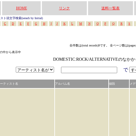
HOME
リンク
送料一覧表
頭文字検索(serach by Initial)
C
D
E
F
G
H
I
J
K
L
M
N
O
P
Q
R
S
全件数は(total records)9です。 全ページ数は(page
テゴリの中から表示中
DOMESTIC:ROCK/ALTERNATIVEの
で
ーティスト名
アルバム名
値段
メデ