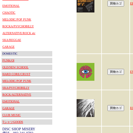
E
EMOTIONAL
CHAOTIC
MELODIC/POP PUNK
ROCKA/PSYCHOBILLY
ALTERNATIVE/ROCK etc
SKA/REGGAE
GARAGE
DOMESTIC
PUNK/OI
OLD/NEW SCHOOL
E
HARD CORE/CRUST
MELODIC/POP PUNK
SKA/PSYCHOBILLY
ROCK/ALTERNATIVE
EMOTIONAL
E
GARAGE
CLUB MUSIC
TシャツGOODS
DISC SHOP MISERY