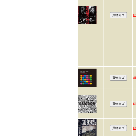
E
ei
E
E