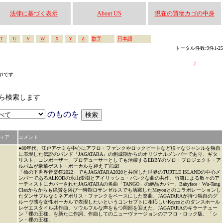
法律に基づく表示
About US
現在の買物カゴの中身
T
U
V
W
X
Y
Z
数字
日本語
トータル件数:9件1-25
1
s)1です
なかから検索します
のものを
ィア
コメント
●80年代、江戸アケミを中心にアフロ・ファンクやロックビートなど様々なジャンルを独自
に表現した伝説のバンド『JAGATARA』の創成期からのオリジナルメンバーであり、ギタ
リスト、コンポーザー、プロデューサーとしても活躍するEBBYのソロ・プロジェクト・ア
ルバムが豪華ゲスト・ボーカルを迎えて完成!
「橋の下世界音楽祭2022」でもJAGATARA2020と共演した世界のTURTLE ISLANDの中心メ
ンバーであるALKODの永山愛樹とアイリッシュ・パンクな曲の共作、竹舞による数々のア
ーティストにカバーされたJAGATARAの名曲「TANGO」の絶品カバー、Babyface・Wu-Tang
Clanからからも絶賛を浴び一時期ロサンゼルスでも活躍したMeyouとのコラボレーションし
たダンサブルなミネアポリス・ファンクをベースにした楽曲、JAGATARAが持つ独自のグ
ルーヴ感を女性ボーカルで表現したいというコンセプトに相応しいKeycoとのダンスホール
レゲエスタイル共作曲、ソウルフルな声をもつ岡部を迎えた、JAGATARAのキラーチュー
ン「裸の王様」を新たに作詞、作曲してのニューヴァージョンのアフロ・ロック版、「シ
ン・裸の王様」!