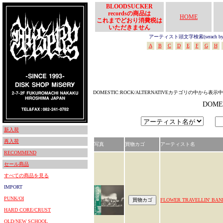
BLOODSUCKER
recordsの商品は
HOME
これまでどおり消費税は
いただきません
アーティスト頭文字検索(serach by In
A
B
C
D
E
F
G
H
DOMESTIC:ROCK/ALTERNATIVEカテゴリの中から表示中
DOME
新入荷
再入荷
写真
買物カゴ
アーティスト名
RECOMMEND
セール商品
すべての商品を見る
IMPORT
PUNK/OI
FLOWER TRAVELLIN' BAN
HARD CORE/CRUST
OLD/NEW SCHOOL