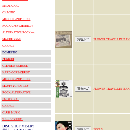
EMOTIONAL
CHAOTIC
MELODIC/POP PUNK
ROCKA/PSYCHOBILLY
ALTERNATIVE/ROCK etc
SKA/REGGAE
FLOWER TRAVELLIN' BAN
GARAGE
DOMESTIC
PUNK/OI
OLD/NEW SCHOOL
HARD CORE/CRUST
MELODIC/POP PUNK
SKA/PSYCHOBILLY
FLOWER TRAVELLIN' BAN
ROCK/ALTERNATIVE
EMOTIONAL
GARAGE
CLUB MUSIC
TシャツGOODS
DISC SHOP MISERY
FOOLS