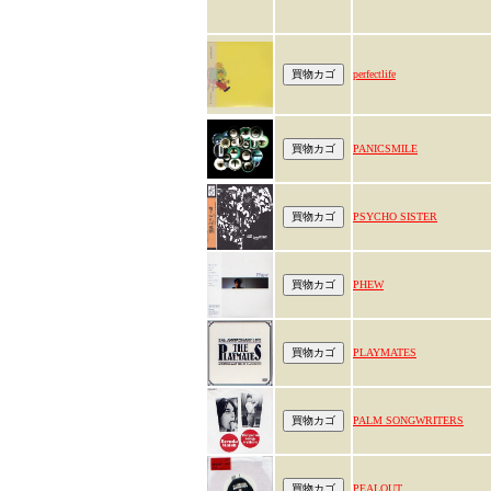
perfectlife
PANICSMILE
PSYCHO SISTER
PHEW
PLAYMATES
PALM SONGWRITERS
PEALOUT