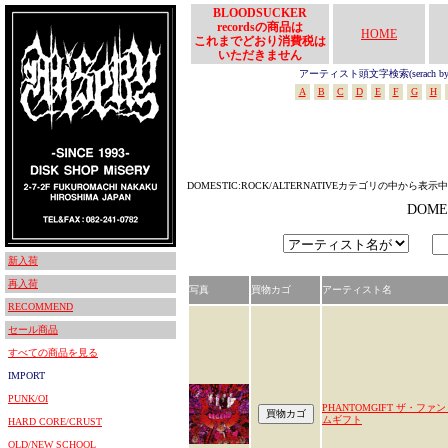
BLOODSUCKER
recordsの商品は
HOME
これまでどおり消費税は
いただきません
アーティスト頭文字検索(serach by In
A
B
C
D
E
F
G
H
DOMESTIC:ROCK/ALTERNATIVEカテゴリの中から表示中
DOME
新入荷
再入荷
写真
買物カゴ
アーティスト名
RECOMMEND
セール商品
すべての商品を見る
IMPORT
PUNK/OI
PHANTOMGIFT ザ・ファ
ムギフト
HARD CORE/CRUST
OLD/NEW SCHOOL