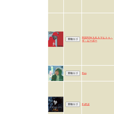
PEEPOW A.K.A マヒトゥ・
ザ・ピーポー
Pico
P-iPLE