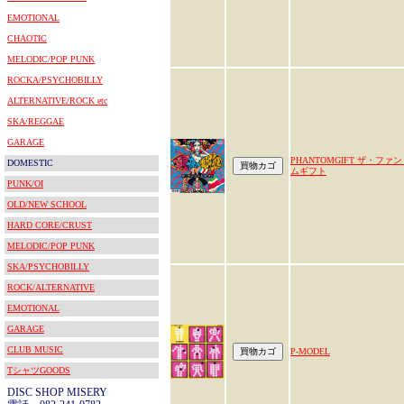
EMOTIONAL
CHAOTIC
MELODIC/POP PUNK
ROCKA/PSYCHOBILLY
ALTERNATIVE/ROCK etc
SKA/REGGAE
GARAGE
PHANTOMGIFT ザ・ファ
DOMESTIC
ムギフト
PUNK/OI
OLD/NEW SCHOOL
HARD CORE/CRUST
MELODIC/POP PUNK
SKA/PSYCHOBILLY
ROCK/ALTERNATIVE
EMOTIONAL
GARAGE
CLUB MUSIC
P-MODEL
TシャツGOODS
DISC SHOP MISERY