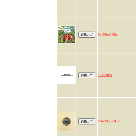
Pen Friend Club
PLASTICS
POWER (パワー)