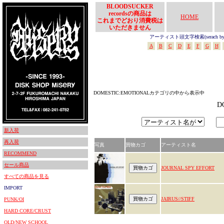
BLOODSUCKER
recordsの商品は
HOME
これまでどおり消費税は
いただきません
アーティスト頭文字検索(serach by In
A
B
C
D
E
F
G
H
DOMESTIC:EMOTIONALカテゴリの中から表示中
D
新入荷
再入荷
写真
買物カゴ
アーティスト名
RECOMMEND
セール商品
JOURNAL SPY EFFORT
すべての商品を見る
IMPORT
JAIRUS//STIFF
PUNK/OI
HARD CORE/CRUST
OLD/NEW SCHOOL