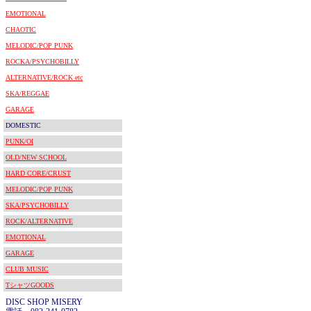
EMOTIONAL
CHAOTIC
MELODIC/POP PUNK
ROCKA/PSYCHOBILLY
ALTERNATIVE/ROCK etc
SKA/REGGAE
GARAGE
DOMESTIC
PUNK/OI
OLD/NEW SCHOOL
HARD CORE/CRUST
MELODIC/POP PUNK
SKA/PSYCHOBILLY
ROCK/ALTERNATIVE
EMOTIONAL
GARAGE
CLUB MUSIC
TシャツGOODS
DISC SHOP MISERY