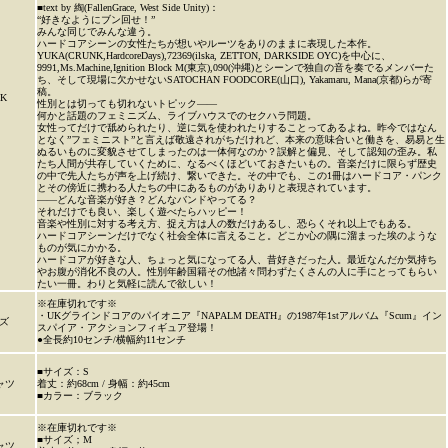
■text by 綯(FallenGrace, West Side Unity)：
“好きなようにブン回せ！”
みんな同じでみんな違う。
ハードコアシーンの女性たちが想いやルーツをありのままに表現した本作。
YUKA(CRUNK,HardcoreDays),72369(ilska, ZETTON, DARKSIDE OYC)を中心に、
9991,Ms.Machine,Ignition Block M(東京),090(沖縄)とシーンで独自の音を奏でるメンバーた
ち、そして現場に欠かせないSATOCHAN FOODCORE(山口), Yakamaru, Mana(京都)らが寄
稿。
K
性別とは切っても切れないトピック——
何かと話題のフェミニズム、ライブハウスでのセクハラ問題。
女性ってだけで舐められたり、逆に気を使われたりすることってあるよね。昨今ではなん
となく”フェミニスト”と言えば敬遠されがちだけれど、本来の意味合いと働きを、易易と生
ぬるいものに変貌させてしまったのは一体何なのか？誤解と偏見、そして認知の歪み。私
たち人間が共存していくために、なるべくほどいておきたいもの。音楽だけに限らず歴史
の中で先人たちが声を上げ続け、繋いできた。その中でも、この1冊はハードコア・パンク
とその傍近に携わる人たちの中にあるものがありありと表現されています。
——どんな音楽が好き？どんなバンドやってる？
それだけでも良い、楽しく遊べたらハッピー！
音楽や性別に対する考え方、捉え方は人の数だけあるし、恐らくそれ以上でもある。
ハードコアシーンだけでなく社会全体に言えること。どこか心の隅に溜まった埃のような
ものが気にかかる。
ハードコアが好きな人、ちょっと気になってる人、昔好きだった人。最近なんだか気持ち
やお腹が消化不良の人。性別年齢国籍その他諸々問わずたくさんの人に手にとってもらい
たい一冊。わりと気軽に読んで欲しい！
※在庫切れです※
・UKグラインドコアのパイオニア『NAPALM DEATH』の1987年1stアルバム『Scum』イン
ズ
スパイア・アクションフィギュア登場！
●全長約10センチ/横幅約11センチ
■サイズ：S
ャツ
着丈：約68cm / 身幅：約45cm
■カラー：ブラック
※在庫切れです※
■サイズ；M
ャツ