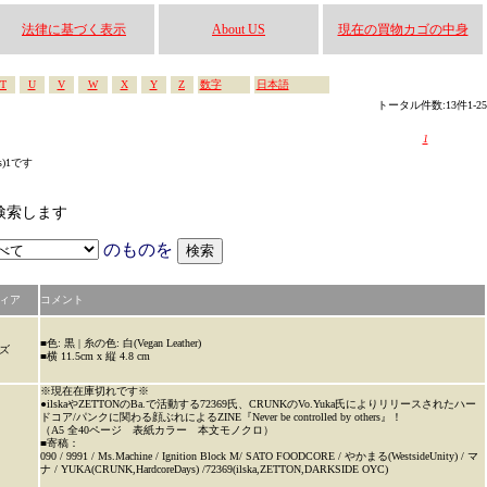
法律に基づく表示
About US
現在の買物カゴの中身
T
U
V
W
X
Y
Z
数字
日本語
トータル件数:13件1-25
1
s)1です
ら検索します
のものを
ィア
コメント
■色: 黒 | 糸の色: 白(Vegan Leather)
ズ
■横 11.5cm x 縦 4.8 cm
※現在在庫切れです※
●ilskaやZETTONのBa.で活動する72369氏、CRUNKのVo.Yuka氏によりリリースされたハー
ドコア/パンクに関わる顔ぶれによるZINE『Never be controlled by others』！
（A5 全40ページ 表紙カラー 本文モノクロ）
■寄稿：
090 / 9991 / Ms.Machine / Ignition Block M/ SATO FOODCORE / やかまる(WestsideUnity) / マ
ナ / YUKA(CRUNK,HardcoreDays) /72369(ilska,ZETTON,DARKSIDE OYC)