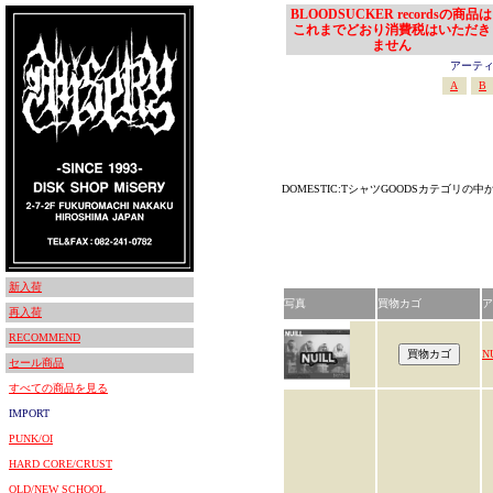
BLOODSUCKER recordsの商品は
これまでどおり消費税はいただき
ません
アーティスト
A
B
DOMESTIC:TシャツGOODSカテゴリの
新入荷
写真
買物カゴ
ア
再入荷
RECOMMEND
N
セール商品
すべての商品を見る
IMPORT
PUNK/OI
HARD CORE/CRUST
OLD/NEW SCHOOL