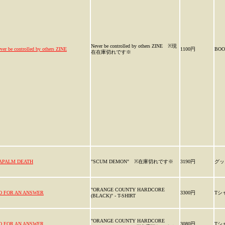
Never be controlled by others ZINE ※現
ver be controlled by others ZINE
1100円
BOO
在在庫切れです※
APALM DEATH
"SCUM DEMON" ※在庫切れです※
3190円
グッ
"ORANGE COUNTY HARDCORE
O FOR AN ANSWER
3300円
Tシ
(BLACK)" - T-SHIRT
"ORANGE COUNTY HARDCORE
O FOR AN ANSWER
3080円
Tシ