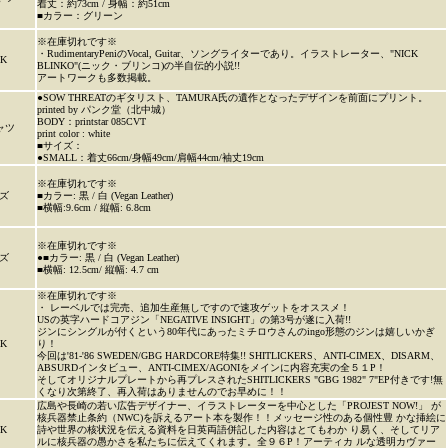
着丈：約73cm / 身幅：約51cm
■カラー：グリーン
※在庫切れです※
・RudimentaryPeniのVocal, Guitar、ソングライターであり。イラストレーター、"NICK
K
BLINKO"(ニック・ブリンコ)の半自伝的小説!!
アートワークも多数掲載。
●SOW THREATのギタリスト、TAMURA氏の遺作となったデザインを前面にプリント。
printed by パンク堂（北中城）
BODY：printstar 085CVT
ャツ
print color : white
■サイズ：
●SMALL：着丈66cm/身幅49cm/肩幅44cm/袖丈19cm
※在庫切れです※
ズ
■カラー: 黒 / 白 (Vegan Leather)
■横幅:9.6cm / 縦幅: 6.8cm
※在庫切れです※
ズ
●■カラー: 黒 / 白 (Vegan Leather)
■横幅: 12.5cm/ 縦幅: 4.7 cm
※在庫切れです※
・ レーベルでは完売、追加生産無しですので速攻ゲットをオススメ！
USの英字ハードコアジン「NEGATIVE INSIGHT」の第3号が遂に入荷!!
ジンにシングルが付くという80年代にあったミチロウさんのingo形態のジンは嬉しいかぎ
K
り！
今回は'81-'86 SWEDEN/GBG HARDCORE特集!! SHITLICKERS、ANTI-CIMEX、DISARM、
ABSURDインタビュー、ANTI-CIMEX/AGONIをメインに内容充実の全５１P！
そしてオリジナルプレートから再プレスされたSHITLICKERS "GBG 1982" 7"EP付きです!無
くなり次第終了、再入荷はありませんのでお早めに！！
広島や長崎の若い広告デザイナー、イラストレーターを中心とした「PROJEST NOW!」 が
核兵器禁止条約（NWC)を訴えるアート本を製作！！メッセージ性のある個性豊 かな挿絵に
K
詩や世界の核状況を伝える資料を日英両語併記した内容はとてもわか り易く、そしてリア
ルに核兵器の愚かさを私たちに伝えてくれます。全９６P！アーティカ ルな透明カヴァー