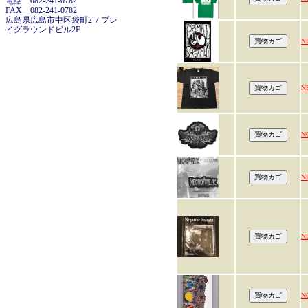
電話 082-241-0782
FAX 082-241-0782
広島県広島市中区袋町2-7 プレ
イグラウンドビル2F
N
N
N
N
N
N