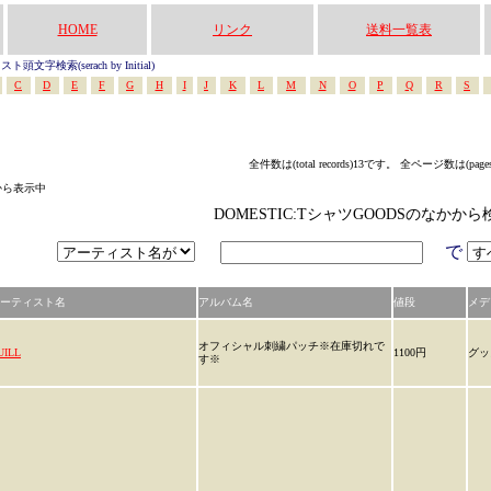
HOME
リンク
送料一覧表
頭文字検索(serach by Initial)
C
D
E
F
G
H
I
J
K
L
M
N
O
P
Q
R
S
全件数は(total records)13です。 全ページ数は(page
中から表示中
DOMESTIC:TシャツGOODSのなかか
で
ーティスト名
アルバム名
値段
メデ
オフィシャル刺繍パッチ※在庫切れで
UILL
1100円
グッ
す※