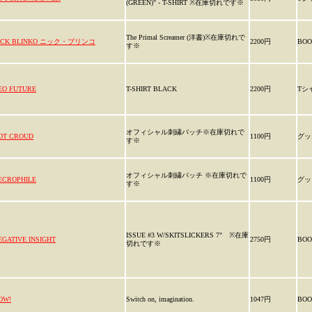
(GREEN)" - T-SHIRT ※在庫切れです※
The Primal Screamer (洋書)※在庫切れで
ICK BLINKO ニック・ブリンコ
2200円
BOO
す※
EO FUTURE
T-SHIRT BLACK
2200円
Tシ
オフィシャル刺繍パッチ※在庫切れで
OT CROUD
1100円
グッ
す※
オフィシャル刺繍パッチ ※在庫切れで
ECROPHILE
1100円
グッ
す※
ISSUE #3 W/SKITSLICKERS 7" ※在庫
EGATIVE INSIGHT
2750円
BOO
切れです※
OW!
Switch on, imagination.
1047円
BOO