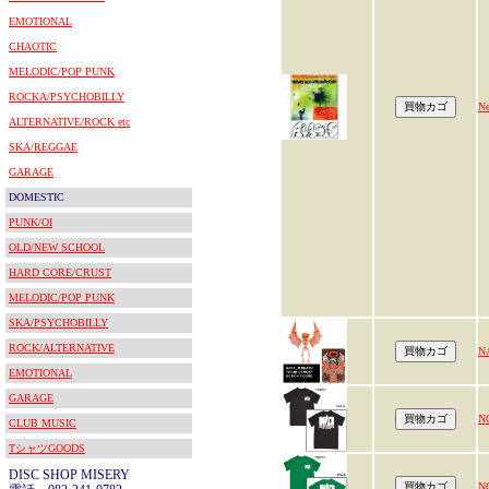
EMOTIONAL
CHAOTIC
MELODIC/POP PUNK
ROCKA/PSYCHOBILLY
Ne
ALTERNATIVE/ROCK etc
SKA/REGGAE
GARAGE
DOMESTIC
PUNK/OI
OLD/NEW SCHOOL
HARD CORE/CRUST
MELODIC/POP PUNK
SKA/PSYCHOBILLY
ROCK/ALTERNATIVE
N
EMOTIONAL
GARAGE
N
CLUB MUSIC
TシャツGOODS
DISC SHOP MISERY
N