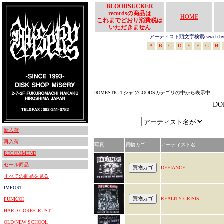
BLOODSUCKER
recordsの商品は
HOME
これまでどおり消費税は
いただきません
アーティスト頭文字検索(serach by In
A
B
C
D
E
F
G
H
DOMESTIC:TシャツGOODSカテゴリの中から表示中
D
新入荷
再入荷
写真
買物カゴ
アーティスト名
RECOMMEND
セール商品
DEFIANCE
すべての商品を見る
IMPORT
REALITY CRISIS
PUNK/OI
HARD CORE/CRUST
OLD/NEW SCHOOL