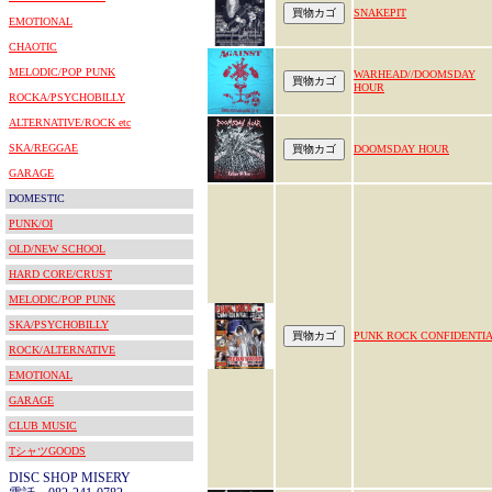
SNAKEPIT
EMOTIONAL
CHAOTIC
MELODIC/POP PUNK
WARHEAD//DOOMSDAY
HOUR
ROCKA/PSYCHOBILLY
ALTERNATIVE/ROCK etc
SKA/REGGAE
DOOMSDAY HOUR
GARAGE
DOMESTIC
PUNK/OI
OLD/NEW SCHOOL
HARD CORE/CRUST
MELODIC/POP PUNK
SKA/PSYCHOBILLY
PUNK ROCK CONFIDENTI
ROCK/ALTERNATIVE
EMOTIONAL
GARAGE
CLUB MUSIC
TシャツGOODS
DISC SHOP MISERY