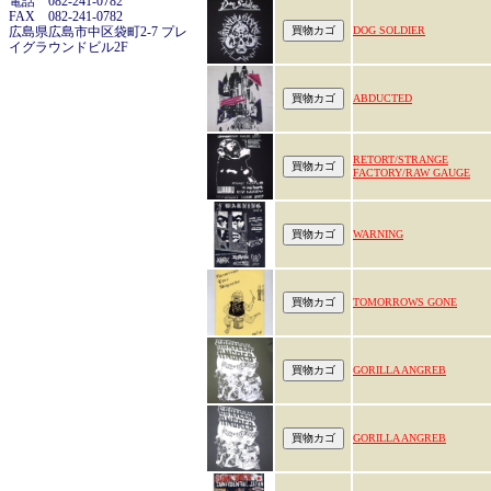
電話 082-241-0782
FAX 082-241-0782
広島県広島市中区袋町2-7 プレ
DOG SOLDIER
イグラウンドビル2F
ABDUCTED
RETORT/STRANGE
FACTORY/RAW GAUGE
WARNING
TOMORROWS GONE
GORILLA ANGREB
GORILLA ANGREB