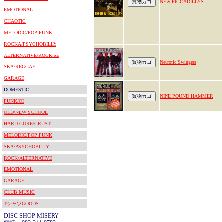
NEW PICCADILLYS
EMOTIONAL
CHAOTIC
MELODIC/POP PUNK
ROCKA/PSYCHOBILLY
ALTERNATIVE/ROCK etc
Neurotic Swingers
SKA/REGGAE
GARAGE
DOMESTIC
NINE POUND HAMMER
PUNK/OI
OLD/NEW SCHOOL
HARD CORE/CRUST
MELODIC/POP PUNK
SKA/PSYCHOBILLY
ROCK/ALTERNATIVE
EMOTIONAL
GARAGE
CLUB MUSIC
TシャツGOODS
DISC SHOP MISERY