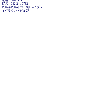
電話 082-241-0782
FAX 082-241-0782
広島県広島市中区袋町2-7 プレ
イグラウンドビル2F