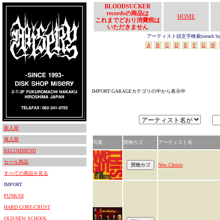
BLOODSUCKER
recordsの商品は
HOME
これまでどおり消費税は
いただきません
アーティスト頭文字検索(serach by In
A
B
C
D
E
F
G
H
IMPORT:GARAGEカテゴリの中から表示中
新入荷
再入荷
写真
買物カゴ
アーティスト名
RECOMMEND
セール商品
New Christs
すべての商品を見る
IMPORT
PUNK/OI
HARD CORE/CRUST
OLD/NEW SCHOOL