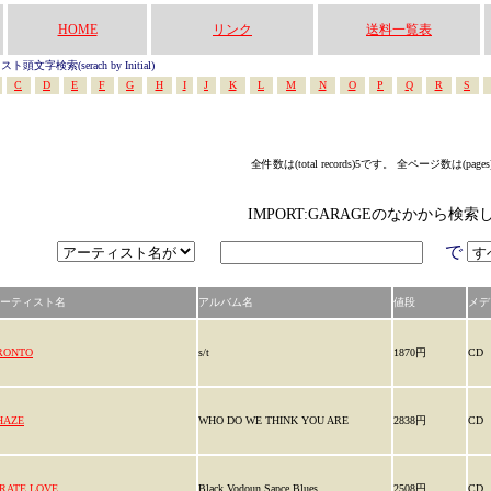
HOME
リンク
送料一覧表
頭文字検索(serach by Initial)
C
D
E
F
G
H
I
J
K
L
M
N
O
P
Q
R
S
全件数は(total records)5です。 全ページ数は(page
IMPORT:GARAGEのなかから検索
で
ーティスト名
アルバム名
値段
メデ
RONTO
s/t
1870円
CD
HAZE
WHO DO WE THINK YOU ARE
2838円
CD
IRATE LOVE
Black Vodoun Sapce Blues
2508円
CD