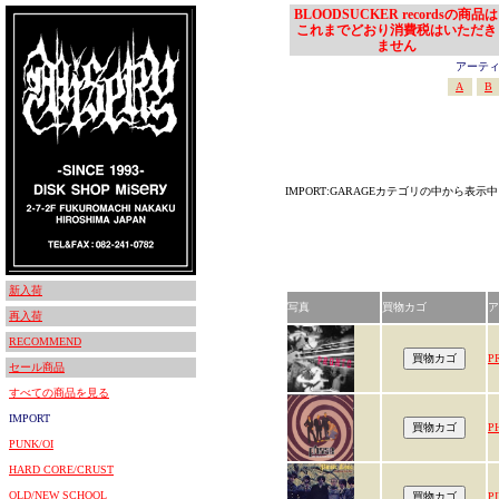
BLOODSUCKER recordsの商品は
これまでどおり消費税はいただき
ません
アーティスト
A
B
IMPORT:GARAGEカテゴリの中から表示中
新入荷
写真
買物カゴ
ア
再入荷
RECOMMEND
P
セール商品
すべての商品を見る
IMPORT
P
PUNK/OI
HARD CORE/CRUST
OLD/NEW SCHOOL
P