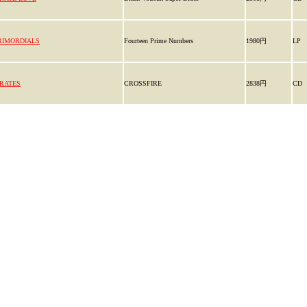
RIMORDIALS
Fourteen Prime Numbers
1980円
LP
IRATES
CROSSFIRE
2838円
CD