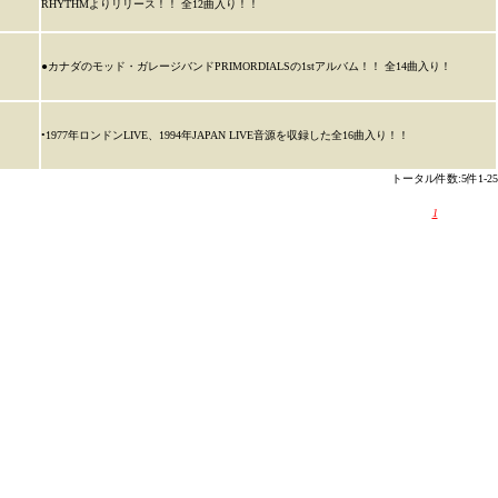
RHYTHMよりリリース！！ 全12曲入り！！
●カナダのモッド・ガレージバンドPRIMORDIALSの1stアルバム！！ 全14曲入り！
•1977年ロンドンLIVE、1994年JAPAN LIVE音源を収録した全16曲入り！！
トータル件数:5件1-25
1