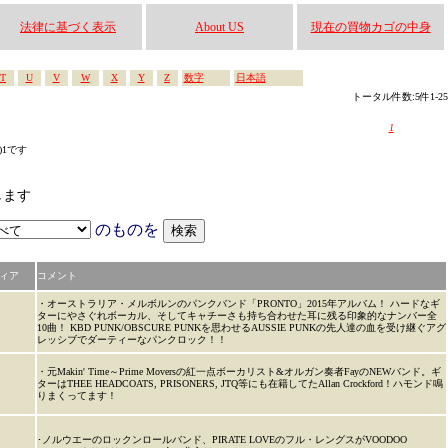
法律に基づく表示
About US
現在の買物カゴの中身
T
U
V
W
X
Y
Z
数字
日本語
トータル件数:5件1-25
1
s)1です
します
のものを
ィア
コメント
・オーストラリア・メルボルンのパンクバンド「PRONTO」2015年アルバム！ ハードなギ
ターにやさぐれボーカル、そしてキャチーさも持ち合わせた耳に残る印象的なナンバー全
10曲！ KBD PUNK/OBSCURE PUNKを思わせるAUSSIE PUNKの先人達の血を受け継ぐアグ
レッシブでダーティーなパンクロック！！
・元Makin' Time～Prime Moversの紅一点ボーカリスト&オルガン奏者FayのNEWバンド。ギ
ターはTHEE HEADCOATS, PRISONERS, JTQ等にも在籍してたAllan Crockford！ハモンド鳴
りまくってます！
･ノルウエーのロックンロールバンド、PIRATE LOVEのフル・レングスがVOODOO