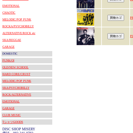
EMOTIONAL
CHAOTIC
P
MELODIC/POP PUNK
ROCKA/PSYCHOBILLY
ALTERNATIVE/ROCK etc
P
SKA/REGGAE
GARAGE
DOMESTIC
PUNK/OI
OLD/NEW SCHOOL
HARD CORE/CRUST
MELODIC/POP PUNK
SKA/PSYCHOBILLY
ROCK/ALTERNATIVE
EMOTIONAL
GARAGE
CLUB MUSIC
TシャツGOODS
DISC SHOP MISERY