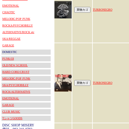
EMOTIONAL
TURBONEGRO
CHAOTIC
MELODIC/POP PUNK
ROCKA/PSYCHOBILLY
ALTERNATIVE/ROCK etc
SKA/REGGAE
GARAGE
DOMESTIC
PUNK/OI
OLD/NEW SCHOOL
HARD CORE/CRUST
MELODIC/POP PUNK
TURBONEGRO
SKA/PSYCHOBILLY
ROCK/ALTERNATIVE
EMOTIONAL
GARAGE
CLUB MUSIC
TシャツGOODS
DISC SHOP MISERY