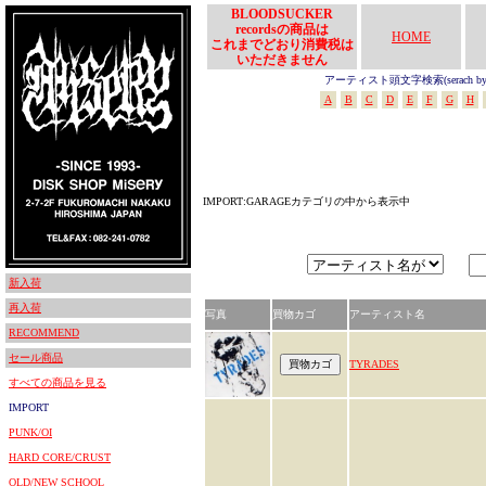
BLOODSUCKER
recordsの商品は
HOME
これまでどおり消費税は
いただきません
アーティスト頭文字検索(serach by In
A
B
C
D
E
F
G
H
IMPORT:GARAGEカテゴリの中から表示中
新入荷
再入荷
写真
買物カゴ
アーティスト名
RECOMMEND
セール商品
TYRADES
すべての商品を見る
IMPORT
PUNK/OI
HARD CORE/CRUST
OLD/NEW SCHOOL