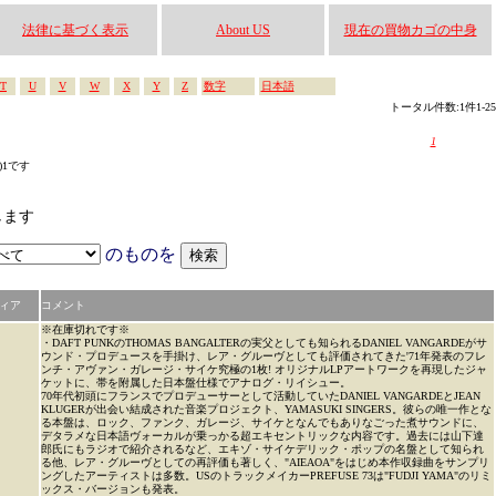
法律に基づく表示
About US
現在の買物カゴの中身
T
U
V
W
X
Y
Z
数字
日本語
トータル件数:1件1-25
1
s)1です
します
のものを
ィア
コメント
※在庫切れです※
・DAFT PUNKのTHOMAS BANGALTERの実父としても知られるDANIEL VANGARDEがサ
ウンド・プロデュースを手掛け、レア・グルーヴとしても評価されてきた'71年発表のフレ
ンチ・アヴァン・ガレージ・サイケ究極の1枚! オリジナルLPアートワークを再現したジャ
ケットに、帯を附属した日本盤仕様でアナログ・リイシュー。
70年代初頭にフランスでプロデューサーとして活動していたDANIEL VANGARDEとJEAN
KLUGERが出会い結成された音楽プロジェクト、YAMASUKI SINGERS。彼らの唯一作とな
る本盤は、ロック、ファンク、ガレージ、サイケとなんでもありなごった煮サウンドに、
デタラメな日本語ヴォーカルが乗っかる超エキセントリックな内容です。過去には山下達
郎氏にもラジオで紹介されるなど、エキゾ・サイケデリック・ポップの名盤として知られ
る他、レア・グルーヴとしての再評価も著しく、"AIEAOA"をはじめ本作収録曲をサンプリ
ングしたアーティストは多数。USのトラックメイカーPREFUSE 73は"FUDJI YAMA"のリミ
ックス・バージョンも発表。