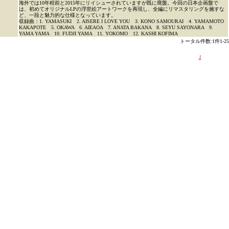
海外では10年程前と2015年にリイシューされていますが既に廃盤。今回の日本企画盤で
は、初めてオリジナルLPの浮世絵アートワークを再現し、全編にリマスタリングを施すな
ど、一段と魅力的な仕様となっています。
収録曲：1. YAMASUKI 2. AISERE I LOVE YOU 3. KONO SAMOURAI 4. YAMAMOTO
KAKAPOTE 5. OKAWA 6. AIEAOA 7. ANATA BAKANA 8. SEYU SAYONARA 9.
YAMA YAMA 10. FUDJI YAMA 11. YOKOMO 12. KASHI KOFIMA
トータル件数:1件1-25
1