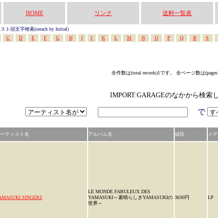
HOME
リンク
送料一覧表
頭文字検索(serach by Initial)
C
D
E
F
G
H
I
J
K
L
M
N
O
P
Q
R
S
全件数は(total records)1です。 全ページ数は(page
IMPORT:GARAGEのなかから検索
で
ーティスト名
アルバム名
値段
メデ
LE MONDE FABULEUX DES
AMASUKI SINGERS
YAMASUKI～素晴らしきYAMASUKIの
3630円
LP
世界～