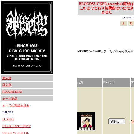
BLOODSUCKER recordsの商品は
これまでどおり消費税はいただき
ません
アーティスト
A
B
IMPORT:GARAGEカテゴリの中から表示中
新入荷
写真
買物カゴ
ア
再入荷
RECOMMEND
セール商品
すべての商品を見る
IMPORT
PUNK/OI
Y
HARD CORE/CRUST
OLD/NEW SCHOOL