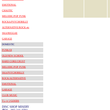
EMOTIONAL
CHAOTIC
MELODIC/POP PUNK
ROCKA/PSYCHOBILLY
ALTERNATIVE/ROCK etc
SKA/REGGAE
GARAGE
DOMESTIC
PUNK/OI
OLD/NEW SCHOOL
HARD CORE/CRUST
MELODIC/POP PUNK
SKA/PSYCHOBILLY
ROCK/ALTERNATIVE
EMOTIONAL
GARAGE
CLUB MUSIC
TシャツGOODS
DISC SHOP MISERY