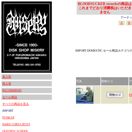
BLOODSUCKER recordsの商品は
これまでどおり消費税はいただき
ません
アーティスト
A
B
IMPORT:DOMESTIC:セール商品カテゴ
新入荷
写真
買物カゴ
ア
再入荷
RECOMMEND
F
セール商品
すべての商品を見る
IMPORT
PUNK/OI
HARD CORE/CRUST
OLD/NEW SCHOOL