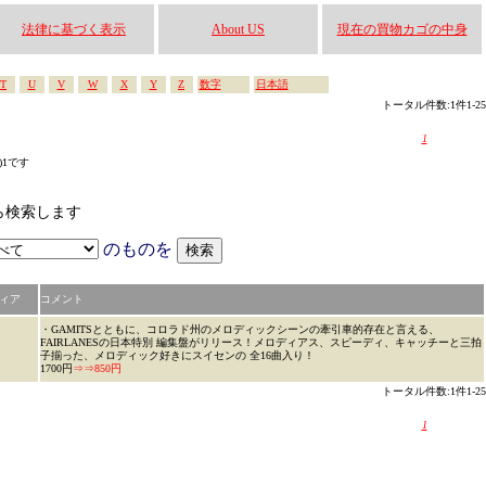
法律に基づく表示
About US
現在の買物カゴの中身
T
U
V
W
X
Y
Z
数字
日本語
トータル件数:1件1-25
1
s)1です
から検索します
のものを
ィア
コメント
・GAMITSとともに、コロラド州のメロディックシーンの牽引車的存在と言える、
FAIRLANESの日本特別 編集盤がリリース！メロディアス、スピーディ、キャッチーと三拍
子揃った、メロディック好きにスイセンの 全16曲入り！
1700円
⇒⇒850円
トータル件数:1件1-25
1