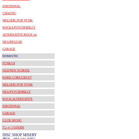
EMOTIONAL
CHAOTIC
MELODIC/POP PUNK
ROCKA/PSYCHOBILLY
ALTERNATIVE/ROCK etc
SKA/REGGAE
GARAGE
DOMESTIC
PUNK/OI
OLD/NEW SCHOOL
HARD CORE/CRUST
MELODIC/POP PUNK
SKA/PSYCHOBILLY
ROCK/ALTERNATIVE
EMOTIONAL
GARAGE
CLUB MUSIC
TシャツGOODS
DISC SHOP MISERY