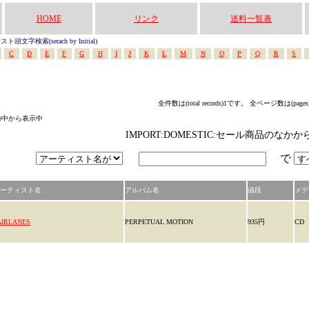
HOME
リンク
送料一覧表
頭文字検索(serach by Initial)
C
D
E
F
G
H
I
J
K
L
M
N
O
P
Q
R
S
全件数は(total records)1です。 全ページ数は(page
リの中から表示中
IMPORT:DOMESTIC:セール商品のなか
で
ーティスト名
アルバム名
値段
メデ
AIRLANES
PERPETUAL MOTION
935円
CD