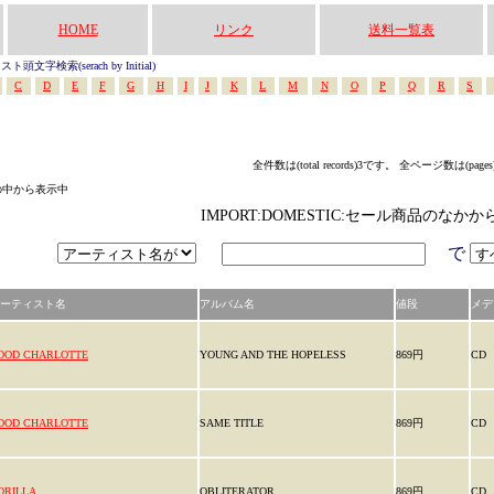
HOME
リンク
送料一覧表
頭文字検索(serach by Initial)
C
D
E
F
G
H
I
J
K
L
M
N
O
P
Q
R
S
全件数は(total records)3です。 全ページ数は(page
リの中から表示中
IMPORT:DOMESTIC:セール商品のなか
で
ーティスト名
アルバム名
値段
メデ
OOD CHARLOTTE
YOUNG AND THE HOPELESS
869円
CD
OOD CHARLOTTE
SAME TITLE
869円
CD
ORILLA
OBLITERATOR
869円
CD