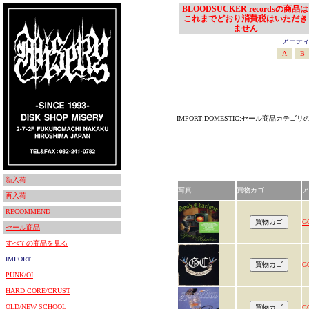
BLOODSUCKER recordsの商品は
これまでどおり消費税はいただき
ません
アーティスト
A
B
IMPORT:DOMESTIC:セール商品カテゴ
新入荷
写真
買物カゴ
ア
再入荷
RECOMMEND
G
セール商品
すべての商品を見る
IMPORT
G
PUNK/OI
HARD CORE/CRUST
OLD/NEW SCHOOL
G