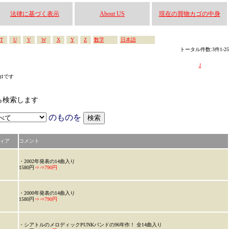
法律に基づく表示
About US
現在の買物カゴの中身
T
U
V
W
X
Y
Z
数字
日本語
トータル件数:3件1-25
1
s)1です
から検索します
のものを
ィア
コメント
・2002年発表の14曲入り
1580円
⇒⇒790円
・2000年発表の14曲入り
1580円
⇒⇒790円
・シアトルのメロディックPUNKバンドの96年作！ 全14曲入り