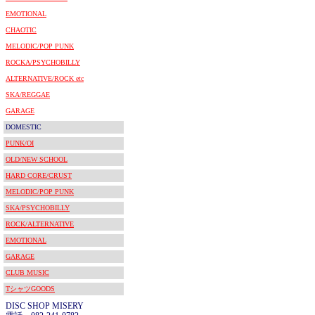
EMOTIONAL
CHAOTIC
MELODIC/POP PUNK
ROCKA/PSYCHOBILLY
ALTERNATIVE/ROCK etc
SKA/REGGAE
GARAGE
DOMESTIC
PUNK/OI
OLD/NEW SCHOOL
HARD CORE/CRUST
MELODIC/POP PUNK
SKA/PSYCHOBILLY
ROCK/ALTERNATIVE
EMOTIONAL
GARAGE
CLUB MUSIC
TシャツGOODS
DISC SHOP MISERY