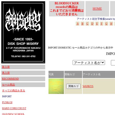
BLOODSUCKER
recordsの商品は
HOME
これまでどおり消費税は
いただきません
アーティスト頭文字検索(serach by In
A
B
C
D
E
F
G
H
IMPORT:DOMESTIC:セール商品カテゴリの中から表示中
IMP
新入荷
再入荷
写真
買物カゴ
アーティスト名
RECOMMEND
セール商品
WANKYS
すべての商品を見る
IMPORT
PUNK/OI
HARD CORE/CRUST
OLD/NEW SCHOOL