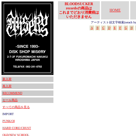
BLOODSUCKER
recordsの商品は
HOME
これまでどおり消費税は
いただきません
アーティスト頭文字検索(serach by In
A
B
C
D
E
F
G
H
新入荷
再入荷
RECOMMEND
セール商品
すべての商品を見る
IMPORT
PUNK/OI
HARD CORE/CRUST
OLD/NEW SCHOOL