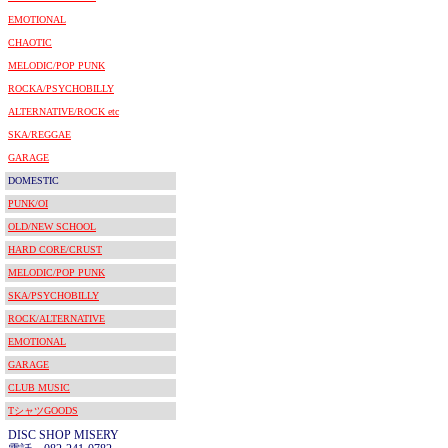
EMOTIONAL
CHAOTIC
MELODIC/POP PUNK
ROCKA/PSYCHOBILLY
ALTERNATIVE/ROCK etc
SKA/REGGAE
GARAGE
DOMESTIC
PUNK/OI
OLD/NEW SCHOOL
HARD CORE/CRUST
MELODIC/POP PUNK
SKA/PSYCHOBILLY
ROCK/ALTERNATIVE
EMOTIONAL
GARAGE
CLUB MUSIC
TシャツGOODS
DISC SHOP MISERY