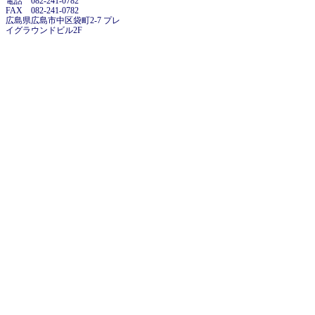
電話 082-241-0782
FAX 082-241-0782
広島県広島市中区袋町2-7 プレ
イグラウンドビル2F