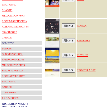
EMOTIONAL
CHAOTIC
MELODIC/POP PUNK
ROCKA/PSYCHOBILLY
KOUFAX
ALTERNATIVE/ROCK etc
SKA/REGGAE
GARAGE
KADDISFLY
DOMESTIC
PUNK/OI
OLD/NEW SCHOOL
KUT U UP
HARD CORE/CRUST
MELODIC/POP PUNK
KING FOR A DAY
SKA/PSYCHOBILLY
ROCK/ALTERNATIVE
EMOTIONAL
GARAGE
CLUB MUSIC
TシャツGOODS
DISC SHOP MISERY