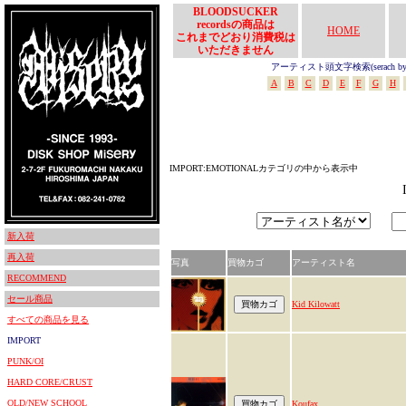
BLOODSUCKER
recordsの商品は
HOME
これまでどおり消費税は
いただきません
アーティスト頭文字検索(serach by In
A
B
C
D
E
F
G
H
IMPORT:EMOTIONALカテゴリの中から表示中
新入荷
再入荷
写真
買物カゴ
アーティスト名
RECOMMEND
セール商品
Kid Kilowatt
すべての商品を見る
IMPORT
PUNK/OI
HARD CORE/CRUST
OLD/NEW SCHOOL
Koufax