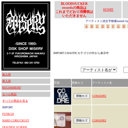
BLOODSUCKER
recordsの商品は
HOME
これまでどおり消費税は
いただきません
アーティスト頭文字検索(serach by In
A
B
C
D
E
F
G
H
IMPORT:CHAOTICカテゴリの中から表示中
新入荷
再入荷
写真
買物カゴ
アーティスト名
RECOMMEND
セール商品
COMADRE
すべての商品を見る
IMPORT
PUNK/OI
HARD CORE/CRUST
COMADRE
OLD/NEW SCHOOL