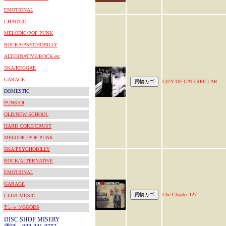
EMOTIONAL
CHAOTIC
MELODIC/POP PUNK
ROCKA/PSYCHOBILLY
ALTERNATIVE/ROCK etc
SKA/REGGAE
GARAGE
CITY OF CATERPILLAR
DOMESTIC
PUNK/OI
OLD/NEW SCHOOL
HARD CORE/CRUST
MELODIC/POP PUNK
SKA/PSYCHOBILLY
ROCK/ALTERNATIVE
EMOTIONAL
GARAGE
Che Chapter 127
CLUB MUSIC
TシャツGOODS
DISC SHOP MISERY