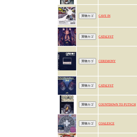
CAVE IN
CATALYST
CEREMONY
CATALYST
COUNTDOWN TO PUTSCH
COALESCE