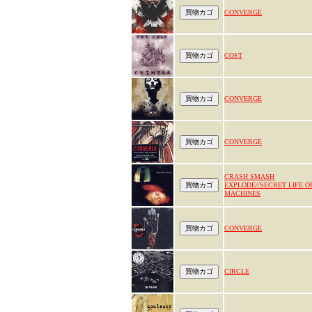
CONVERGE
COST
CONVERGE
CONVERGE
CRASH SMASH
EXPLODE//SECRET LIFE O
MACHINES
CONVERGE
CIRCLE